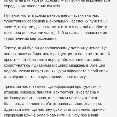
об’єктів на цих картах (схемах) – тут вони не вирізняються
серед інших населених пунктів.
Путівник містить схеми центральних частин значних
туристичних осередків (найбільших населених пунктів), і,
знаєте, ці схеми дійсно можуть стати у пригоді (особисто
мені вони допомагали часто). Я б їх назвав повноцінними
туристичними картосхемами.
Тексту, який був би дороговказним у путівнику немає. Це
погано, адже добиратись у райцентри та села не так вже й
просто – потрібно знати дорогу, або частіше ніж треба
користуватись підказками місцевих мешканців. Але цей
недолік можна випустити, якщо ви відчуваєте в собі сили
для відкриттів та пошуків правильного шляху.
Тривалий час я вважав, що інформація про туристичні
атракції, зокрема, пам’ятки архітектури, висвітлена у
путівнику досить повно, але згодом мені захотілося
більшого, а не лише пам’яток національного значення.
Здається мені, що частину сухої статистично-історичної
інформації можна було б замінити на інфу про цікаві