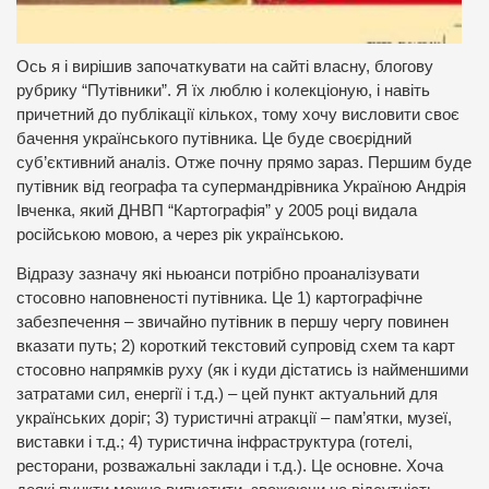
Ось я і вирішив започаткувати на сайті власну, блогову
рубрику “Путівники”. Я їх люблю і колекціоную, і навіть
причетний до публікації кількох, тому хочу висловити своє
бачення українського путівника. Це буде своєрідний
суб’єктивний аналіз. Отже почну прямо зараз. Першим буде
путівник від географа та супермандрівника Україною Андрія
Івченка, який ДНВП “Картографія” у 2005 році видала
російською мовою, а через рік українською.
Відразу зазначу які ньюанси потрібно проаналізувати
стосовно наповненості путівника. Це 1) картографічне
забезпечення – звичайно путівник в першу чергу повинен
вказати путь; 2) короткий текстовий супровід схем та карт
стосовно напрямків руху (як і куди дістатись із найменшими
затратами сил, енергії і т.д.) – цей пункт актуальний для
українських доріг; 3) туристичні атракції – пам’ятки, музеї,
виставки і т.д.; 4) туристична інфраструктура (готелі,
ресторани, розважальні заклади і т.д.). Це основне. Хоча