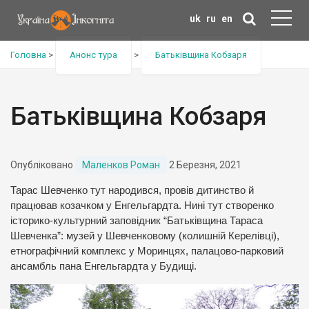
uk
ru
en
Головна
>
Анонс тура
>
Батьківщина Кобзаря
Батьківщина Кобзаря
Опубліковано
Маленков Роман
2 Березня, 2021
Тарас Шевченко тут народився, провів дитинство й
працював козачком у Енгельгардта. Нині тут створенко
історико-культурний заповідник “Батьківщина Тараса
Шевченка”: музей у Шевченковому (колишній Керелівці),
етнографічний комплекс у Моринцях, палацово-парковий
ансамбль пана Енгельгардта у Будищі.