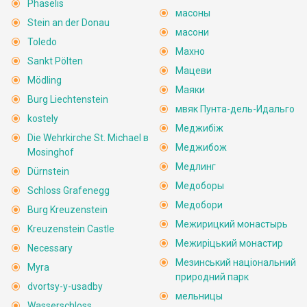
Phaselis
масоны
Stein an der Donau
масони
Toledo
Махно
Sankt Pölten
Мацеви
Mödling
Маяки
Burg Liechtenstein
мвяк Пунта-дель-Идальго
kostely
Меджибіж
Die Wehrkirche St. Michael в
Меджибож
Mosinghof
Медлинг
Dürnstein
Медоборы
Schloss Grafenegg
Медобори
Burg Kreuzenstein
Межирицкий монастырь
Kreuzenstein Castle
Межиріцький монастир
Necessary
Мезинський національний
Myra
природний парк
dvortsy-y-usadby
мельницы
Wasserschloss