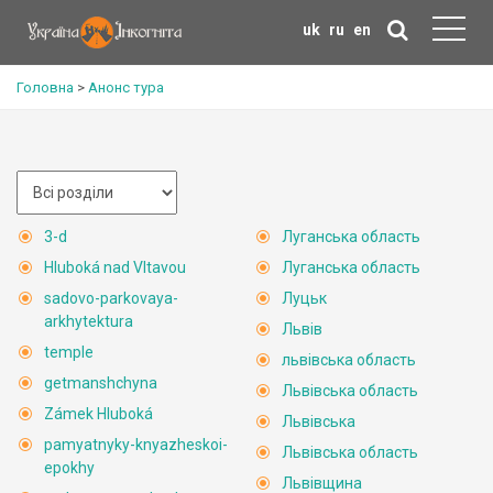
uk
ru
en
Головна
>
Анонс тура
3-d
Луганська область
Hluboká nad Vltavou
Луганська область
sadovo-parkovaya-
Луцьк
arkhytektura
Львів
temple
львівська область
getmanshchyna
Львівська область
Zámek Hluboká
Львівська
pamyatnyky-knyazheskoi-
Львівська область
epokhy
Львівщина