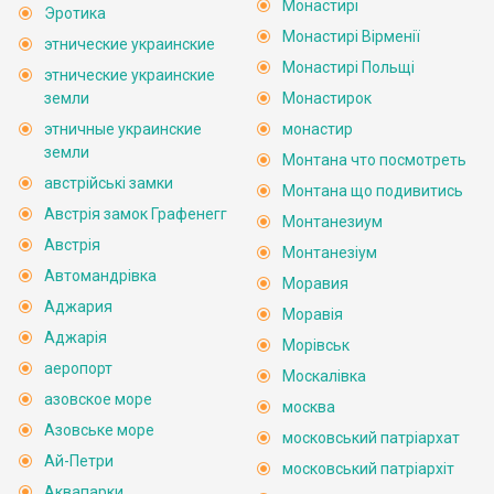
Монастирі
Эротика
Монастирі Вірменії
этнические украинские
Монастирі Польщі
этнические украинские
земли
Монастирок
этничные украинские
монастир
земли
Монтана что посмотреть
австрійські замки
Монтана що подивитись
Австрія замок Графенегг
Монтанезиум
Австрія
Монтанезіум
Автомандрівка
Моравия
Аджария
Моравія
Аджарія
Морівськ
аеропорт
Москалівка
азовское море
москва
Азовське море
московський патріархат
Ай-Петри
московський патріархіт
Аквапарки