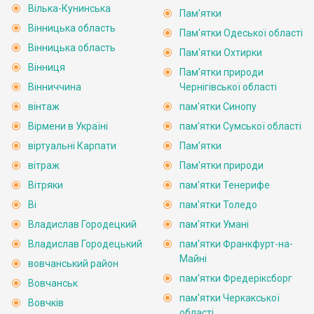
Вілька-Кунинська
Пам'ятки
Вінницька область
Пам'ятки Одеської області
Вінницька область
Пам'ятки Охтирки
Вінниця
Пам'ятки природи
Вінниччина
Чернігівської області
вінтаж
пам'ятки Синопу
Вірмени в Україні
пам'ятки Сумської області
віртуальні Карпати
Пам'ятки
вітраж
Пам'ятки природи
Вітряки
пам'ятки Тенерифе
Ві
пам'ятки Толедо
Владислав Городецкий
пам'ятки Умані
Владислав Городецький
пам'ятки Франкфурт-на-
Майні
вовчанський район
пам'ятки Фредеріксборг
Вовчанськ
пам'ятки Черкакської
Вовчків
області