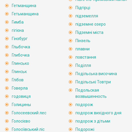
Гетманщина
Підгірці
Гетьманщина
підземелля
Гимба
підземне озеро
гігієна
Підземні міста
Гінзбург
Пінзель
Глыбочка
плавни
Глибочка
повстання
Глинсько
Поділля
Глинськ
Подільська височина
Глібов
Подільські Товтри
Говерла
Подольская
годовиця
возвышенность
Голицины
подорож
Голосеевский лес
подорож вихідного дня
Голосієво
подорож з дітьми
Голосіївський ліс
Подорожі