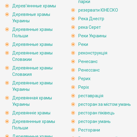
парки
Дерев'яннные храмы
резервати ЮНЕСКО
Деревяные храмы
Река Днестр
Украины
река Серет
Деревянные храмы
Польши
Реки Украины
Деревянные храмы
Реки
Деревянные храмы
реконструкція
Словакии
Ренесанс
Деревянные храмы
Ренессанс
Словакия
Рерих
Деревянные храмы
Реріх
Украины
реставрація
Деревянная храмы
Украины
ресторан за містом умань
Деревянніе храмы
ресторан піківець
Деревяннные храмы
ресторан умань
Польши
Ресторани
Дереявнные храмы