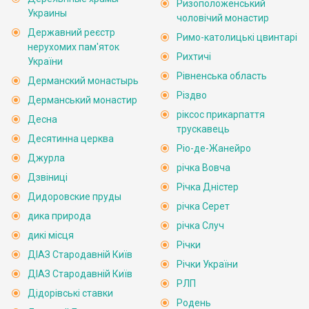
Ризоположенський
Украины
чоловічий монастир
Державний реєстр
Римо-католицькі цвинтарі
нерухомих пам'яток
Рихтичі
України
Рівненська область
Дерманский монастырь
Різдво
Дерманський монастир
ріксос прикарпаття
Десна
трускавець
Десятинна церква
Ріо-де-Жанейро
Джурла
річка Вовча
Дзвіниці
Річка Дністер
Дидоровские пруды
річка Серет
дика природа
річка Случ
дикі місця
Річки
ДІАЗ Стародавній Київ
Річки України
ДІАЗ Стародавній Київ
РЛП
Дідорівські ставки
Родень