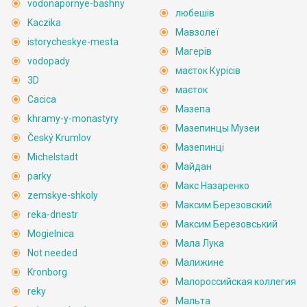
vodonapornye-bashny
любешів
Kaczika
Мавзолеї
istorycheskye-mesta
Магерів
vodopady
маєток Курісів
3D
маєток
Cacica
Мазепа
khramy-y-monastyry
Мазепинцы Музеи
Český Krumlov
Мазепинці
Michelstadt
Майдан
parky
Макс Назаренко
zemskye-shkoly
Максим Березовский
reka-dnestr
Максим Березовський
Mogielnica
Мала Лука
Not needed
Малижине
Kronborg
Малороссийская коллегия
reky
Мальта