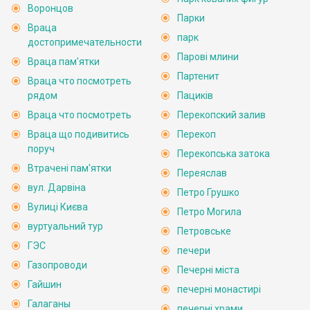
Воронцов
Парки
Враца
парк
достопримечательности
Парові млини
Враца пам'ятки
Партенит
Враца что посмотреть
рядом
Пациків
Враца что посмотреть
Перекопский залив
Враца що подивитись
Перекоп
поруч
Перекопська затока
Втрачені пам'ятки
Переяслав
вул. Дарвіна
Петро Грушко
Вулиці Києва
Петро Могила
вуртуальний тур
Петровське
ГЭС
печери
Газопроводи
Печерні міста
Гайшин
печерні монастирі
Галаганы
печерні храми