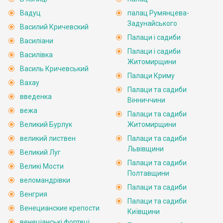
Вадуц
палац Румянцева-
Задунайського
Василий Кричевский
Палаци і садиби
Василіани
Палаци і садиби
Василівка
Житомирщини
Василь Кричевський
Палаци Криму
Вахау
Палаци та садиби
введенка
Вінниччини
вежа
Палаци та садиби
Великий Бурлук
Житомирщини
великий листвен
Палаци та садиби
Львівщини
Великий Луг
Палаци та садиби
Великі Мости
Полтавщини
веломандрівки
Палаци та садиби
Венгрия
Палаци та садиби
Венецианские крепости
Київщини
венеціанські фортеці