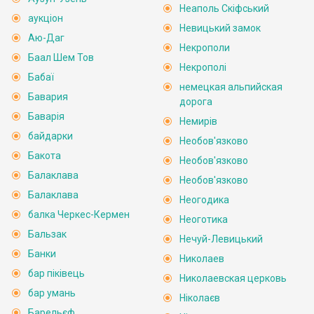
Неаполь Скіфський
аукціон
Невицький замок
Аю-Даг
Некрополи
Баал Шем Тов
Некрополі
Бабаї
немецкая альпийская
Бавария
дорога
Баварія
Немирів
байдарки
Необов'язково
Бакота
Необов'язково
Балаклава
Необов'язково
Балаклава
Неогодика
балка Черкес-Кермен
Неоготика
Бальзак
Нечуй-Левицький
Банки
Николаев
бар піківець
Николаевская церковь
бар умань
Ніколаєв
Барельєф