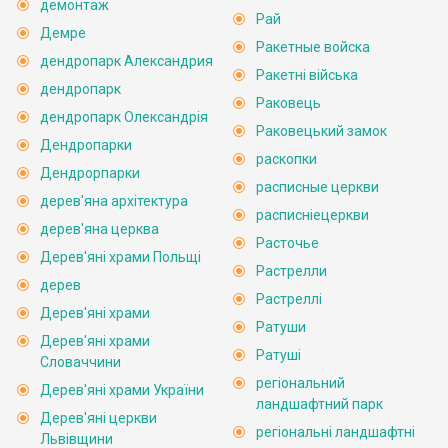
демонтаж
Рай
Демре
Ракетные войска
дендропарк Александрия
Ракетні війська
дендропарк
Раковець
дендропарк Олександрія
Раковецький замок
Дендропарки
раскопки
Дендрорпарки
расписные церкви
дерев'яна архітектура
расписніецеркви
дерев'яна церква
Расточье
Дерев'яні храми Польщі
Растрелли
дерев
Растреллі
Дерев'яні храми
Ратуши
Дерев'яні храми
Ратуші
Словаччини
регіональний
Дерев'яні храми України
ландшафтний парк
Дерев'яні церкви
регіональні ландшафтні
Львівщини