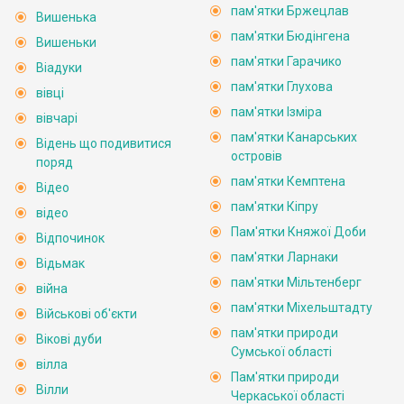
пам'ятки Бржецлав
Вишенька
пам'ятки Бюдінгена
Вишеньки
пам'ятки Гарачико
Віадуки
пам'ятки Глухова
вівці
пам'ятки Ізміра
вівчарі
пам'ятки Канарських
Відень що подивитися
островів
поряд
пам'ятки Кемптена
Відео
пам'ятки Кіпру
відео
Пам'ятки Княжої Доби
Відпочинок
пам'ятки Ларнаки
Відьмак
пам'ятки Мільтенберг
війна
пам'ятки Міхельштадту
Військові об'єкти
пам'ятки природи
Вікові дуби
Сумської області
вілла
Пам'ятки природи
Вілли
Черкаської області