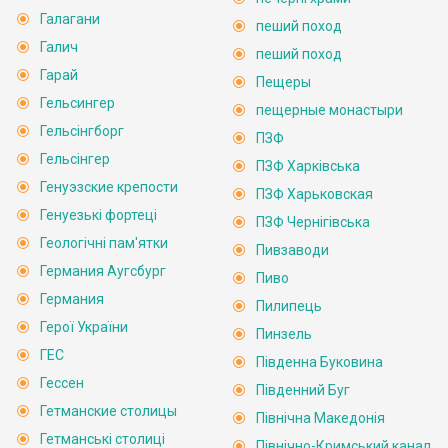
Галагани
пеший поход
Галич
пеший поход
Гарай
Пещеры
Гельсингер
пещерные монастыри
Гельсінгборг
ПЗФ
Гельсінгер
ПЗФ Харківська
Генуэзские крепости
ПЗФ Харьковская
Генуезькі фортеці
ПЗФ Чернігівська
Геологічні пам'ятки
Пивзаводи
Германия Аугсбург
Пиво
Германия
Пилипець
Герої України
Пинзель
ГЕС
Південна Буковина
Гессен
Південний Буг
Гетманские столицы
Північна Македонія
Гетманські столиці
Північно-Кримський канал