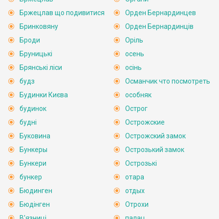
Бржецлав що подивитися
Орден Бернардинцев
Бринковяну
Орден Бернардинців
Броди
Оріль
Бруницькі
осень
Брянські ліси
осінь
будз
Османчик что посмотреть
Будинки Києва
особняк
будинок
Острог
будні
Острожские
Буковина
Острожский замок
Бункеры
Острозький замок
Бункери
Острозькі
бункер
отара
Бюдинген
отдых
Бюдінген
Отрохи
В'язниці
палац