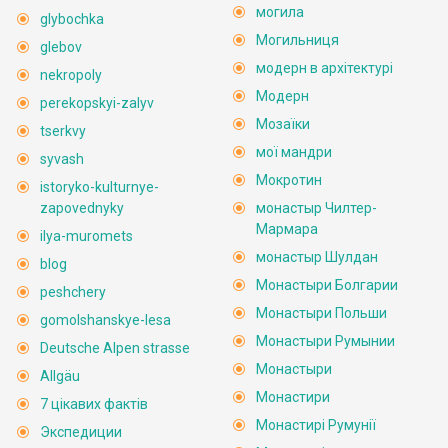
могила
glybochka
Могильниця
glebov
модерн в архітектурі
nekropoly
Модерн
perekopskyi-zalyv
Мозаїки
tserkvy
мої мандри
syvash
Мокротин
istoryko-kulturnye-
zapovednyky
монастыр Чилтер-
Мармара
ilya-muromets
монастыр Шулдан
blog
Монастыри Болгарии
peshchery
Монастыри Польши
gomolshanskye-lesa
Монастыри Румынии
Deutsche Alpen strasse
Монастыри
Allgäu
Монастири
7 цікавих фактів
Монастирі Румунії
Экспедиции