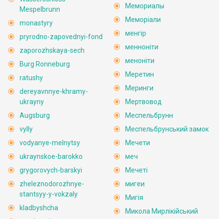
Мемориалы
Mespelbrunn
Меморіали
monastyry
менгір
pryrodno-zapovednyi-fond
менноніти
zaporozhskaya-sech
меноніти
Burg Ronneburg
Меретин
ratushy
Меринги
dereyavnnye-khramy-
ukrayny
Мертвовод
Augsburg
Меспельбрунн
vylly
Меспельбрунський замок
vodyanye-melnytsy
Мечети
ukraynskoe-barokko
меч
grygorovych-barskyi
Мечеті
zheleznodorozhnye-
мигеи
stantsyy-y-vokzaly
Мигія
kladbyshcha
Микола Мирлікійський