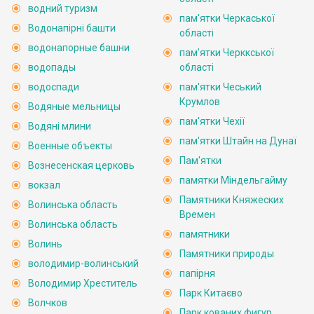
водний туризм
пам'ятки Черкаської
Водонапірні башти
області
водонапорные башни
пам'ятки Черккської
водопады
області
водоспади
пам'ятки Чеський
Крумлов
Водяные мельницы
пам'ятки Чехії
Водяні млини
пам'ятки Штайн на Дунаї
Военные объекты
Пам'ятки
Вознесенская церковь
памятки Міндельгайму
вокзал
Памятники Княжеских
Волинська область
Времен
Волинська область
памятники
Волинь
Памятники природы
володимир-волинський
папірня
Володимир Хреститель
Парк Китаєво
Волчков
Парк кованих фигур