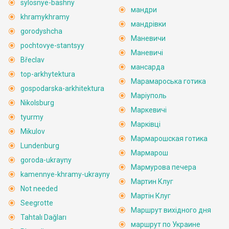
sylosnye-bashny
мандри
khramykhramy
мандрівки
gorodyshcha
Маневичи
pochtovye-stantsyy
Маневичі
Břeclav
мансарда
top-arkhytektura
Марамароська готика
gospodarska-arkhitektura
Маріуполь
Nikolsburg
Маркевичі
tyurmy
Марківці
Mikulov
Мармарошская готика
Lundenburg
Мармарош
goroda-ukrayny
Мармурова печера
kamennye-khramy-ukrayny
Мартин Клуг
Not needed
Мартін Клуг
Seegrotte
Маршрут вихідного дня
Tahtalı Dağları
маршрут по Украине