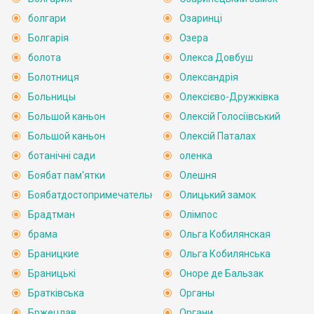
болгари
Озаринці
Болгарія
Озера
болота
Олекса Довбуш
Болотниця
Олександрія
Больницы
Олексієво-Дружківка
Большой каньон
Олексій Голосіївський
Большой каньон
Олексій Паталах
ботанічні сади
оленка
Боябат пам'ятки
Олешня
Боябатдостопримечательности
Олицький замок
Брадтман
Олімпос
брама
Ольга Кобилянская
Браницкие
Ольга Кобилянська
Браницькі
Оноре де Бальзак
Братківська
Органы
Бржецлав
Органи