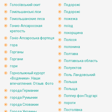
Голосіївський скит
Подорожі
Гомільшанські ліси
Подорожі
Гомольшанские леса
пожежа
Гонио-Апсаросская
поїзд
крепость
покорщина
Гоніо-Апсароська фортеця
Полісся
гора
полонина
Горганы
Полтава
Горгани
Полтавська область
гори
Полуектов
Горнолыжный курорт
Поль Ландовський
«Водяники». Наши
Польша
впечатления. Отзыв. Фото
Польща
города Германии
Поппер фон Подгарі
города Румынии
пороги
города Словакии
Постолівка
Города Украины