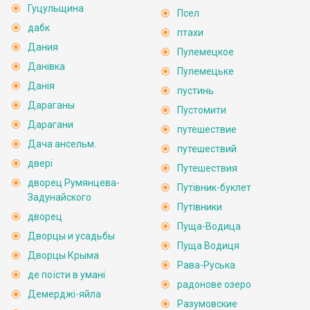
Гуцульщина
Псел
дабк
птахи
Дания
Пулемецкое
Данівка
Пулемецьке
Данія
пустинь
Дараганы
Пустомити
Дарагани
путешествие
Дача ансельм.
путешествий
двері
Путешествия
дворец Румянцева-
Путівник-буклет
Задунайского
Путівники
дворец
Пуща-Водица
Дворцы и усадьбы
Пуща Водиця
Дворцы Крыма
Рава-Руська
де поїсти в умані
радонове озеро
Демерджі-яйла
Разумовские