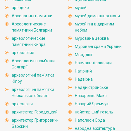
арт-деко
музей
Архелогічні пам'ятки
музей домашньої ікони
Археологические
музей під відкритим
памятники Болгарии
небом
археологические
мурована церква
памятники Кипра
Муровані храми України
археология
Мьодлінг
Археологічні пам'ятки
Навчальні заклади
Болгарії
Нагірний
археологічні пам'ятки
Надвірна
Кіпру
Наддністрянське
археологічні пам'ятки
Черкаської області
Назаренко Макс
археологія
Назарий Яремчук
архитектор Городецкий
найстаріший готель
архитектор Григорович-
Наполеон Орда
Барский
народна архітектура