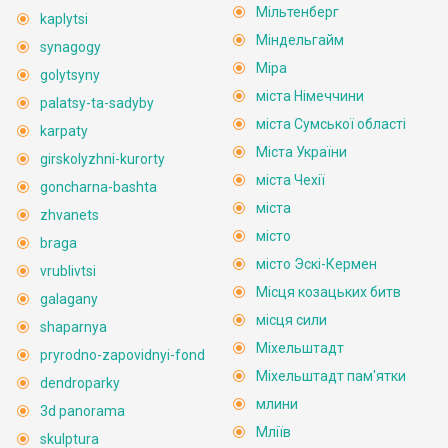
Мільтенберг
kaplytsi
Міндельгайм
synagogy
Міра
golytsyny
міста Німеччини
palatsy-ta-sadyby
міста Сумської області
karpaty
Міста України
girskolyzhni-kurorty
міста Чехії
goncharna-bashta
міста
zhvanets
місто
braga
місто Эскі-Кермен
vrublivtsi
Місця козацьких битв
galagany
місця сили
shaparnya
Міхельштадт
pryrodno-zapovidnyi-fond
Міхельштадт пам'ятки
dendroparky
млини
3d panorama
Мліїв
skulptura