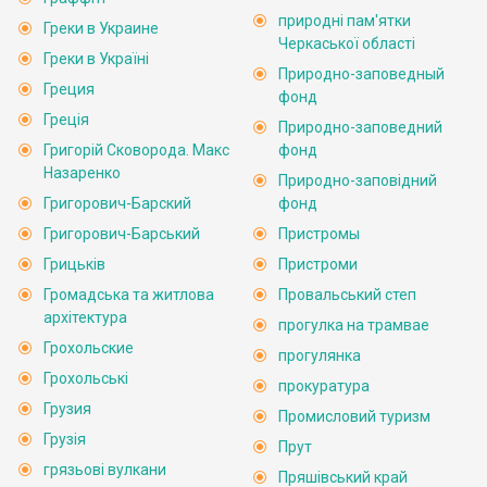
природні пам'ятки
Греки в Украине
Черкаської області
Греки в Україні
Природно-заповедный
Греция
фонд
Греція
Природно-заповедний
Григорій Сковорода. Макс
фонд
Назаренко
Природно-заповідний
Григорович-Барский
фонд
Григорович-Барський
Пристромы
Грицьків
Пристроми
Громадська та житлова
Провальський степ
архітектура
прогулка на трамвае
Грохольские
прогулянка
Грохольські
прокуратура
Грузия
Промисловий туризм
Грузія
Прут
грязьові вулкани
Пряшівський край