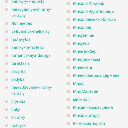
zamky-y-kreposty
Микола Угодник
derevyannye-khramy-
Микола Чудотворець
ukrayny
Миколаївська область
Not needed
Миколаїв
vetryannye-melnytsy
Микуличин
rostavytsa
Микулов
zamky-ta-fortetsi
Мильтенберг
romanovkaya-doroga
Миндельхайм
taraktash
Миньківці
savyntsi
Миньковецька держава
sadyba
Мира
derev039yani-khramy-
Мис Мартьян
ukrainy
митниця
pryroda
Михайлівська цілина
buky
Михельштадт
khramy
Мігейські пороги
rozhysk