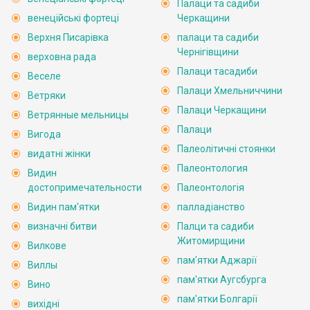
Палаци та садиби
венеційські фортеці
Черкащини
Верхня Писарівка
палаци та садиби
Чернігівщини
верховна рада
Палаци тасадиби
Веселе
Палаци Хмельниччини
Ветряки
Палаци Черкащини
Ветрянные мельницы
Палаци
Вигода
Палеолітичні стоянки
видатні жінки
Палеонтология
Видин
достопримечательности
Палеонтологія
Видин пам'ятки
палладіанство
визначні битви
Палци та садиби
Житомирщини
Вилкове
пам'ятки Аджарії
Виллы
пам'ятки Аугсбурга
Вино
пам'ятки Болгарії
вихідні