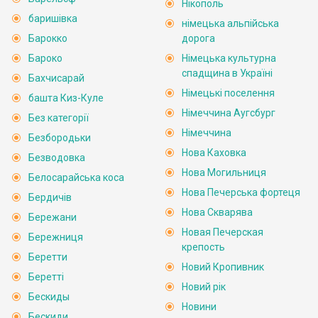
Нікополь
баришівка
німецька альпійська
Барокко
дорога
Бароко
Німецька культурна
спадщина в Україні
Бахчисарай
Німецькі поселення
башта Киз-Куле
Німеччина Аугсбург
Без категорії
Німеччина
Безбородьки
Нова Каховка
Безводовка
Нова Могильниця
Белосарайська коса
Нова Печерська фортеця
Бердичів
Нова Скварява
Бережани
Новая Печерская
Бережниця
крепость
Беретти
Новий Кропивник
Беретті
Новий рік
Бескиды
Новини
Бескиди