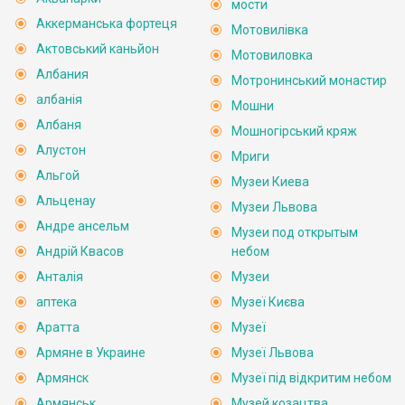
мости
Аккерманська фортеця
Мотовилівка
Актовський каньйон
Мотовиловка
Албания
Мотронинський монастир
албанія
Мошни
Албаня
Мошногірський кряж
Алустон
Мриги
Альгой
Музеи Киева
Альценау
Музеи Львова
Андре ансельм
Музеи под открытым
Андрій Квасов
небом
Анталія
Музеи
аптека
Музеї Києва
Аратта
Музеї
Армяне в Украине
Музеї Львова
Армянск
Музеї під відкритим небом
Армянськ
Музей козацтва