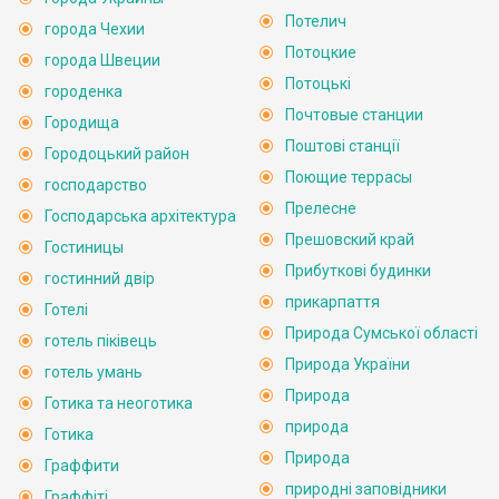
Потелич
города Чехии
Потоцкие
города Швеции
Потоцькі
городенка
Почтовые станции
Городища
Поштові станції
Городоцький район
Поющие террасы
господарство
Прелесне
Господарська архітектура
Прешовский край
Гостиницы
Прибуткові будинки
гостинний двір
прикарпаття
Готелі
Природа Сумської області
готель піківець
Природа України
готель умань
Природа
Готика та неоготика
природа
Готика
Природа
Граффити
природні заповідники
Граффіті