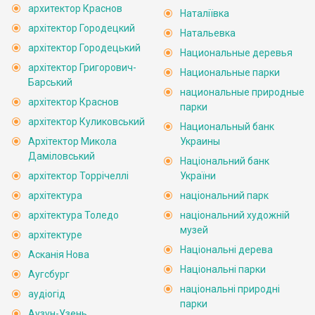
архитектор Краснов
Наталіївка
архітектор Городецкий
Натальевка
архітектор Городецький
Национальные деревья
архітектор Григорович-
Национальные парки
Барський
национальные природные
архітектор Краснов
парки
архітектор Куликовський
Национальный банк
Архітектор Микола
Украины
Даміловський
Національний банк
архітектор Торрічеллі
України
архітектура
національний парк
архітектура Толедо
національний художній
музей
архітектуре
Національні дерева
Асканія Нова
Національні парки
Аугсбург
національні природні
аудіогід
парки
Аузун-Узень