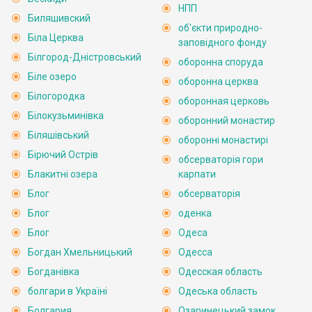
НПП
Биляшивский
об'єкти природно-
Біла Церква
заповідного фонду
Білгород-Дністровський
оборонна споруда
Біле озеро
оборонна церква
Білогородка
оборонная церковь
Білокузьминівка
оборонний монастир
Біляшівський
оборонні монастирі
Бірючий Острів
обсерваторія гори
Блакитні озера
карпати
Блог
обсерваторія
Блог
оденка
Блог
Одеса
Богдан Хмельницький
Одесса
Богданівка
Одесская область
болгари в Україні
Одеська область
Болгария
Озаринецький замок