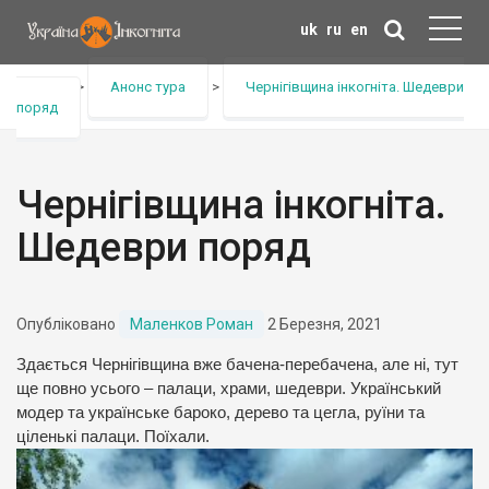
uk
ru
en
Головна
>
Анонс тура
>
Чернігівщина інкогніта. Шедеври
поряд
Чернігівщина інкогніта.
Шедеври поряд
Опубліковано
Маленков Роман
2 Березня, 2021
Здається Чернігівщина вже бачена-перебачена, але ні, тут
ще повно усього – палаци, храми, шедеври. Український
модер та українське бароко, дерево та цегла, руїни та
ціленькі палаци. Поїхали.