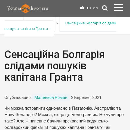
uk
ru
en
Головна
>
Анонс тура
>
Сенсаційна Болгарія слідами
пошуків капітана Гранта
Сенсаційна Болгарія
слідами пошуків
капітана Гранта
Опубліковано
Маленков Роман
2 Березня, 2021
Чи можна потрапити одночасно в Патагонію, Австралію та
Нову Зеландію? Можна, якщо це Белоградчик. Не чули про
таке? Але ж напевне бачили прекрасний радянсько-
болгарський фільм “В пошуках капітана Гранта”? Так