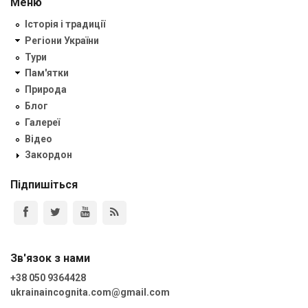
Меню
Історія і традиції
Регіони України
Тури
Пам'ятки
Природа
Блог
Галереї
Відео
Закордон
Підпишіться
Зв'язок з нами
+38 050 9364428
ukrainaincognita.com@gmail.com