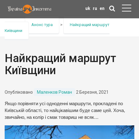
uk
ru
en
Головна
>
Анонс тура
>
Найкращий маршрут
Київщини
Найкращий маршрут
Київщини
Опубліковано
Маленков Роман
2 Березня, 2021
Якщо порівняти усі одноденні маршрути, прокладені по
Київській області, то найцікавішим буде саме цей. Хоча,
звичайно, на колір і смак товариш не всяк…