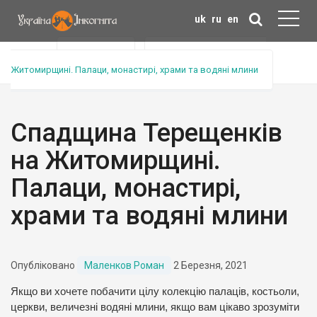
uk
ru
en
Головна
>
Анонс тура
>
Спадщина Терещенків на
Житомирщині. Палаци, монастирі, храми та водяні млини
Спадщина Терещенків
на Житомирщині.
Палаци, монастирі,
храми та водяні млини
Опубліковано
Маленков Роман
2 Березня, 2021
Якщо ви хочете побачити цілу колекцію палаців, костьоли,
церкви, величезні водяні млини, якщо вам цікаво зрозуміти