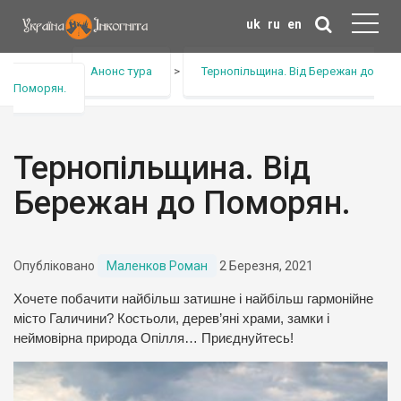
uk
ru
en
Головна
>
Анонс тура
>
Тернопільщина. Від Бережан до
Поморян.
Тернопільщина. Від
Бережан до Поморян.
Опубліковано
Маленков Роман
2 Березня, 2021
Хочете побачити найбільш затишне і найбільш гармонійне
місто Галичини? Костьоли, дерев’яні храми, замки і
неймовірна природа Опілля… Приєднуйтесь!