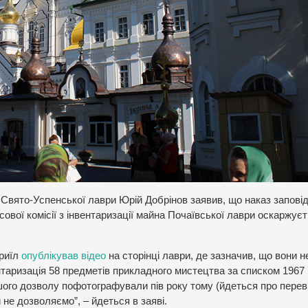
 Свято-Успенської лаври Юрій Добрінов заявив, що наказ запові
ової комісії з інвентаризації майна Почаївської лаври оскаржуєт
вриїл
опублікував відео
на сторінці лаври, де зазначив, що вони 
нтаризація 58 предметів прикладного мистецтва за списком 1967 
шого дозволу пофотографували пів року тому (йдеться про перев
 не дозволяємо”, – йдеться в заяві.