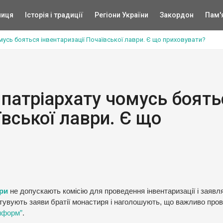
ниця
Історія і традиції
Регіони України
Закордон
Пам'
мусь бояться інвентаризації Почаївської лаври. Є що приховувати?
 патріархату чомусь боять
ївської лаври. Є що
ри
не допускають комісію для проведення інвентаризації і заявл
остувують заяви братії монастиря і наголошують, що важливо про
нформ”
.