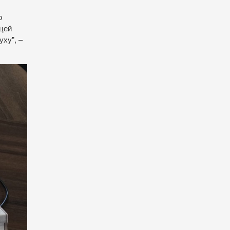
о
 цей
уху”, –