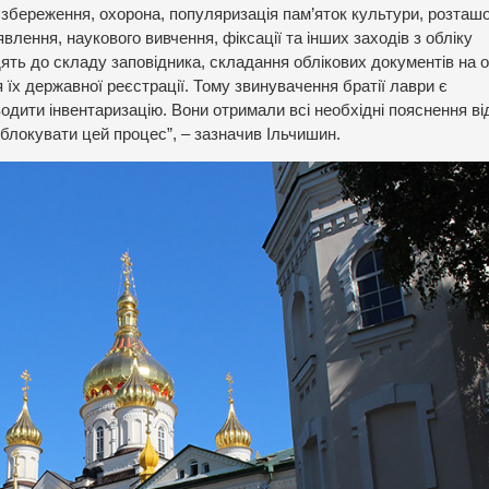
 збереження, охорона, популяризація пам’яток культури, розташ
явлення, наукового вивчення, фіксації та інших заходів з обліку
ять до складу заповідника, складання облікових документів на о
 їх державної реєстрації. Тому звинувачення братії лаври є
водити інвентаризацію. Вони отримали всі необхідні пояснення ві
блокувати цей процес”, – зазначив Ільчишин.