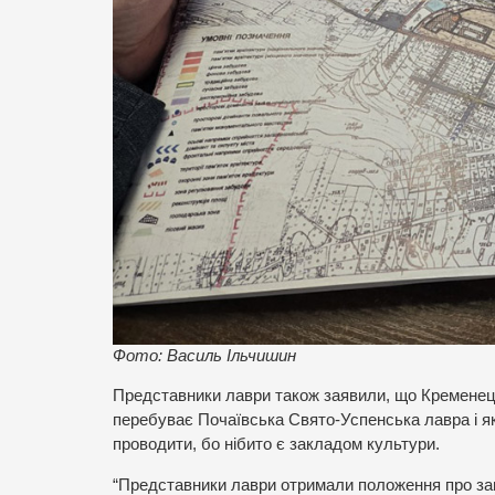
Фото: Василь Ільчишин
Представники лаври також заявили, що Кременецьк
перебуває Почаївська Свято-Успенська лавра і яки
проводити, бо нібито є закладом культури.
“Представники лаври отримали положення про запов