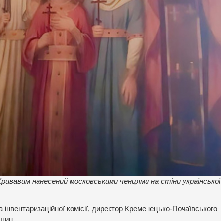
ривавим нанесений московськими ченцями на стіни української
 інвентаризаційної комісії, директор Кременецько-Почаївського
ишин.