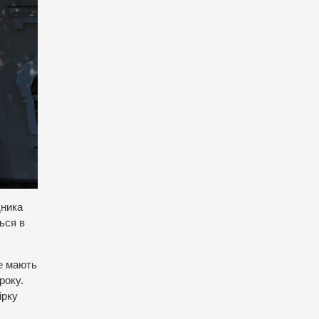
дника
ься в
не мають
року.
ірку