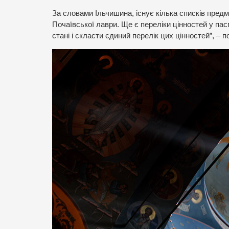
За словами Ільчишина, існує кілька списків предм
Почаївської лаври. Ще є переліки цінностей у паспо
стані і скласти єдиний перелік цих цінностей”, – 