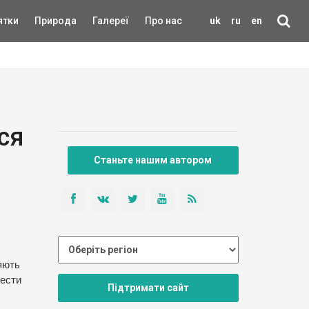
ятки
Природа
Галереї
Про нас
uk
ru
en
ся
Станьте нашим автором
яють
вести
Підтримати сайт