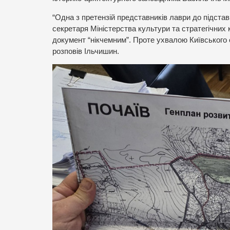
“Одна з претензій представників лаври до підстав
секретаря Міністерства культури та стратегічних
документ “нікчемним”. Проте ухвалою Київського 
розповів Ільчишин.