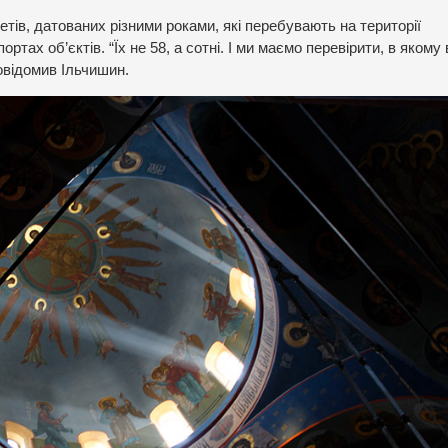
етів, датованих різними роками, які перебувають на території
ртах об’єктів. “Їх не 58, а сотні. І ми маємо перевірити, в якому
повідомив Ільчишин.