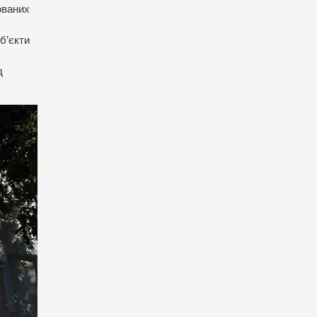
ованих
б’єкти
д