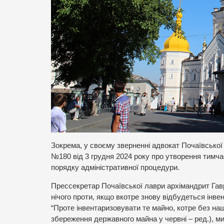
Зокрема, у своєму зверненні адвокат Почаївської
№180 від 3 грудня 2024 року про утворення тимчас
порядку адміністративної процедури.
Прессекретар Почаївської лаври архімандрит Га
нічого проти, якщо вкотре знову відбудеться інве
“Проте інвентаризовувати те майно, котре без на
збереження державного майна у червні – ред.), ми