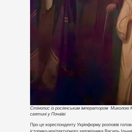
Стінопис із росіянським імператором Миколою К
святині у Почаїві
Про це кореспонденту Укрінформу розповів голова
історико-архітектурного заповідника Василь Ільч