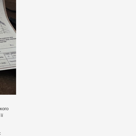
кого
її
є