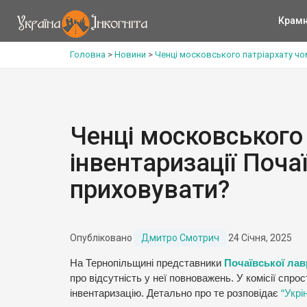
Крам
Головна
>
Новини
>
Ченці московського патріархату чо
Ченці московського
інвентаризації Поча
приховувати?
Опубліковано
Дмитро Смотрич
24 Січня, 2025
На Тернопільщині представники
Почаївської лав
про відсутність у неї повноважень. У комісії спр
інвентаризацію. Детально про те розповідає
“Укрі