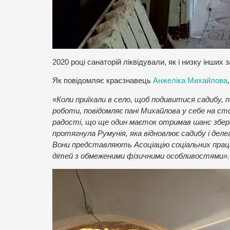
2020 році санаторій ліквідували, як і низку інших з
Як повідомляє краєзнавець
Анжеліка Михайлова
«Коли приїхали в село, щоб подивитися садибу, 
роботи, повідомляє пані Михайлова у себе на сто
радості, що ще один маєток отримав шанс збере
протягнула Румунія, яка відновлює садибу і дел
Вони представляють Асоціацію соціальних праці
дітей з обмеженими фізичними особливостями».