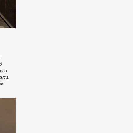
і
д
моги
лися.
ля