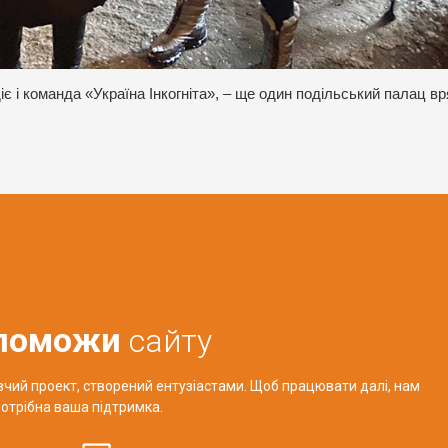
 і команда «Україна Інкогніта», – ще один подільський палац в
поможи
сайту
авчий проект, створений ентузіастами. Щоб працювати далі, нам
отрібна ваша підтримка.