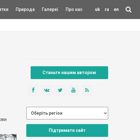
ятки
Природа
Галереї
Про нас
uk
ru
en
Станьте нашим автором
ови
Підтримати сайт