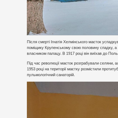
Після смерті Ігнатія Хелмінського маєток успадку
поміщику Крупенському свою половину спадку, а з
власником палацу. В 1917 році він виїхав до Поль
Під час революції маєток розграбували селяни, а
1953 році на території маєтку розмістили протит
пульмологічний санаторій.