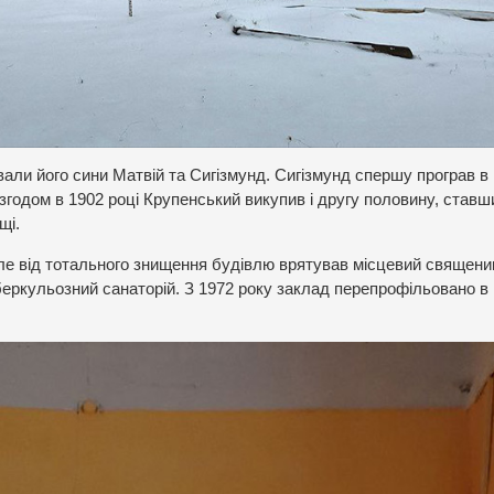
вали його сини Матвій та Сигізмунд. Сигізмунд спершу програв в
годом в 1902 році Крупенський викупив і другу половину, ставш
щі.
ле від тотального знищення будівлю врятував місцевий священи
уберкульозний санаторій. З 1972 року заклад перепрофільовано в