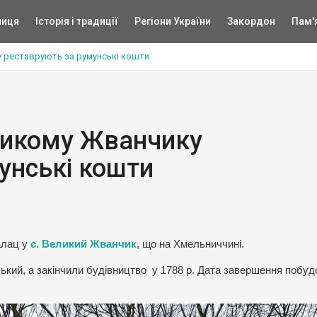
ниця
Історія і традиції
Регіони України
Закордон
Пам'
 реставрують за румунські кошти
ликому Жванчику
унські кошти
алац у
с. Великий Жванчик
, що на Хмельниччині.
ський, а закінчили будівництво у 1788 р. Дата завершення побуд