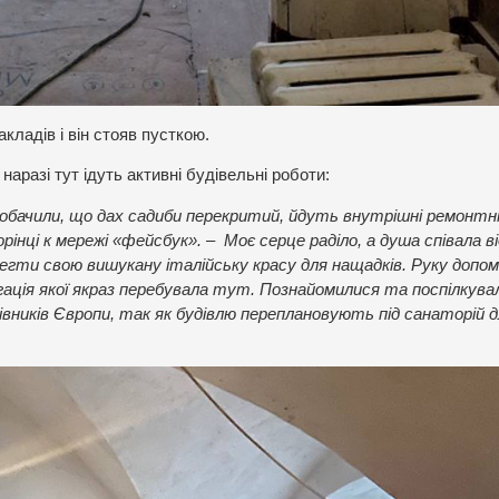
акладів і він стояв пусткою.
, наразі тут ідуть активні будівельні роботи:
побачили, що дах садиби перекритий, йдуть внутрішні ремонтн
рінці к мережі «фейсбук». – Моє серце раділо, а душа співала ві
гти свою вишукану італійську красу для нащадків. Руку допо
егація якої якраз перебувала тут. Познайомилися та поспілкува
вників Європи, так як будівлю переплановують під санаторій д