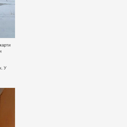
 карти
и
к. У