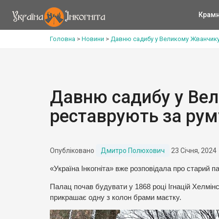
Крам
Головна
>
Новини
>
Давню садибу у Великому Жванчику
Давню садибу у Ве
реставрують за рум
Опубліковано
Дмитро Полюхович
23 Січня, 2024
«Україна Інкогніта» вже розповідала про старий п
Палац почав будувати у 1868 році Ігнацій Хелмін
прикрашає одну з колон брами маєтку.