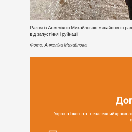
Разом із Анжелікою Михайловою михайловою радіє
від запустіння і руйнації.
Фото: Анжеліка Михайлова
До
Україна Інкогніта - незалежний краєзн
п