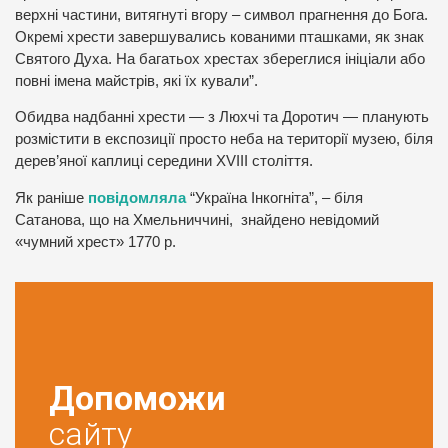
верхні частини, витягнуті вгору – символ прагнення до Бога.
Окремі хрести завершувались кованими пташками, як знак
Святого Духа. На багатьох хрестах збереглися ініціали або
повні імена майстрів, які їх кували”.
Обидва надбанні хрести — з Люхчі та Доротич — планують
розмістити в експозиції просто неба на території музею, біля
дерев’яної каплиці середини XVIII століття.
Як раніше
повідомляла
“Україна Інкогніта”, – біля
Сатанова, що на Хмельниччині, знайдено невідомий
«чумний хрест» 1770 р.
Допоможи
сайту