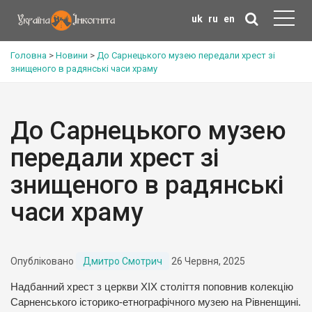
uk
ru
en
Головна
>
Новини
>
До Сарнецького музею передали хрест зі
знищеного в радянські часи храму
До Сарнецького музею
передали хрест зі
знищеного в радянські
часи храму
Опубліковано
Дмитро Смотрич
26 Червня, 2025
Надбанний хрест з церкви ХІХ століття поповнив колекцію
Сарненського історико-етнографічного музею на Рівненщині.