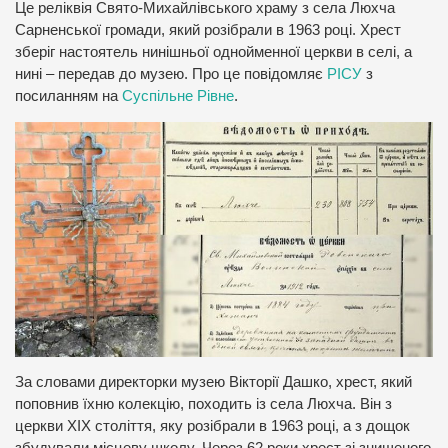
Це реліквія Свято-Михайлівського храму з села Люхча
Сарненської громади, який розібрали в 1963 році. Хрест
зберіг настоятель нинішньої однойменної церкви в селі, а
нині – передав до музею. Про це повідомляє
РІСУ
з
посиланням на
Суспільне Рівне
.
За словами директорки музею Вікторії Дашко, хрест, який
поповнив їхню колекцію, походить із села Люхча. Він з
церкви ХІХ століття, яку розібрали в 1963 році, а з дощок