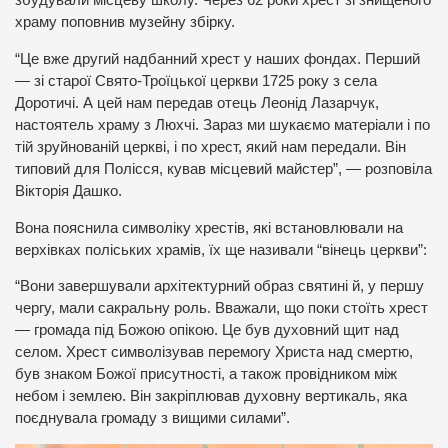
збудували місцеву школу. Через 62 роки хрест зі знищеного
храму поповнив музейну збірку.
“Це вже другий надбанний хрест у наших фондах. Перший
— зі старої Свято-Троїцької церкви 1725 року з села
Доротичі. А цей нам передав отець Леонід Лазарчук,
настоятель храму з Люхчі. Зараз ми шукаємо матеріали і по
тій зруйнованій церкві, і по хрест, який нам передали. Він
типовий для Полісся, кував місцевий майстер”, — розповіла
Вікторія Дашко.
Вона пояснила символіку хрестів, які встановлювали на
верхівках поліських храмів, їх ще називали “вінець церкви”:
“Вони завершували архітектурний образ святині й, у першу
чергу, мали сакральну роль. Вважали, що поки стоїть хрест
— громада під Божою опікою. Це був духовний щит над
селом. Хрест символізував перемогу Христа над смертю,
був знаком Божої присутності, а також провідником між
небом і землею. Він закріплював духовну вертикаль, яка
поєднувала громаду з вищими силами”.