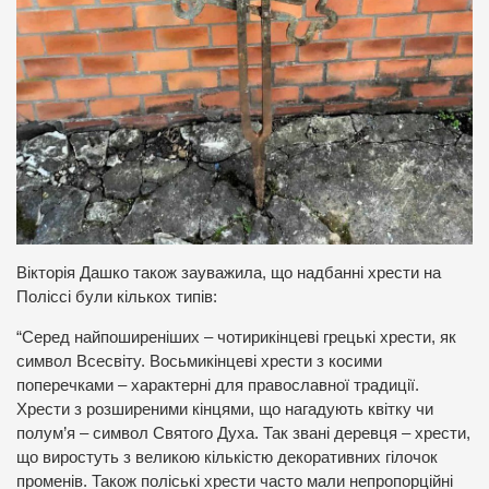
Вікторія Дашко також зауважила, що надбанні хрести на
Поліссі були кількох типів:
“Серед найпоширеніших – чотирикінцеві грецькі хрести, як
символ Всесвіту. Восьмикінцеві хрести з косими
поперечками – характерні для православної традиції.
Хрести з розширеними кінцями, що нагадують квітку чи
полум’я – символ Святого Духа. Так звані деревця – хрести,
що виростуть з великою кількістю декоративних гілочок
променів. Також поліські хрести часто мали непропорційні