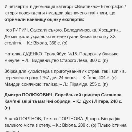
У четвертій підномінація категорії «Візитівка»– Етнографія /
історія повсякдення / мандри відзначено такі книги, що
отримали найвищу оцінку експертів
:
Ігор ГИРИЧ. Саксаганського, Володимирська, Хрещатик…
Де мешкали українські інтелектуали Києва початку ХХ
століття. – К.: Віхола, 368 с. (о)
Наталка ДІДЕНКО. Тролейбус №15. Подорож у близьке
минуле. – Л.: Видавництво Старого Лева, 360 с. (п)
Збірка для кухмістера з приготування як страв, так і випіків,
переписана року 1757 дня 24 липня. – К: Їжак, 404 с. (о)
Мандри сонячною Італією. – Л.: Піраміда, 255 с. (п)
Дмитро ПОЛЮХОВИЧ. Єврейський цвинтар Сатанова.
Кам’яні звірі та магічні обряди. – К.: Дух і Літера, 248 с.
(п)
Андрій ПОРТНОВ, Тетяна ПОРТНОВА. Дніпро. Біографія
великого міста в степу. – К.: Віхола, 208 с. (о) Тілько істинна
правда.