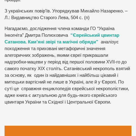
З українських повір’їв. Упорядкував Михайло Назаренко. –
Л.: Видавництво Старого Лева, 504 с. (п)
Нагадаємо, дослідження члена команди ГО “Україна
Інкогніта” Дмитра Полюховича
“Єврейський цвинтар
Сатанова. Кам’яні звірі та магічні обряди”
аналізує
походження та приховані метафоричні значення
алегоричних зображень, якими євреї прикрашали
надгробки-мацеви у період від першої половини XVII-го до
самого початку ХІХ століть. Сатанівський некрополь взятий
за основу, як один із найдавніших і найбільш цікавий і
митецьки вартісний не лише в Україні, але й у Європі. По
суті це справжня енциклопедія єврейської некрополістики,
адже книга є актуальною для будь-якого єврейського
цвинтаря України та Східної і Центральної Європи.