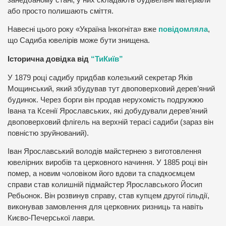
або просто полишають сміття.
Навесні цього року «Україна Інкогніта» вже
повідомляла
,
що Садиба ювелірів може бути знищена.
Історична довідка від
“ТиКиїв”
У 1879 році садибу придбав колезький секретар Яків
Мощинський, який збудував тут двоповерховий дерев’яний
будинок. Через борги він продав нерухомість подружжю
Івана та Ксенії Ярославських, які добудували дерев’яний
двоповерховий флігель на верхній терасі садиби (зараз він
повністю зруйнований).
Іван Ярославський володів майстернею з виготовлення
ювелірних виробів та церковного начиння. У 1885 році він
помер, а новим чоловіком його вдови та спадкоємцем
справи став колишній підмайстер Ярославського Йосип
Ребьонок. Він розвинув справу, став купцем другої гільдії,
виконував замовлення для церковних ризниць та навіть
Києво-Печерської лаври.