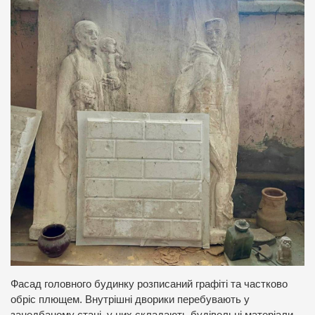
Фасад головного будинку розписаний графіті та частково
обріс плющем. Внутрішні дворики перебувають у
занедбаному стані, у них складають будівельні матеріали