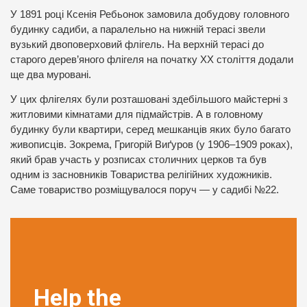
У 1891 році Ксенія Ребьонок замовила добудову головного
будинку садиби, а паралельно на нижній терасі звели
вузький двоповерховий флігель. На верхній терасі до
старого дерев’яного флігеля на початку XX століття додали
ще два муровані.
У цих флігелях були розташовані здебільшого майстерні з
житловими кімнатами для підмайстрів. А в головному
будинку були квартири, серед мешканців яких було багато
живописців. Зокрема, Григорій Виґуров (у 1906–1909 роках),
який брав участь у розписах столичних церков та був
одним із засновників Товариства релігійних художників.
Саме товариство розміщувалося поруч — у садибі №22.
Help the