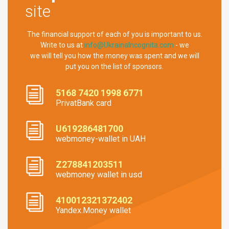
site
The financial support of each of you is important to us.
Write to us at
info@UkrainaIncognita.com
- we
we will tell you how the money was spent and we will
put you on the list of sponsors.
5168 7420 1998 6771
PrivatBank card
U619286481700
webmoney-wallet in UAH
Z278841203511
webmoney wallet in usd
410012321372402
Yandex.Money wallet