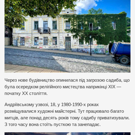
Через нове будівництво опинилася під загрозою садиба, що
була осередком релігійного мистецтва наприкінці XIX —
початку XX століття.
Андріївському узвозі, 18, у 1980-1990-х роках
розміщувалися художні майстерні. Тут працювало багато
митців, але понад десять років тому садибу приватизували.
З того часу вона стоїть пусткою та занепадає.