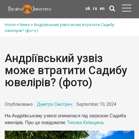
uk
ru
en
Home
>
News
>
Андріївський узвіз може втратити Садибу
ювелірів? (фото)
Андріївський узвіз
може втратити Садибу
ювелірів? (фото)
Опубліковано
Дмитро Смотрич
September 10, 2024
На Андріївському узвозі опинилася під загрозою Садиба
ювелірів. Про це повідомляє
Типова Київщина
.