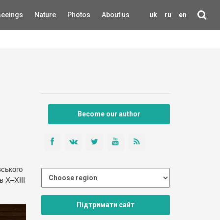
seeings
Nature
Photos
About us
uk
ru
en
Become our author
вського
 X–XIII
Підтримати сайт