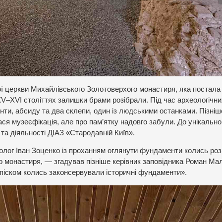
церкви Михайлівського Золотоверхого монастиря, яка постала 
 XV–XVI століттях залишки брами розібрали. Під час археологічни
ти, абсиду та два склепи, один із людськими останками. Пізніш
я музеєфікація, але про пам’ятку надовго забули. До унікально
а діяльності ДІАЗ «Стародавній Київ».
олог Іван Зоценко із проханням оглянути фундаменти колись роз
 монастиря, — згадував пізніше керівник заповідника Роман Ма
 піском колись законсервували історичні фундаменти».