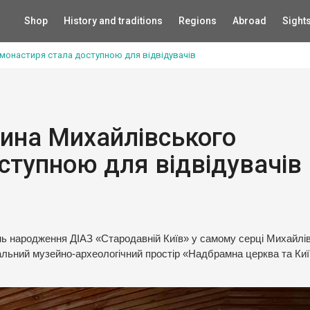
Shop
History and traditions
Regions
Abroad
Sight
монастиря стала доступною для відвідувачів
ина Михайлівського
ступною для відвідувачів
день народження ДІАЗ «Стародавній Київ» у самому серці Михайлі
льний музейно-археологічний простір «Надбрамна церква та Київ