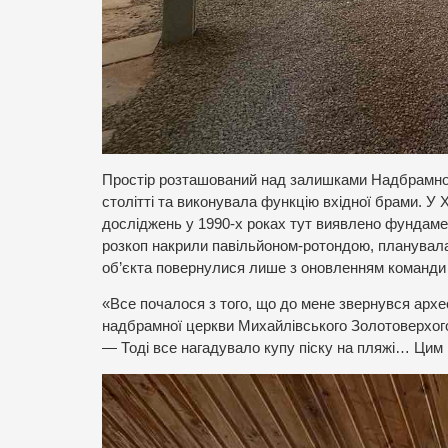
Простір розташований над залишками Надбрамної 
столітті та виконувала функцію вхідної брами. У
досліджень у 1990-х роках тут виявлено фундамен
розкоп накрили павільйоном-ротондою, планувалас
об’єкта повернулися лише з оновленням команди т
«Все почалося з того, що до мене звернувся архе
надбрамної церкви Михайлівського Золотоверхого
— Тоді все нагадувало купу піску на пляжі… Цим