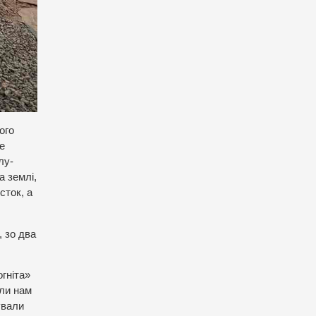
ого
е
лу-
а землі,
сток, а
, зо два
огніта»
или нам
ували