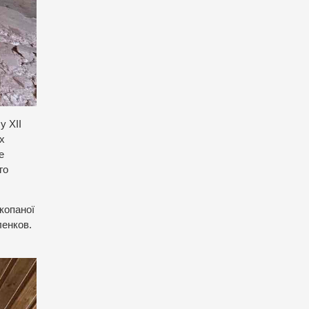
у XII
х
е
го
копаної
ленков.