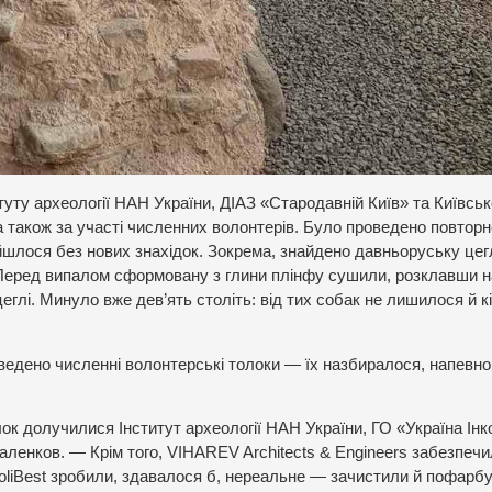
туту археології НАН України, ДІАЗ «Стародавній Київ» та Київськ
а також за участі численних волонтерів. Було проведено повторн
йшлося без нових знахідок. Зокрема, знайдено давньоруську цег
 Перед випалом сформовану з глини плінфу сушили, розклавши н
еглі. Минуло вже дев’ять століть: від тих собак не лишилося й кі
ведено численні волонтерські толоки — їх назбиралося, напевно
лок долучилися Інститут археології НАН України, ГО «Україна Інк
ленков. — Крім того, VIHAREV Architects & Engineers забезпеч
PoliBest зробили, здавалося б, нереальне — зачистили й пофарб