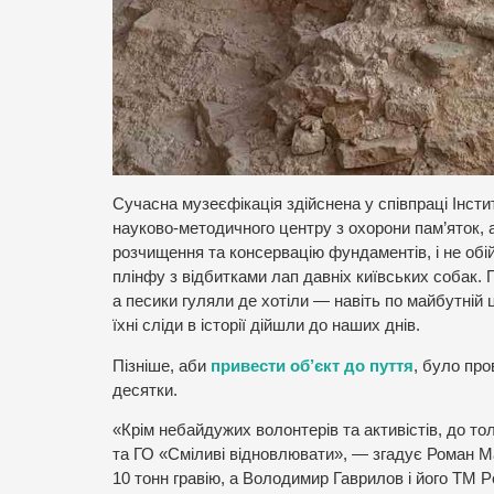
Сучасна музеєфікація здійснена у співпраці Інсти
науково-методичного центру з охорони пам’яток, 
розчищення та консервацію фундаментів, і не обі
плінфу з відбитками лап давніх київських собак.
а песики гуляли де хотіли — навіть по майбутній ц
їхні сліди в історії дійшли до наших днів.
Пізніше, аби
привести об’єкт до пуття
, було про
десятки.
«Крім небайдужих волонтерів та активістів, до то
та ГО «Сміливі відновлювати», — згадує Роман Ма
10 тонн гравію, а Володимир Гаврилов і його ТМ 