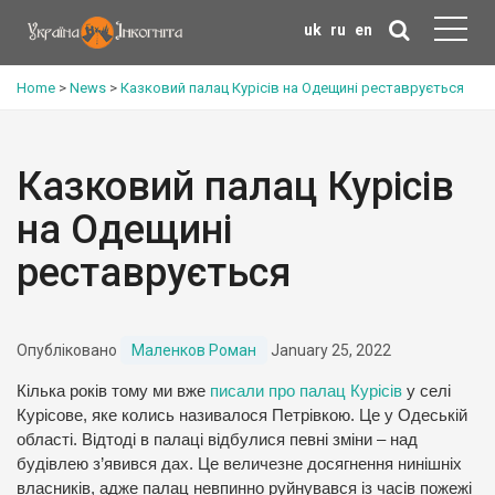
uk
ru
en
Home
>
News
>
Казковий палац Курісів на Одещині реставрується
Казковий палац Курісів
на Одещині
реставрується
Опубліковано
Маленков Роман
January 25, 2022
Кілька років тому ми вже
писали про палац Курісів
у селі
Курісове, яке колись називалося Петрівкою. Це у Одеській
області. Відтоді в палаці відбулися певні зміни – над
будівлею з’явився дах. Це величезне досягнення нинішніх
власників, адже палац невпинно руйнувався із часів пожежі