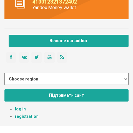
410012321372402
Yandex.Money wallet
Become our author
Підтримати сайт
log in
registration