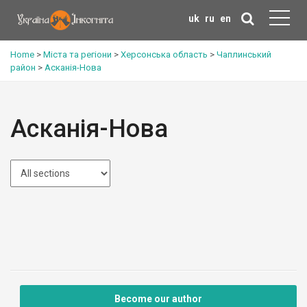
uk
ru
en
Home
>
Міста та регіони
>
Херсонська область
>
Чаплинський
район
>
Асканія-Нова
Асканія-Нова
Become our author