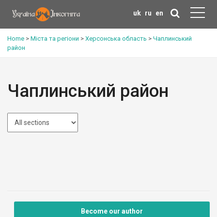
uk
ru
en
Home
>
Міста та регіони
>
Херсонська область
>
Чаплинський
район
Чаплинський район
Become our author