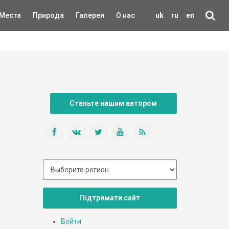
Места
Природа
Галереи
О нас
uk
ru
en
Станьте нашим автором
Підтримати сайт
Войти