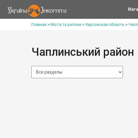
Мага
Главная
>
Міста та регіони
>
Херсонская область
>
Чапл
Чаплинський район