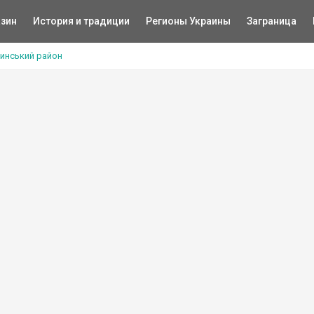
зин
История и традиции
Регионы Украины
Заграница
инський район