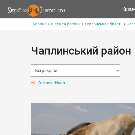
Крам
Головна
>
Міста та регіони
>
Херсонська область
>
Чап
Чаплинський район
Асканія-Нова