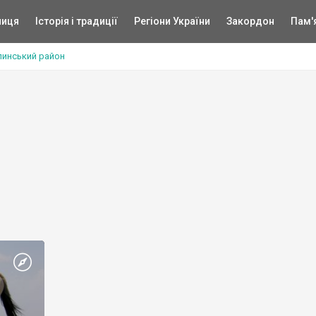
ниця
Історія і традиції
Регіони України
Закордон
Пам'
линський район