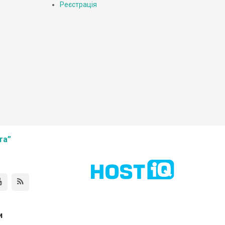
Реєстрація
та”
и