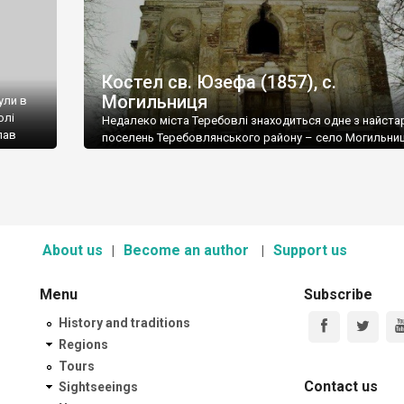
Костел св. Юзефа (1857), с.
Могильниця
ули в
олі
Недалеко міста Теребовлі знаходиться одне з найста
пав
поселень Теребовлянського району – село Могильниц
вперше
фактично складається з двох частин: Нової Могильни
кого
Старої Могильниці.
’ятні
About us
Become an author
Support us
Menu
Subscribe
History and traditions
Regions
Tours
Contact us
Sightseeings