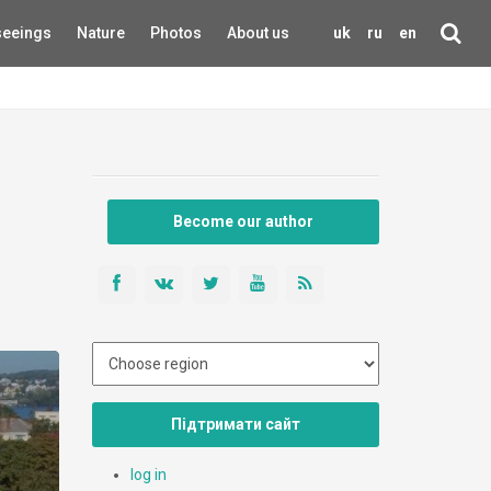
seeings
Nature
Photos
About us
uk
ru
en
Become our author
Підтримати сайт
log in