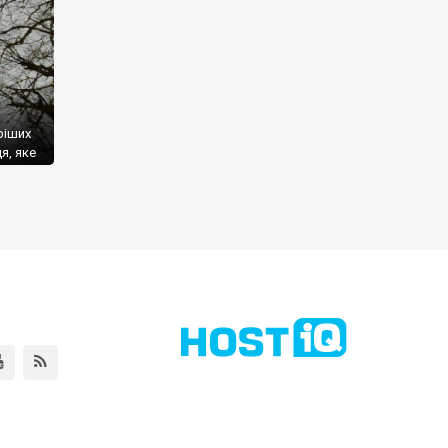
ріших
я, яке
ці та