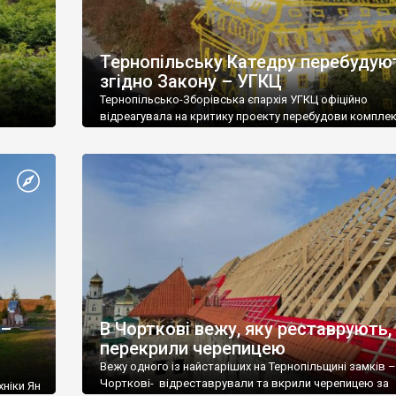
Тернопільську Катедру перебудую
згідно Закону – УГКЦ
Тернопільсько-Зборівська єпархія УГКЦ офіційно
відреагувала на критику проекту перебудови компле
Катедри в Тернополі з боку громадськості. Про це
повідомляє «Перший онлайн». Нагадаємо, згідно з
проектом «реставрації» пам’ятки культури національ
значення планується добудувати додатковий мансар
поверх на корпусі колишнього монастиря домініканці
входить до комплексу Катедри. Також нагадаємо, що 
термін “реставрація” передбачає виключно відтворе
(збереження) […]
 –
В Чорткові вежу, яку реставрують,
перекрили черепицею
Вежу одного із найстаріших на Тернопільщині замків –
Чорткові- відреставрували та вкрили черепицею за
хніки Ян