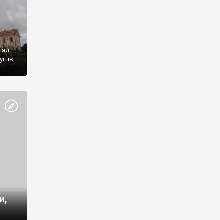
лад
їтів.
етром
ка
. 1887
]
и,