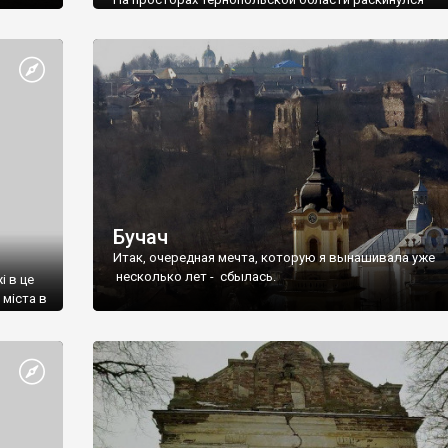
живописный город Кременец. Через него проходят ч
важных магистрали, две из которых международного
значения.
Бучач
Итак, очередная мечта, которую я вынашивала уже
несколько лет - сбылась.
і в це
 міста в
тирем,