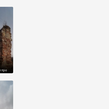
лля»
и про
на
кий
ад.