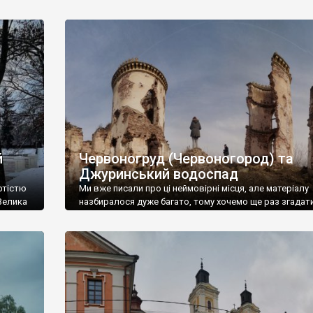
зразком автентичної. Про це розповів генеральний
5
директор Національного заповідника «Замки Тернопі
також
Анатолій Маціпура. «Реставраційні роботи, на які
передбачено 14 млн грн, тривають з минулого року.
уд.
Спеціалісти-реставратори з Кам’янець-Подільського
ятого
консультують наших будівельників в облаштуванні
 костел)
консерваційного даху площею у 2 200 кв. м. […]
й
Червоногруд (Червоногород) та
Джуринський водоспад
ртістю
Ми вже писали про ці неймовірні місця, але матеріалу
«Велика
назбиралося дуже багато, тому хочемо ще раз згадат
тіни
Червоногород та Джуринський водоспад. Фото Рома
ційної
Маленкова. Залишки палацу Понінських. Домінікансь
костьол Вознесіння Діви Марії. Джуринський водосп
икої