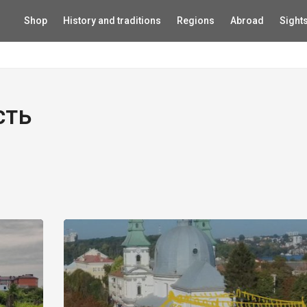
Shop
History and traditions
Regions
Abroad
Sight
сть