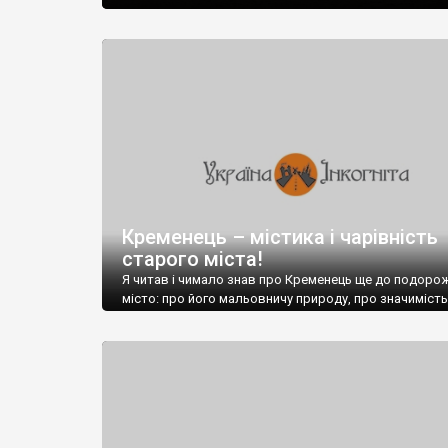
Кременець – містика і чарівність
старого міста!
Я читав і чимало знав про Кременець ще до подорож
місто: про його мальовничу природу, про значимість
історії освіти нашої країни, про старе місто з монас
про стародавній замок т