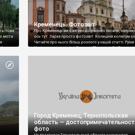
Кременець. Фотозвіт
 та Нове
Про Кременець ми вже неодноразово писали, наприк
о міста
ось тут. Зараз просто фотозвіт. Колишній колегіум єзу
ся
Читайте про нього більш розлого у нашій статті. Руїни
ий
Кременецького замку. Будинок “Близнюки”. 17 ст.
Богоявленський монастир. Заснований у 1633 році П
Могилою та кременецькими шляхтичами. Миколаївсь
очнемо
церква. Заснована у 1538 році. Воздвиженська церква
– 1889 рр. Кременецький літературно-меморіальний […
Город Кременец, Тернопольская
область — достопримечательност
фото
На просторах Тернопольской области раскинулся