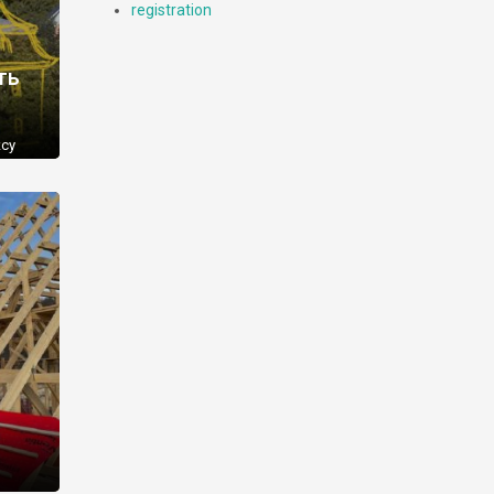
registration
ть
ксу
ного
довий
в, що
сам
ння