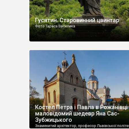
Гусятин. Старовинний цвинтар
Фото Тараса Василика
Костел Петра і Павла в Рожанівці
маловідомий шедевр Яна Сас-
Зубжицького
Знаменитий архітектор, професор Львівської політе