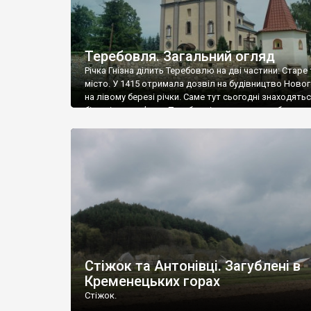
Теребовля. Загальний огляд
Річка Гнізна ділить Теребовлю на дві частини: Старе
місто. У 1415 отримала дозвіл на будівництво Новог
на лівому березі річки. Саме тут сьогодні знаходять
більшість пам’яток Теребовлі, серед яких є оборонн
кляштор кармелітів, ратуша, оборонна церква,
парафіяльний костел та цікаві будинки товариств
“Просвіта”, “Сокіл” та ін. Прогулянку центру місто п
від мосту […]
Стіжок та Антонівці. Загублені в
Кременецьких горах
Стіжок.