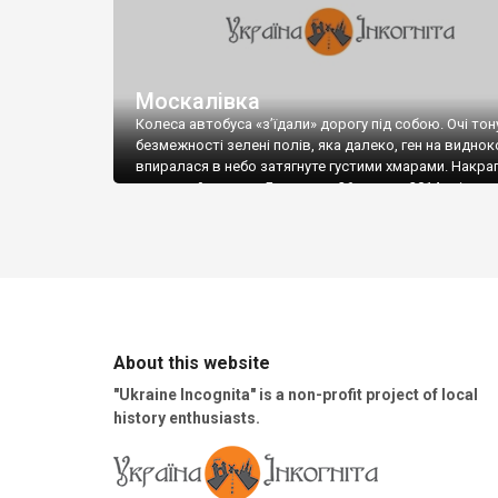
Москалівка
Колеса автобуса «з’їдали» дорогу під собою. Очі тон
безмежності зелені полів, яка далеко, ген на виднок
впиралася в небо затягнуте густими хмарами. Накра
легенький дощик… Був ранок 26 червня 2014 р. і ми 
в своєму житті відвідав село Москалівку Лановець
району Тернопільської області. Ми, група студентів-
істориків, мали завдання описати пам’ятки
монументального мистецтва, історичні будівлі чи пам
знаки на території сіл Москалівка та Плиска.
About this website
"Ukraine Incognita" is a non-profit project of local
history enthusiasts.