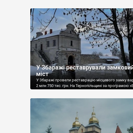
Сас-Зубжицький (1860 – 1935) є автором проектів 4
храмів, у 15 храмах ним здійснено перебудови. Був 
автором житлових і громадських споруд. Усього він
створив більш ніж 120 сакральних та світських спор
Найвідомішим з його дітищ є храм Матері Божої, Св
Розарію і Святого Станіслава (він ж Домініканський
[…]
У Збаражі реставрували замкови
міст
У Збаражі провели реставрацію місцевого замку ва
2 млн 750 тис. грн. На Тернопільщині за програмою 
реставрація» оновили перехідний міст та внутрішні с
рову, які прилягають до оборонного валу фортифіка
споруди. На початку XVIІІ ст. в замку перебували Іван
Мазепа та Петро І. Довідка: Всього до переліку «Вел
реставрації» увійшли 16 проєктів, які стосуються […]