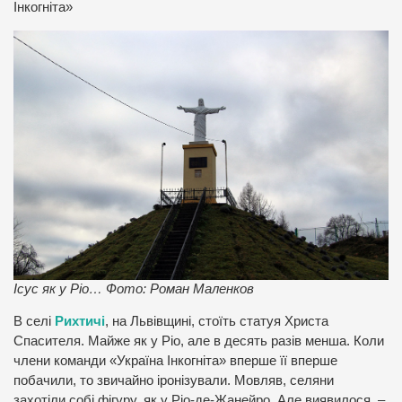
Інкогніта»
Ісус як у Ріо… Фото: Роман Маленков
В селі
Рихтичі
, на Львівщині, стоїть статуя Христа
Спасителя. Майже як у Ріо, але в десять разів менша. Коли
члени команди «Україна Інкогніта» вперше її вперше
побачили, то звичайно іронізували. Мовляв, селяни
захотіли собі фігуру, як у Ріо-де-Жанейро. Але виявилося, –