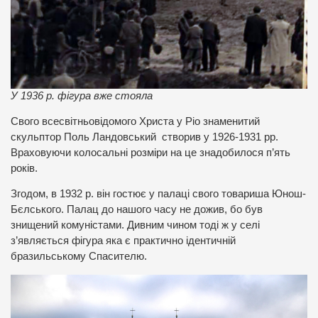
У 1936 р. фігура вже стояла
Свого всесвітньовідомого Христа у Ріо знаменитий
скульптор Поль Ландовський створив у 1926-1931 рр.
Враховуючи колосальні розміри на це знадобилося п’ять
років.
Згодом, в 1932 р. він гостює у палаці свого товариша Юнош-
Бєлського. Палац до нашого часу не дожив, бо був
знищений комуністами. Дивним чином тоді ж у селі
з’являється фігура яка є практично ідентичній
бразильському Спасителю.