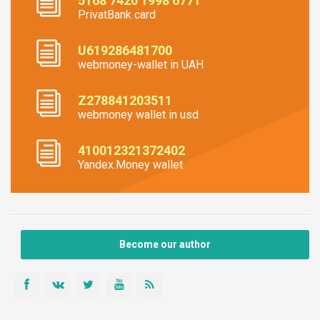
5168 7420 1998 6771
PrivatBank card
U619286481700
webmoney-wallet in UAH
Z278841203511
webmoney wallet in usd
410012321372402
Yandex.Money wallet
Become our author