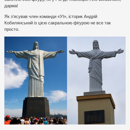
дарма!
Як з’ясував член команди «УІ», історик Андрій
Кобилянський із цією сакральною фігурою не все так
просто.