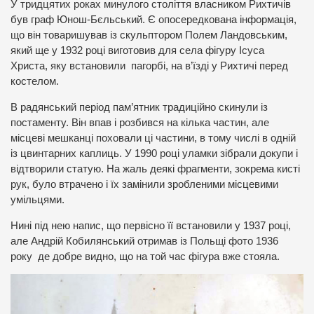
У тридцятих роках минулого століття власником Рихтичів
був граф Юнош-Бєльський. Є опосередкована інформація,
що він товаришував із скульптором Полем Ландовським,
який ще у 1932 році виготовив для села фігуру Ісуса
Христа, яку встановили пагорбі, на в’їзді у Рихтичі перед
костелом.
В радянський період пам’ятник традиційно скинули із
постаменту. Він впав і розбився на кілька частин, але
місцеві мешканці поховали ці частини, в тому числі в одній
із цвинтарних каплиць. У 1990 році уламки зібрали докупи і
відтворили статую. На жаль деякі фрагменти, зокрема кисті
рук, було втрачено і їх замінили зробленими місцевими
умільцями.
Нині під нею напис, що первісно її встановили у 1937 році,
але Андрій Кобилянський отримав із Польщі фото 1936
року де добре видно, що на той час фігура вже стояла.