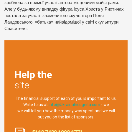
зроблена за прямої участі автора місцевими майстрами.
Але у будь-якому випадку фігура Ісуса Христа у Рихтичах
постала за участі знаменитого скульптора Поля
Ландовського, «батька» найвідомішої у світі скульптури
Спасителя.
Help the
site
The financial support of each of you is important to us.
Write to us at
info@UkrainaIncognita.com
- we
we will tell you how the money was spent and we will
put you on the list of sponsors.