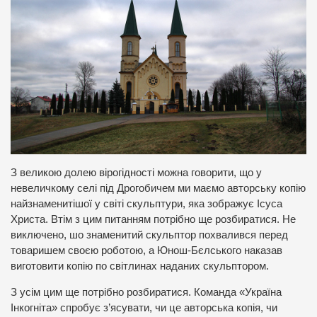
З великою долею вірогідності можна говорити, що у
невеличкому селі під Дрогобичем ми маємо авторську копію
найзнаменитішої у світі скульптури, яка зображує Ісуса
Христа. Втім з цим питанням потрібно ще розбиратися. Не
виключено, шо знаменитий скульптор похвалився перед
товаришем своєю роботою, а Юнош-Бєлського наказав
виготовити копію по світлинах наданих скульптором.
З усім цим ще потрібно розбиратися. Команда «Україна
Інкогніта» спробує з’ясувати, чи це авторська копія, чи