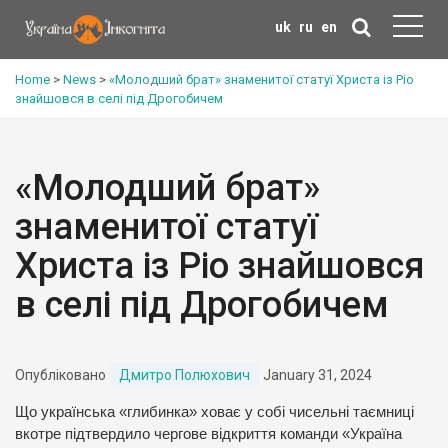
uk
ru
en
Home
>
News
>
«Молодший брат» знаменитої статуї Христа із Ріо
знайшовся в селі під Дрогобичем
«Молодший брат»
знаменитої статуї
Христа із Ріо знайшовся
в селі під Дрогобичем
Опубліковано
Дмитро Полюхович
January 31, 2024
Що українська «глибинка» ховає у собі чисельні таємниці
вкотре підтвердило чергове відкриття команди «Україна