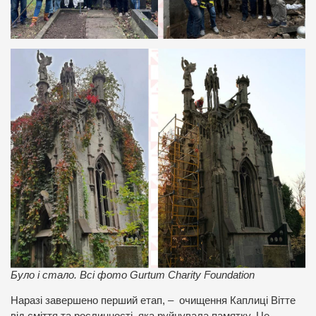
Було і стало. Всі фото Gurtum Charity Foundation
Наразі завершено перший етап, – очищення Каплиці Вітте
від сміття та рослинності, яка руйнувала памятку. Це