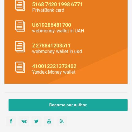
5168 7420 1998 6771
PrivatBank card
U619286481700
webmoney-wallet in UAH
Z278841203511
webmoney wallet in usd
410012321372402
Yandex.Money wallet
Become our author