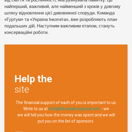
найперший, важливий, але найменший з кроків у довгому
шляху відновлення цієї дивовижної споруди. Команда
«Гуртум» та «Україна Інкогніта», вже розробляють план
подальших дій. Наступним важливим етапом, стануть
консерваційні роботи.
Help the
site
The financial support of each of you is important to us.
Write to us at
info@UkrainaIncognita.com
- we
we will tell you how the money was spent and we will
put you on the list of sponsors.