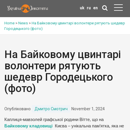
uk
ru
en
Home
>
News
>
На Байковому цвинтарі волонтери рятують шедевр
Городецького (фото)
На Байковому цвинтарі
волонтери рятують
шедевр Городецького
(фото)
Опубліковано
Дмитро Смотрич
November 1, 2024
Каплиця-мавзолей графської родини Вітте, що на
Байковому кладовищі
Києва – унікальна пам’ятка, яка не