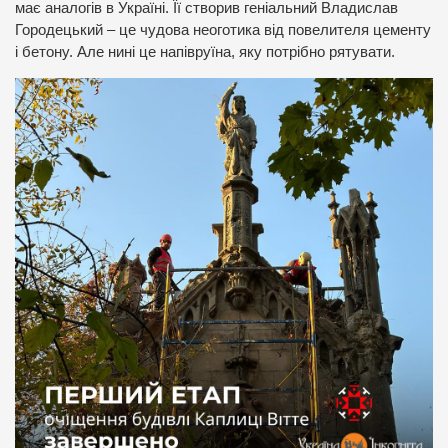
має аналогів в Україні. Її створив геніальний Владислав
Городецький – це чудова неоготика від повелителя цементу
і бетону. Але нині це напівруїна, яку потрібно рятувати.