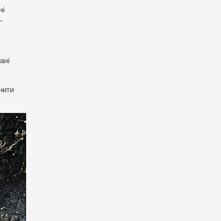
ні
—
ані
нити