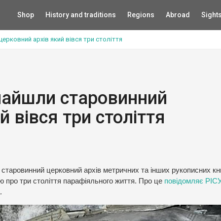
Shop
History and traditions
Regions
Abroad
Sight
ерковний архів який вівся три століття
найшли старовинний
й вівся три століття
 старовинний церковний архів метричних та інших рукописних кни
ю про три століття парафіяльного життя. Про це
повідомляє РІС
.