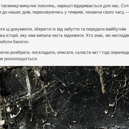
 таємниці минулих поколінь, нарешті відкривається для нас. Сот
 до наших днів, переховуючись у темряві, чекаючи свого часу, 
и ці документи, зберегти їх від забуття та передати майбутнім
а історії, яку нам випала честь відновити. Хто знає, які несподів
роботи багато».
атно розібрати, поскладати, описати, скласти акт і тоді оприлюд
 не розголошується.