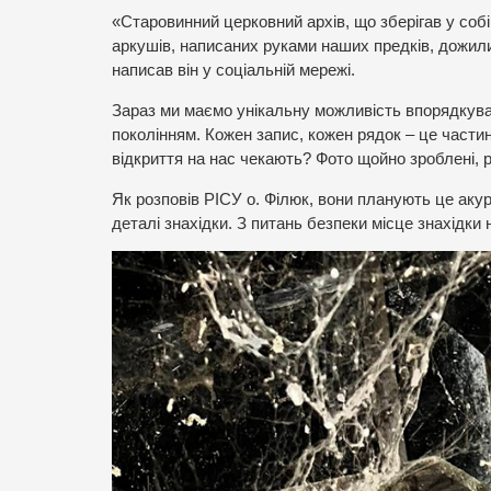
«Старовинний церковний архів, що зберігав у собі
аркушів, написаних руками наших предків, дожили
написав він у соціальній мережі.
Зараз ми маємо унікальну можливість впорядкуват
поколінням. Кожен запис, кожен рядок – це частинк
відкриття на нас чекають? Фото щойно зроблені, 
Як розповів РІСУ о. Філюк, вони планують це акур
деталі знахідки. З питань безпеки місце знахідки