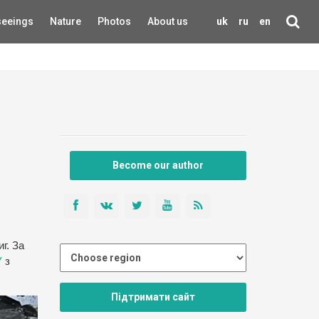
seeings
Nature
Photos
About us
uk
ru
en
Become our author
г. За
У
з
Підтримати сайт