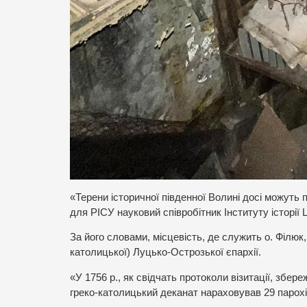
«Терени історичної південної Волині досі можуть 
для РІСУ науковий співробітник Інституту історії
За його словами, місцевість, де служить о. Філюк,
католицької) Луцько-Острозької єпархії.
«У 1756 р., як свідчать протоколи візитації, збе
греко-католицький деканат нараховував 29 парохій