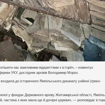
потішити нас важливими відкриттями з історії», – коментує
 Церкви УКУ, дослідник архівів Володимир Мороз.
 входила до історичного Ямпільського деканату унійної (греко-
реженої у фондах Державного архіву Житомирської області, Ямпіл
, частина з яких мала ще й дочірні церкви», — розповідає істори