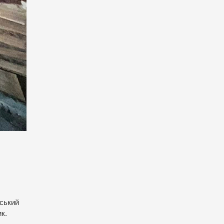
ьський
к.