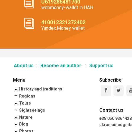
U619286481700
webmoney-wallet in UAH
410012321372402
Yandex.Money wallet
About us
Become an author
Support us
Menu
Subscribe
History and traditions
Regions
Tours
Contact us
Sightseeings
Nature
+38 050 9364428
Blog
ukrainaincogni
Photos