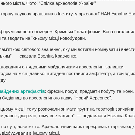
ього міста. Фото: “Спілка археологів України”
таршу наукову працівницю Інституту археології НАН України Ев
у форумі експертної мережі Кримської платформи. Вона наголоси
и та зводять на їхньому місці новобудови.
ам’яткою світового значення, яку ми встигли номінувати і внести
ьким”, — сказала Евеліна Кравченко.
агородили оглядовими майданчиками археологічні залишки,
Згодом на місці давньої цитаделі поставили амфітеатр, а той здій
ду.
знайдених артефактів
: фрески, посуд, предмети побуту та ікони.
я будівництво археологічного парку “Новий Херсонес”.
на цьому місці, тому розпочали знімати ґрунт на території звичайн
м давнє джерело, тому все залило”, — поділилася Евеліна Крав
по суті, нове місто. Археологічний парк перекриває старі знахідк
 відбудували в іншому місці.