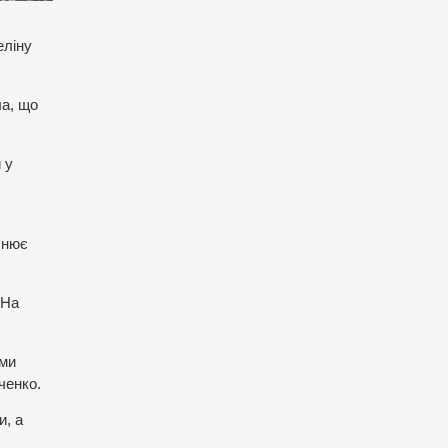
еліну
ла, що
 у
снює
 На
ими
ченко.
и, а