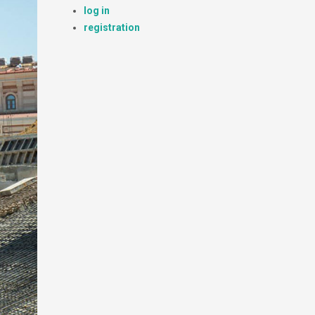
log in
registration