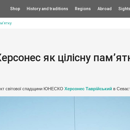
Shop
History and traditions
Regions
Abroad
Sight
ам’ятку
ерсонес як цілісну пам’ят
б’єкт світової спадщини ЮНЕСКО
Херсонес Таврійський
в Севаст