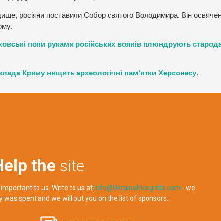
дище, росіяни поставили Собор святого Володимира. Він освяче
ому.
ковські попи руками російських вояків плюндрують старод
влада Криму нищить археологічні пам’ятки Херсонесу
.
Help the
site
 important to us. Write to us at
info@UkrainaIncognita.com
- we
y was spent and we will put you on the list of sponsors.