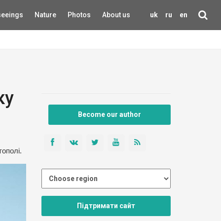
seeings
Nature
Photos
About us
uk
ru
en
ку
Become our author
ополі.
Підтримати сайт