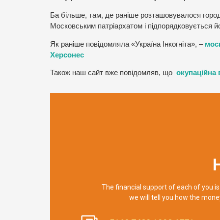
Ба більше, там, де раніше розташовувалося горо
Московським патріархатом і підпорядковується й
Як раніше повідомляла «Україна Інкогніта», –
мос
Херсонес
Також наш сайт вже повідомляв, що
окупаційна 
The financial support of each of you is
we will tell you how the mone