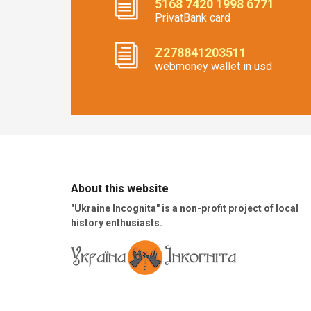
5168 7420 1998 6771
PrivatBank card
Z278841203511
webmoney wallet in usd
About this website
"Ukraine Incognita" is a non-profit project of local
history enthusiasts.