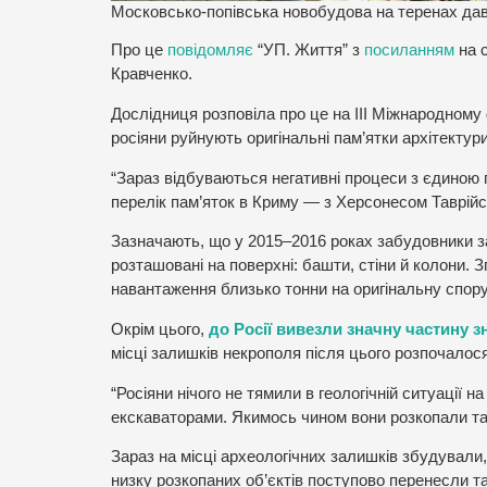
Московсько-попівська новобудова на теренах давн
Про це
повідомляє
“УП. Життя” з
посиланням
на с
Кравченко.
Дослідниця розповіла про це на ІІІ Міжнародном
росіяни руйнують оригінальні пам’ятки архітектур
“Зараз відбуваються негативні процеси з єдиною п
перелік пам’яток в Криму — з Херсонесом Таврійс
Зазначають, що у 2015–2016 роках забудовники з
розташовані на поверхні: башти, стіни й колони. 
навантаження близько тонни на оригінальну спору
Окрім цього,
до Росії вивезли значну частину 
місці залишків некрополя після цього розпочалос
“Росіяни нічого не тямили в геологічній ситуації 
екскаваторами. Якимось чином вони розкопали та
Зараз на місці археологічних залишків збудували, 
низку розкопаних об’єктів поступово перенесли та