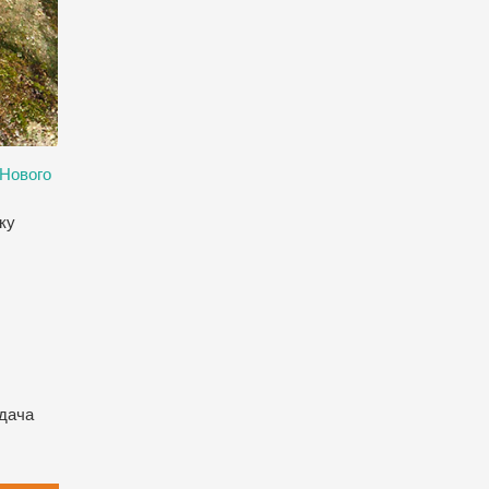
“Нового
ку
едача