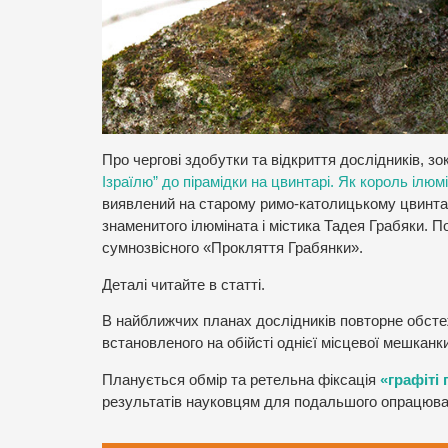
Про чергові здобутки та відкриття дослідників, з
Ізраїлю” до пірамідки на цвинтарі. Як король ілюм
виявлений на старому римо-католицькому цвинтар
знаменитого ілюміната і містика Тадея Грабяки. 
сумнозвісного «Прокляття Грабянки».
Деталі читайте в статті.
В найближчих планах дослідників повторне обстеж
встановленого на обійсті однієї місцевої мешканки
Планується обмір та ретельна фіксація
«графіті
результатів науковцям для подальшого опрацюва