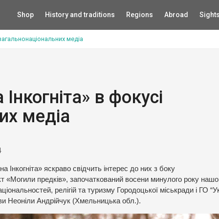
Shop
History and traditions
Regions
Abroad
Sight
 загальнонаціональних медіа
 Інкогніта» в фокусі
их медіа
4
а Інкогніта» яскраво свідчить інтерес до них з боку
ект «Могили предків», започаткований восени минулого року наш
національностей, релігій та туризму Городоцької міськради і ГО “У
ови Неоніли Андрійчук (Хмельницька обл.).