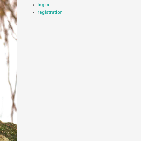
log in
registration