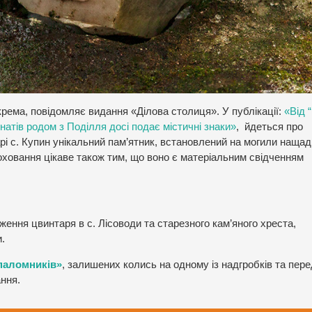
окрема, повідомляє видання «Ділова столиця». У публікації:
«Від 
інатів родом з Поділля досі подає містичні знаки»
, йдеться про
і с. Купин унікальний пам’ятник, встановлений на могили нащад
Поховання цікаве також тим, що воно є матеріальним свідченням
ення цвинтаря в с. Лісоводи та старезного кам’яного хреста,
.
 паломників»
, залишених колись на одному із надгробків та пер
ння.