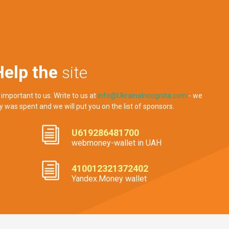
Help the
site
 important to us. Write to us at
info@UkrainaIncognita.com
- we
y was spent and we will put you on the list of sponsors.
U619286481700
webmoney-wallet in UAH
410012321372402
Yandex.Money wallet