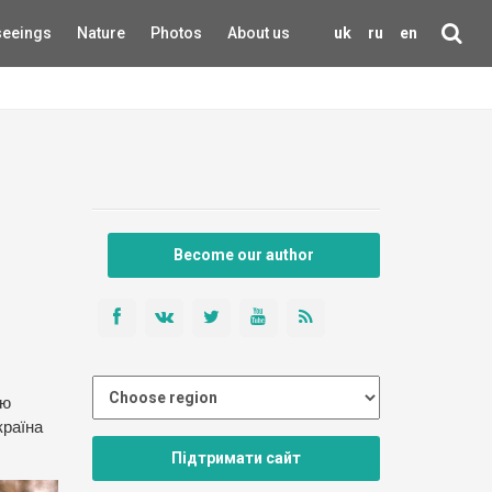
seeings
Nature
Photos
About us
uk
ru
en
Become our author
ою
країна
Підтримати сайт