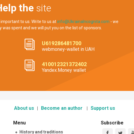
Help the
site
 important to us. Write to us at
info@UkrainaIncognita.com
- we
y was spent and we will put you on the list of sponsors.
U619286481700
webmoney-wallet in UAH
410012321372402
Yandex.Money wallet
About us
Become an author
Support us
Menu
Subscribe
History and traditions