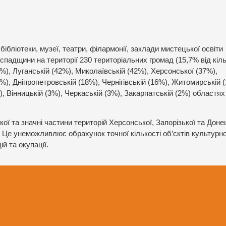
ібліотеки, музеї, театри, філармонії, заклади мистецької освіти
 спадщини на території 230 територіальних громад (15,7% від кіль
1%), Луганській (42%), Миколаївській (42%), Херсонської (37%),
9%), Дніпропетровській (18%), Чернігівській (16%), Житомирській 
, Вінницькій (3%), Черкаській (3%), Закарпатській (2%) областях 
ої та значні частини територій Херсонської, Запорізької та Доне
 Це унеможливлює обрахунок точної кількості об’єктів культурно
й та окупації.