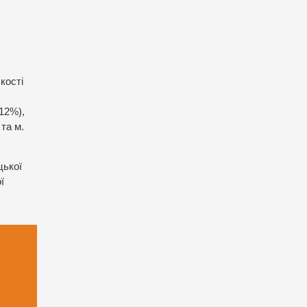
кості
(12%),
та м.
цької
ї