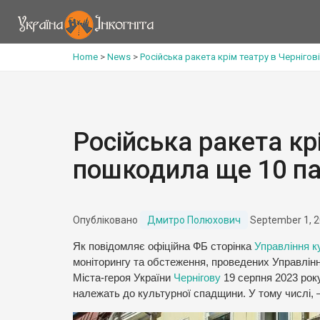
Home
>
News
>
Російська ракета крім театру в Чернігов
Російська ракета крі
пошкодила ще 10 па
Опубліковано
Дмитро Полюхович
September 1, 
Як повідомляє офіційна ФБ сторінка
Управління ку
моніторингу та обстеження, проведених Управлінн
Міста-героя України
Чернігову
19 серпня 2023 року
належать до культурної спадщини. У тому числі, –