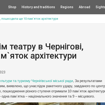
Shop
History and traditions
Regions
Abroad
Sight
і, пошкодила ще 10 пам`яток архітектури
м театру в Чернігові,
м`яток архітектури
2023
льтури та туризму Чернігівської міської ради
, За результатами
ям, виявлено, що унаслідок ракетного удару, завданого по цент
, пошкодження різного ступеня отримали 10 пам`яток архітектур
 одна пам`ятка – національного значення та 9 – місцевого.