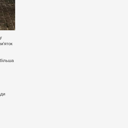
у
ам’яток
 більша
ади