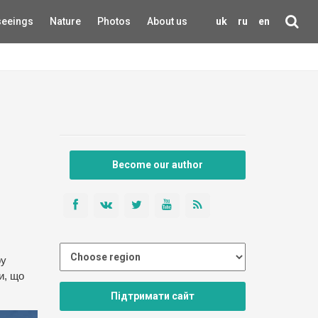
seeings
Nature
Photos
About us
uk
ru
en
Become our author
ру
и, що
Підтримати сайт