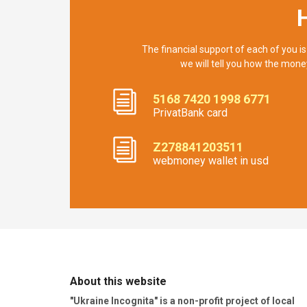
The financial support of each of you is
we will tell you how the mone
5168 7420 1998 6771
PrivatBank card
Z278841203511
webmoney wallet in usd
About this website
"Ukraine Incognita" is a non-profit project of local