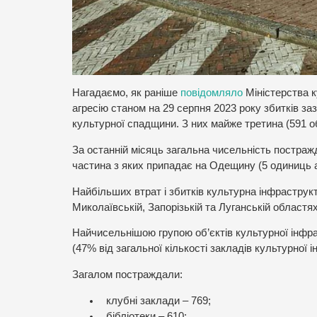
Нагадаємо, як раніше
повідомляло
Міністерства к
агресію станом на 29 серпня 2023 року збитків за
культурної спадщини. З них майже третина (591 об
За останній місяць загальна чисельність постраж
частина з яких припадає на Одещину (5 одиниць 
Найбільших втрат і збитків культурна інфраструкту
Миколаївській, Запорізькій та Луганській областях
Найчисельнішою групою об’єктів культурної інфра
(47% від загальної кількості закладів культурної 
Загалом постраждали:
клубні заклади – 769;
бібліотеки – 610;