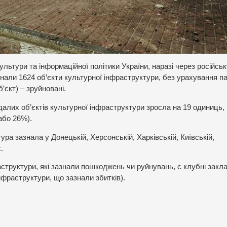
ультури та інформаційної політики України, наразі через російськ
знали 1624 об’єкти культурної інфраструктури, без урахування п
’єкт) – зруйновані.
далих об’єктів культурної інфраструктури зросла на 19 одиниць,
або 26%).
ра зазнала у Донецькій, Херсонській, Харківській, Київській,
.
структури, які зазнали пошкоджень чи руйнувань, є клубні закл
інфраструктури, що зазнали збитків).