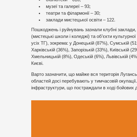
музеї та галереї – 93;
театри та філармонії – 30;
заклади мистецької освіти – 122.
Пошкоджень і руйнувань зазнали клубні заклади, б
(мистецькі школи і коледжі) та об’єкти культурної
усіх ТГ), зокрема: у Донецькій (87%), Сумській (5
Харківській (36%), Запорізькій (33%), Київській (2
Хмельницькій (8%), Одеській (6%), Львівській (4%)
Києві.
Варто зазначити, що майже вся територія Луганськ
областей досі перебувають у тимчасовій окупації.
інфраструктури, що постраждали в ході бойових ді