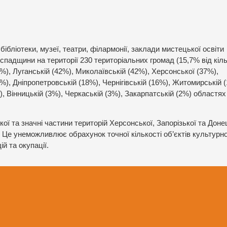
ібліотеки, музеї, театри, філармонії, заклади мистецької освіти
 спадщини на території 230 територіальних громад (15,7% від кіль
1%), Луганській (42%), Миколаївській (42%), Херсонської (37%),
9%), Дніпропетровській (18%), Чернігівській (16%), Житомирській 
, Вінницькій (3%), Черкаській (3%), Закарпатській (2%) областях 
ої та значні частини територій Херсонської, Запорізької та Доне
 Це унеможливлює обрахунок точної кількості об’єктів культурно
й та окупації.