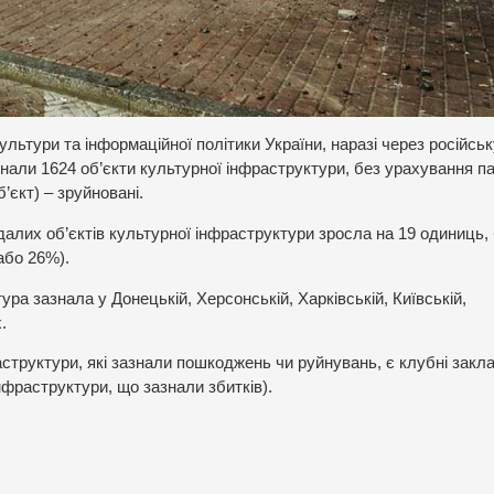
ультури та інформаційної політики України, наразі через російськ
знали 1624 об’єкти культурної інфраструктури, без урахування п
’єкт) – зруйновані.
далих об’єктів культурної інфраструктури зросла на 19 одиниць,
або 26%).
ра зазнала у Донецькій, Херсонській, Харківській, Київській,
.
структури, які зазнали пошкоджень чи руйнувань, є клубні закл
інфраструктури, що зазнали збитків).