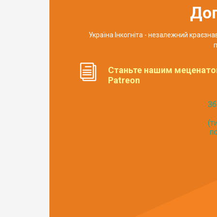
До
Україна Інкогніта - незалежний краєзн
п
Станьте нашим меценато
Patreon
Зб
(т
по