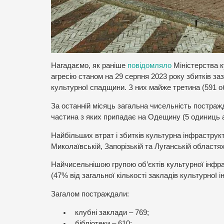
Нагадаємо, як раніше
повідомляло
Міністерства к
агресію станом на 29 серпня 2023 року збитків за
культурної спадщини. З них майже третина (591 об
За останній місяць загальна чисельність постраж
частина з яких припадає на Одещину (5 одиниць 
Найбільших втрат і збитків культурна інфраструкту
Миколаївській, Запорізькій та Луганській областях
Найчисельнішою групою об’єктів культурної інфра
(47% від загальної кількості закладів культурної 
Загалом постраждали:
клубні заклади – 769;
бібліотеки – 610;