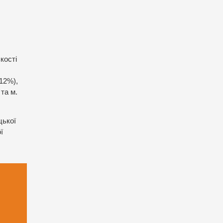
кості
(12%),
та м.
цької
ї