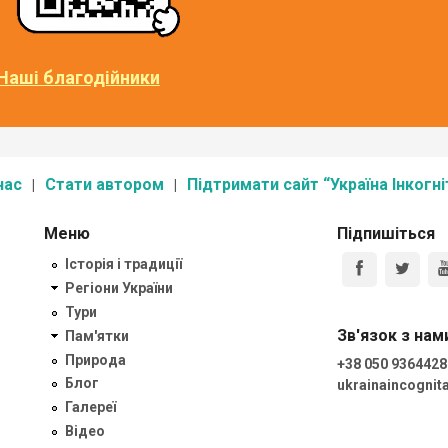
Наші благодійники
нас
Стати автором
Підтримати сайт “Україна Інкогні
Меню
Підпишіться
Історія і традиції
Регіони України
Тури
Зв'язок з нам
Пам'ятки
Природа
+38 050 9364428
Блог
ukrainaincogni
Галереї
Відео