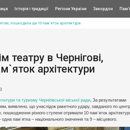
ниця
Історія і традиції
Регіони України
Закордон
Пам'
нігові, пошкодила ще 10 пам`яток архітектури
м театру в Чернігові,
м`яток архітектури
3
льтури та туризму Чернігівської міської ради
, За результатами
ям, виявлено, що унаслідок ракетного удару, завданого по цент
, пошкодження різного ступеня отримали 10 пам`яток архітектур
 одна пам`ятка – національного значення та 9 – місцевого.