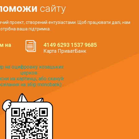
поможи
сайту
авчий проект, створений ентузіастами. Щоб працювати далі, нам
отрібна ваша підтримка.
м на
4149 6293 1537 9685
Карта ПриватБанк
ір на оцифровку козацьких
церков
исни на картинці, або скануй
силання на збір monobank):