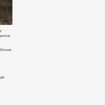
у
ам’яток
 більша
ади