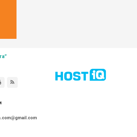
та”
и
ta.com@gmail.com