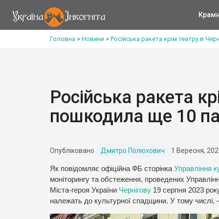
Крам
Головна
>
Новини
>
Російська ракета крім театру в Чер
Російська ракета крі
пошкодила ще 10 па
Опубліковано
Дмитро Полюхович
1 Вересня, 202
Як повідомляє офіційна ФБ сторінка
Управління ку
моніторингу та обстеження, проведених Управлінн
Міста-героя України
Чернігову
19 серпня 2023 року
належать до культурної спадщини. У тому числі, –