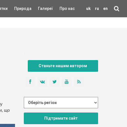
ятки
Природа
Галереї
Про нас
uk
ru
en
Станьте нашим автором
ру
и, що
Підтримати сайт