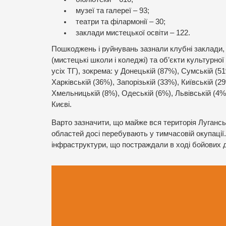
музеї та галереї – 93;
театри та філармонії – 30;
заклади мистецької освіти – 122.
Пошкоджень і руйнувань зазнали клубні заклади, б
(мистецькі школи і коледжі) та об’єкти культурної
усіх ТГ), зокрема: у Донецькій (87%), Сумській (5
Харківській (36%), Запорізькій (33%), Київській (2
Хмельницькій (8%), Одеській (6%), Львівській (4%)
Києві.
Варто зазначити, що майже вся територія Луганськ
областей досі перебувають у тимчасовій окупації.
інфраструктури, що постраждали в ході бойових ді