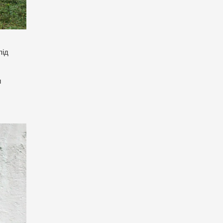
під
и