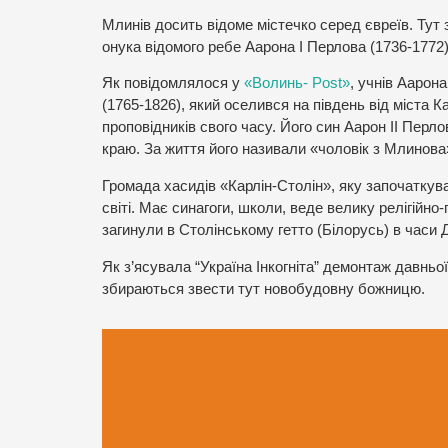
Млинів досить відоме містечко серед євреїв. Тут
онука відомого ребе Аарона І Перлова (1736-1772)
Як повідомлялося у
«Волинь- Рost»
, учнів Аарон
(1765-1826), який оселився на південь від міста К
проповідників свого часу. Його син Аарон ІІ Пер
краю. За життя його називали «чоловік з Млинова
Громада хасидів «Карлін-Столін», яку започатку
світі. Має синагоги, школи, веде велику релігійн
загинули в Столінському гетто (Білорусь) в часи Др
Як з’ясувала “Україна Інкогніта” демонтаж давньої
збираються звести тут новобудовну божницю.