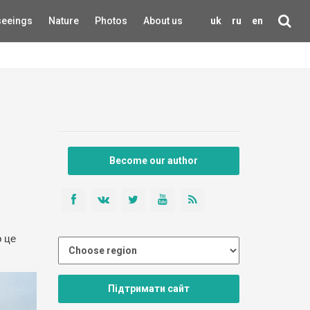
seeings
Nature
Photos
About us
uk
ru
en
Become our author
о це
Підтримати сайт