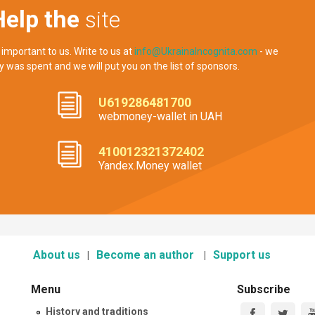
Help the
site
 important to us. Write to us at
info@UkrainaIncognita.com
- we
y was spent and we will put you on the list of sponsors.
U619286481700
webmoney-wallet in UAH
410012321372402
Yandex.Money wallet
About us
Become an author
Support us
Menu
Subscribe
History and traditions