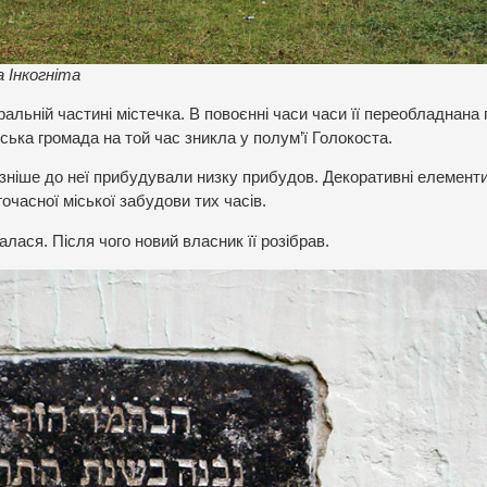
а Інкогніта
альній частині містечка. В повоєнні часи часи її переобладнана 
ська громада на той час зникла у полум’ї Голокоста.
ізніше до неї прибудували низку прибудов. Декоративні елемент
гочасної міської забудови тих часів.
лася. Після чого новий власник її розібрав.