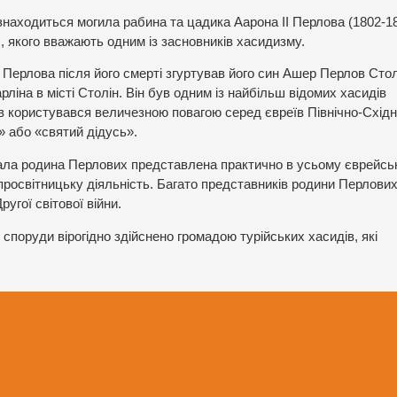
 знаходиться могила рабина та цадика Аарона ІІ Перлова (1802-18
, якого вважають одним із засновників хасидизму.
а Перлова після його смерті згуртував його син Ашер Перлов Сто
арліна в місті Столін. Він був одним із найбільш відомих хасидів
лов користувався величезною повагою серед євреїв Північно-Східн
» або «святий дідусь».
вала родина Перлових представлена практично в усьому єврейс
о-просвітницьку діяльність. Багато представників родини Перлови
угої світової війни.
 споруди вірогідно здійснено громадою турійських хасидів, які