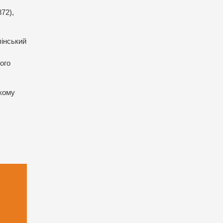
72),
лінський
ого
ькому
х