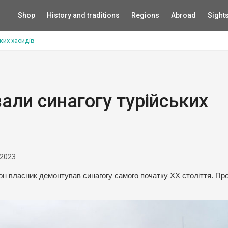
Shop
History and traditions
Regions
Abroad
Sight
ких хасидів
али синагогу турійських
 2023
н власник демонтував синагогу самого початку XX століття. Пр