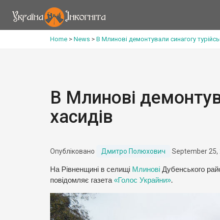
Home
>
News
>
В Млинові демонтували синагогу турійсь
В Млинові демонтув
хасидів
Опубліковано
Дмитро Полюхович
September 25,
На Рівненщині в селищі
Млинові
Дубенського райо
повідомляє газета
«Голос Украйни»
.