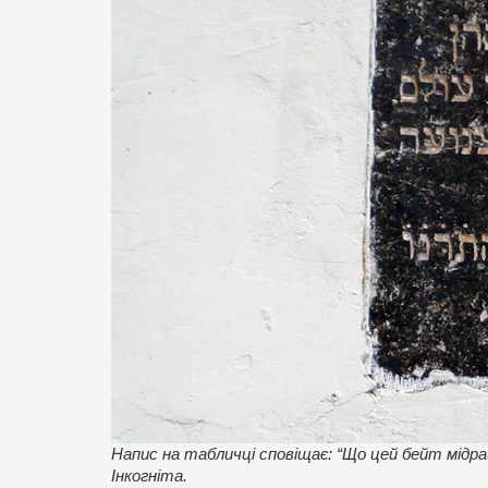
Напис на табличці сповіщає: “Що цей бейт мідр
Інкогніта.