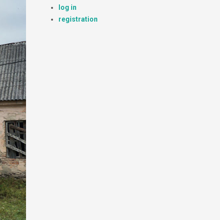
log in
registration