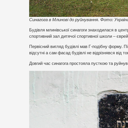
Синагога в Млинові до руйнування. Фото: Україн
Будівля млинівської синагоги знаходилася в центр
спортивний зал дитячої спортивної школи – єврей
Первісний вигляд будівлі мав Г-подібну форму. П
відсутні а сам фасад будівлі не відрізнявся від то
Довгий час синагога простояла пусткою та руйнува