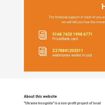
The financial support of each of you is
we will tell you how the mone
5168 7420 1998 6771
PrivatBank card
Z278841203511
webmoney wallet in usd
About this website
"Ukraine Incognita" is a non-profit project of local