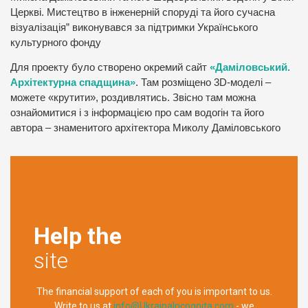
Церкві. Мистецтво в інженерній споруді та його сучасна
візуалізація” виконувався за підтримки Українського
культурного фонду
Для проекту було створено окремий сайт
«Даміловський.
Архітектурна спадщина»
. Там розміщено 3D-моделі –
можете «крутити», роздивлятись. Звісно там можна
ознайомитися і з інформацією про сам водогін та його
автора – знаменитого архітектора Миколу Даміловського
Help the
site
The financial support of each of you is important to us.
Write to us at
info@UkrainaIncognita.com
- we