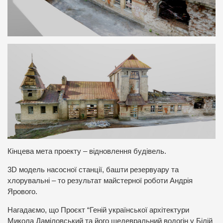
Кінцева мета проекту – відновлення будівель.
3D модель насосної станції, башти резервуару та
хлорувальні – то результат майстерної роботи Андрія
Ярового.
Нагадаємо, що Проєкт “Геній української архітектури
Микола Даміловський та його шедевральний водогін у Білій