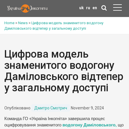
uk
ru
en
Home
>
News
>
Цифрова модель знаменитого водогону
Даміловського відтепер у загальному доступі
Цифрова модель
знаменитого водогону
Даміловського відтепер
у загальному доступі
Опубліковано
Дмитро Смотрич
November 9, 2024
Команда ГО «Україна Інкогніта» завершила процес
оцифровування знаменитого
водогону Даміловського,
що