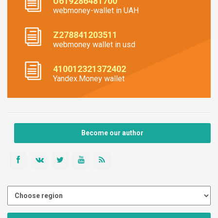
U619286481700
webmoney-wallet in UAH
Z278841203511
webmoney wallet in usd
410012321372402
Yandex.Money wallet
Become our author