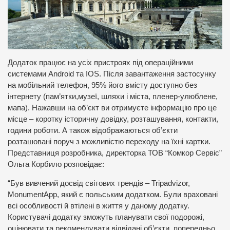
Додаток працює на усіх пристроях під операційними
системами Android та IOS. Після завантаження застосунку
на мобільний телефон, 95% його вмісту доступно без
інтернету (пам’ятки,музеї, шляхи і міста, пленер-улюблене,
мапа). Нажавши на об’єкт ви отримуєте інформацію про це
місце – коротку історичну довідку, розташування, контакти,
години роботи. А також відображаються об’єкти
розташовані поруч з можливістю переходу на їхні картки.
Представниця розробника, директорка ТОВ “Комкор Сервіс”
Ольга Корбило розповідає:
“Був вивчений досвід світових трендів – Tripadvizor,
MonumentApp, який є польським додатком. Були враховані
всі особливості й втілені в життя у даному додатку.
Користувачі додатку зможуть планувати свої подорожі,
оцінювати та рекомендувати відвідані об’єкти, попередньо