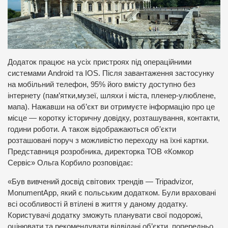
Додаток працює на усіх пристроях під операційними
системами Android та IOS. Після завантаження застосунку
на мобільний телефон, 95% його вмісту доступно без
інтернету (пам’ятки,музеї, шляхи і міста, пленер-улюблене,
мапа). Нажавши на об’єкт ви отримуєте інформацію про це
місце — коротку історичну довідку, розташування, контакти,
години роботи. А також відображаються об’єкти
розташовані поруч з можливістю переходу на їхні картки.
Представниця розробника, директорка ТОВ «Комкор
Сервіс» Ольга Корбило розповідає:
«Був вивчений досвід світових трендів — Tripadvizor,
MonumentApp, який є польським додатком. Були враховані
всі особливості й втілені в життя у даному додатку.
Користувачі додатку зможуть планувати свої подорожі,
оцінювати та рекомендувати відвідані об’єкти, попередньо