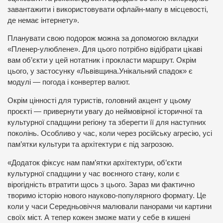
завантажити і використовувати офлайн-мапу в місцевості,
де немає інтернету».
Планувати свою подорож можна за допомогою вкладки
«Пленер-улюблене». Для цього потрібно відібрати цікаві
вам об’єкти у цей нотатник і прокласти маршрут. Окрім
цього, у застосунку «Львівщина.Унікальний спадок» є
модулі — погода і конвертер валют.
Окрім цінності для туристів, головний акцент у цьому
проєкті — привернути увагу до неймовірної історичної та
культурної спадщини регіону та зберегти її для наступних
поколінь. Особливо у час, коли через російську агресію, усі
пам’ятки культури та архітектури є під загрозою.
«Додаток фіксує нам пам’ятки архітектури, об’єкти
культурної спадщини у час воєнного стану, коли є
вірогідність втратити щось з цього. Зараз ми фактично
творимо історію нового науково-популярного формату. Це
коли у часи Середньовіччя малювали панорами чи картини
своїх міст. А тепер кожен зможе мати у себе в кишені