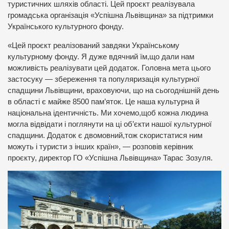
туристичних шляхів області. Цей проєкт реалізувала
громадська організація «Успішна Львівщина» за підтримки
Українського культурного фонду.
«Цей проєкт реалізований завдяки Українському
культурному фонду. Я дуже вдячний їм,що дали нам
можливість реалізувати цей додаток. Головна мета цього
застосуку — збереження та популяризація культурної
спадщини Львівщини, враховуючи, що на сьогоднішній день
в області є майже 8500 пам’яток. Це наша культурна й
національна ідентичність. Ми хочемо,щоб кожна людина
могла відвідати і поглянути на ці об’єкти нашої культурної
спадщини. Додаток є двомовний,тож скористатися ним
можуть і туристи з інших країн», — розповів керівник
проєкту, директор ГО «Успішна Львівщина» Тарас Зозуля.