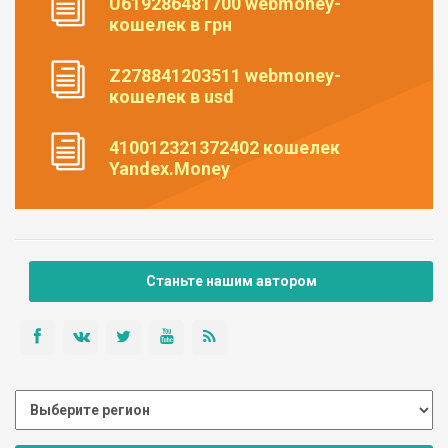
U619286481700 webmoney-
кошелек в грн
Z278841203511 webmoney-
кошелек в usd
410012321372402 кошелек
Yandex.Money
Станьте нашим автором