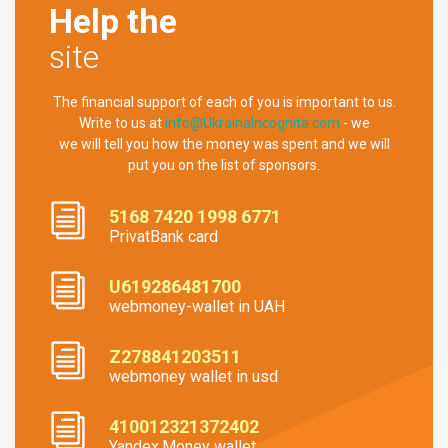
Help the
site
The financial support of each of you is important to us.
Write to us at
info@UkrainaIncognita.com
- we
we will tell you how the money was spent and we will
put you on the list of sponsors.
5168 7420 1998 6771
PrivatBank card
U619286481700
webmoney-wallet in UAH
Z278841203511
webmoney wallet in usd
410012321372402
Yandex.Money wallet