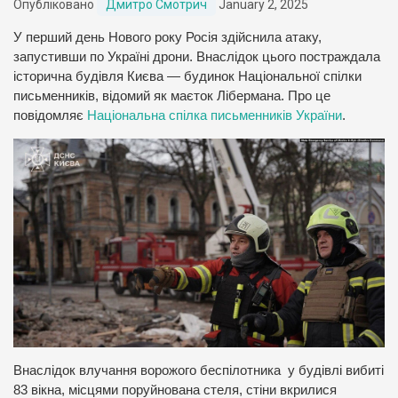
Опубліковано
Дмитро Смотрич
January 2, 2025
У перший день Нового року Росія здійснила атаку,
запустивши по Україні дрони. Внаслідок цього постраждала
історична будівля Києва — будинок Національної спілки
письменників, відомий як маєток Лібермана. Про це
повідомляє
Національна спілка письменників України
.
Внаслідок влучання ворожого беспілотника у будівлі вибиті
83 вікна, місцями поруйнована стеля, стіни вкрилися