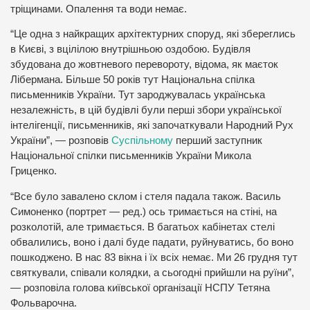
тріщинами. Опалення та води немає.
“Це одна з найкращих архітектурних споруд, які збереглись
в Києві, з вцілілою внутрішньою оздобою. Будівля
збудована до жовтневого перевороту, відома, як маєток
Лібермана. Більше 50 років тут Національна спілка
письменників України. Тут зароджувалась українська
незалежність, в цій будівлі були перші збори української
інтелігенції, письменників, які започаткували Народний Рух
України”, — розповів
Суспільному
перший заступник
Національної спілки письменників України Микола
Гриценко.
“Все було завалено склом і стеля падала також. Василь
Симоненко (портрет — ред.) ось тримається на стіні, на
розколотій, але тримається. В багатьох кабінетах стелі
обвалились, воно і далі буде падати, руйнуватись, бо воно
пошкоджено. В нас 83 вікна і їх всіх немає. Ми 26 грудня тут
святкували, співали колядки, а сьогодні прийшли на руїни”,
— розповіла голова київської організації НСПУ Тетяна
Фольварочна.