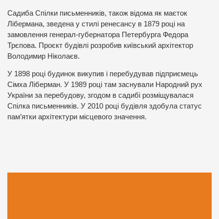
Садиба Спілки письменників, також відома як маєток
Лібермана, зведена у стилі ренесансу в 1879 році на
замовлення генерал-губернатора Петербурга Федора
Трєпова. Проєкт будівлі розробив київський архітектор
Володимир Ніколаєв.
У 1898 році будинок викупив і перебудував підприємець
Сімха Ліберман. У 1989 році там заснували Народний рух
України за перебудову, згодом в садибі розміщувалася
Спілка письменників. У 2010 році будівля здобула статус
пам’ятки архітектури місцевого значення.