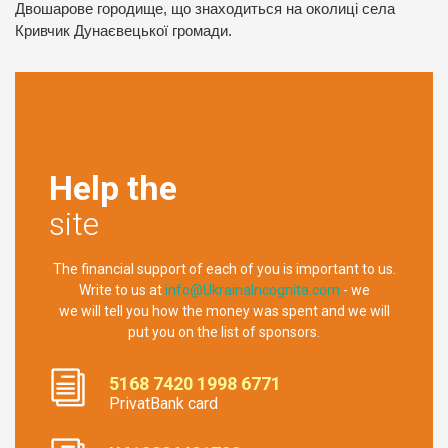
Двошарове городище, що знаходиться на околиці села
Кривчик Дунаєвецької громади.
Help the
site
The financial support of each of you is important to us.
Write to us at
info@UkrainaIncognita.com
- we
we will tell you how the money was spent and we will
put you on the list of sponsors.
5168 7420 1998 6771
PrivatBank card