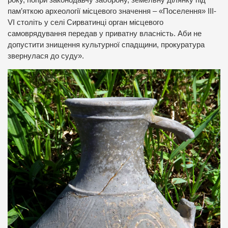
року, попри законодавчу заборону, земельну ділянку під
пам’яткою археології місцевого значення – «Поселення» ІІІ-
VІ століть у селі Сирватинці орган місцевого
самоврядування передав у приватну власність. Аби не
допустити знищення культурної спадщини, прокуратура
звернулася до суду».