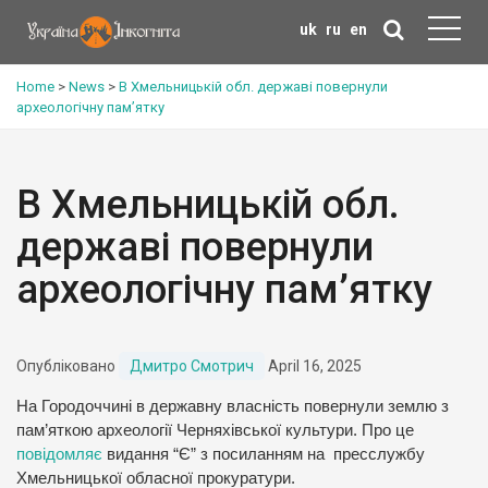
uk
ru
en
Home
>
News
>
В Хмельницькій обл. державі повернули
археологічну пам’ятку
В Хмельницькій обл.
державі повернули
археологічну пам’ятку
Опубліковано
Дмитро Смотрич
April 16, 2025
На Городоччині в державну власність повернули землю з
пам’яткою археології Черняхівської культури. Про це
повідомляє
видання “Є” з посиланням на пресслужбу
Хмельницької обласної прокуратури.