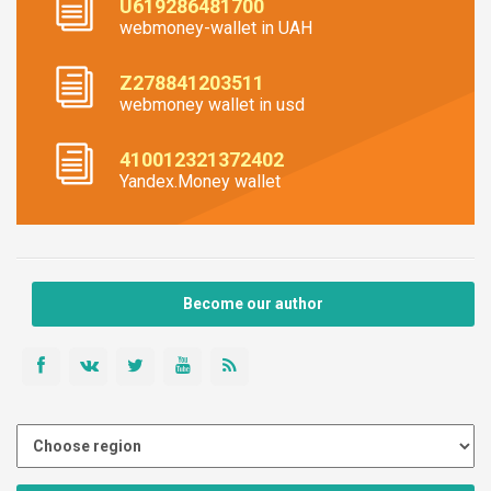
U619286481700
webmoney-wallet in UAH
Z278841203511
webmoney wallet in usd
410012321372402
Yandex.Money wallet
Become our author