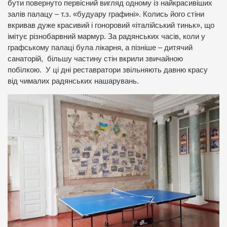
бути повернуто первісний вигляд одному із найкрасивіших
залів палацу – т.з. «будуару графині». Колись його стіни
вкривав дуже красивий і гоноровий «італійський тиньк», що
імітує різнобарвний мармур. За радянських часів, коли у
графському палаці була лікарня, а пізніше – дитячий
санаторій, більшу частину стін вкрили звичайною
побілкою. У ці дні реставратори звільняють давню красу
від чималих радянських нашарувань.