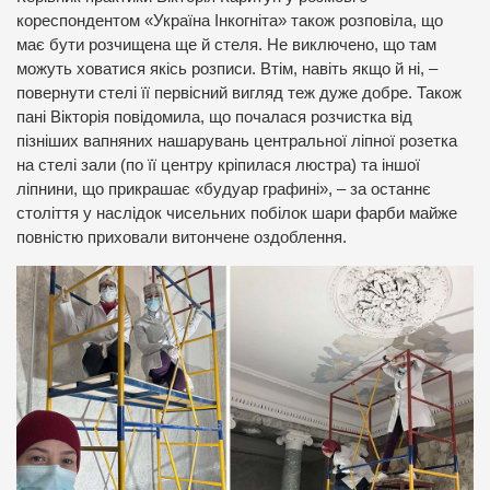
кореспондентом «Україна Інкогніта» також розповіла, що
має бути розчищена ще й стеля. Не виключено, що там
можуть ховатися якісь розписи. Втім, навіть якщо й ні, –
повернути стелі її первісний вигляд теж дуже добре. Також
пані Вікторія повідомила, що почалася розчистка від
пізніших вапняних нашарувань центральної ліпної розетка
на стелі зали (по її центру кріпилася люстра) та іншої
ліпнини, що прикрашає «будуар графині», – за останнє
століття у наслідок чисельних побілок шари фарби майже
повністю приховали витончене оздоблення.