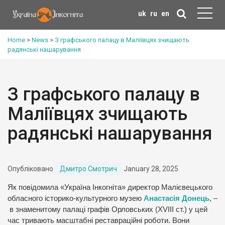
uk
ru
en
Home
>
News
>
З графського палацу в Маліївцях зчищають
радянські нашарування
З графського палацу в
Маліївцях зчищають
радянські нашарування
Опубліковано
Дмитро Смотрич
January 28, 2025
Як повідомила «Україна Інкогніта» директор Малієвецького
обласного історико-культурного музею
Анастасія Донець
, –
в знаменитому палаці графів Орловських (XVIII ст.) у цей
час тривають масштабні реставраційні роботи. Вони