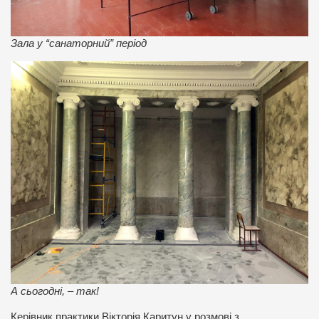
Зала у “санаторний” період
А сьогодні, – так!
Керівник практики Вікторія Каритун у розмові з