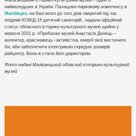
Малієвецький Історико-культурний музей – один із
наймолодших в Україні. Палацово-парковому комплексу в
Маліївцях
, на базі якого до того діяв закритий під час
епідемії КОВІД-19 дитячий санаторій, надали офіційний
статус обласного історико-культурного музею щойно у
вересні 2021 р. «Пробила» музей Анастасія Донець –
волонтер, краєзнавець і активістка, енергії якої вистачило
би, аби забезпечити електрикою середніх розмірів
райцентр. Вона ж стала його директором.
Фото надані Малієвецький обласний історико-культурний
музей