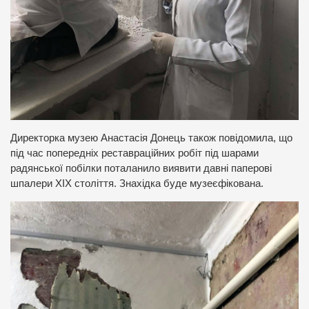
Директорка музею Анастасія Донець також повідомила, що
під час попередніх реставраційних робіт під шарами
радянської побілки поталанило виявити давні паперові
шпалери ХІХ століття. Знахідка буде музеєфікована.