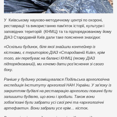
У Київському науково-методичному центрі по охороні,
реставрації та використанню пам’яток історії, культури і
заповідних територій (КНМЦ) та та підпорядкованому йому
ДІАЗ Стародавній Київ дали таке пояснення знахідки:
«Оскільки будинок, біля якої знайшли контейнер із
кістками, є територією ДІАЗ «Стародавній Київ», крім
того, він перебуває на балансі КНМЦ (якому ДІАЗ
підпорядкований), ми хочемо дати роз’яснення зі свого
боку.
Раніше у будинку розміщувалася Подільська археологічна
експедиція Інституту археології НАН України. У зв’язку із
закриттям будівлі на реставрацію археологи повинні були
залишити будівлю, що вони і зробили. Також вони
зобов’язані були забрати усі свої речі та «археологічні
артефакти». Вони забрали усе крім… кісток.