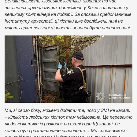
Велика кількість людських кістяків, зібраних під час
численних археологічних досліджень у Києві залишилася у
великому контейнері на подвір’ї. За словами представників
Інституту археології, ці кістки вже досліджені, нині не
мають археологічної цінності і повинні бути перепоховані.
Ми, зі свого боку, можемо додати те, чого у ЗМІ не казали
– кількість людських кісток там неймовірна. Це переважно
людські кістяки із розкопок на схилі гори Щекавиці, де
колись було розташоване кладовище… Ми сподіваємося,