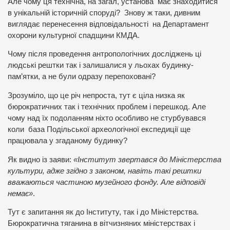
Але чому ця технічна, на загал, установа має знаходитися
в унікальній історичній споруді? Знову ж таки, дивним
виглядає перенесення відповідальності на Департамент
охорони культурної спадщини КМДА.
Чому після проведення антропологічних досліджень ці
людські рештки так і залишалися у льохах будинку-
пам’ятки, а не були одразу перепоховані?
Зрозуміло, що це річ непроста, тут є ціла низка як
бюрократичних так і технічних проблем і перешкод. Але
чому над їх подоланням ніхто особливо не стурбувався
коли база Подільської археологічної експедиції ще
працювала у згаданому будинку?
Як видно із заяви:
«Інститут звертався до Міністерства
культури, адже згідно з законом, навіть такі рештки
вважаються частиною музейного фонду. Але відповіді
немає»
.
Тут є запитання як до Інституту, так і до Міністерства.
Бюрократична тяганина в вітчизняних міністерствах і