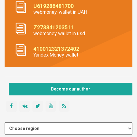
U619286481700
webmoney-wallet in UAH
Z278841203511
webmoney wallet in usd
410012321372402
Yandex.Money wallet
Become our author