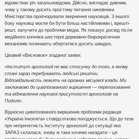
відомствах річ загальновідома. Дійсно, виглядає дивним,
чому у такому досить простому питання чиновники
Міністерства проігнорували звернення науковців. З іншого
боку науковці могли би бути більш настійливими і, врешті-
решт, залучити до проблеми медіа. Як показує досвід після
медійного копняка шестерні державно-бюрократичних
механізмів починають обертатися досить швидко.
Цікавий «Висновок» згаданої заяви:
«Інститут археології не має стосунку до того, в якому
стані зараз перебувають людські рештки.
Відповідальність лежить на органах місцевої влади. Ми
закликаємо до цивілізованого вирішення — перепоховання
та відновлення наукової присутності археологів на
Подолі».
Відносно цивілізованого вирішення проблеми редакція
«Україна Інкогніта» стовідсотково погоджується. Що до тези
про непричетність Інституту археології до ситуації яка
ЗАРАЗ склалася, знову ж таки хочемо нагадати – ця