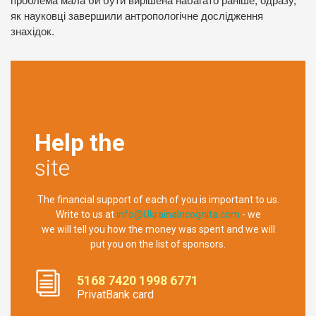
проблема мала би бути вирішена набагато раніше, одразу,
як науковці завершили антропологічне дослідження
знахідок.
Help the
site
The financial support of each of you is important to us.
Write to us at
info@UkrainaIncognita.com
- we
we will tell you how the money was spent and we will
put you on the list of sponsors.
5168 7420 1998 6771
PrivatBank card