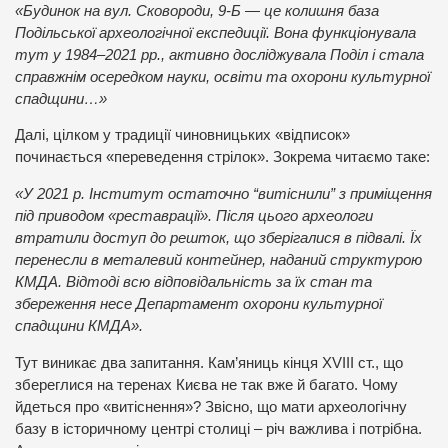
«Будинок на вул. Сковороди, 9-Б — це колишня база
Подільської археологічної експедиції. Вона функціонувала
тут у 1984–2021 рр., активно досліджувала Поділ і стала
справжнім осередком науки, освіти та охорони культурної
спадщини…»
Далі, цілком у традиції чиновницьких «відписок»
починається «переведення стрілок». Зокрема читаємо таке:
«У 2021 р. Інститут остаточно “витіснили” з приміщення
під приводом «реставрації». Після цього археологи
втратили доступ до решток, що зберігалися в підвалі. Їх
перенесли в металевий контейнер, наданий структурою
КМДА. Відтоді всю відповідальність за їх стан та
збереження несе Департамент охорони культурної
спадщини КМДА».
Тут виникає два запитання. Кам’яниць кінця XVIІI ст., що
збереглися на теренах Києва не так вже й багато. Чому
йдеться про «витіснення»? Звісно, що мати археологічну
базу в історичному центрі столиці – річ важлива і потрібна.