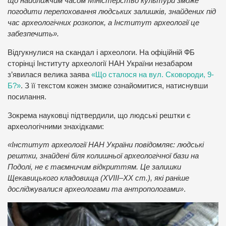
що найближчим часом Міністерство культури зможе
погодити перепоховання людських залишків, знайдених під
час археологічних розкопок, а Інститут археології це
забезпечить».
Відгукнулися на скандал і археологи. На офіційній ФБ
сторінці Інституту археології НАН України незабаром
з’явилася велика заява
«Що сталося на вул. Сковороди, 9-
Б?»
. З її текстом кожен зможе ознайомитися, натиснувши
посилання.
Зокрема науковці підтвердили, що людські рештки є
археологічними знахідками:
«Інститут археології НАН України повідомляє: людські
рештки, знайдені біля колишньої археологічної бази на
Подолі, не є таємничим відкриттям. Це залишки
Щекавицького кладовища (XVIII–ХХ ст.), які раніше
досліджувалися археологами та антропологами»
.