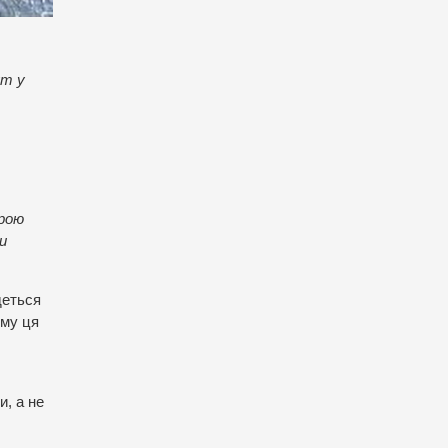
ут у
урою
и
деться
ому ця
и, а не