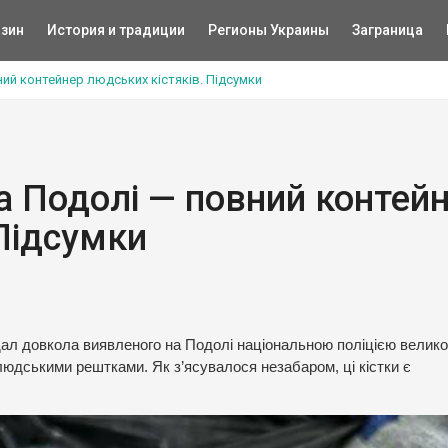
зин
История и традиции
Регионы Украины
Заграница
ий контейнер людських кістяків. Підсумки
а Подолі — повний контей
 Підсумки
ал довкола виявленого на Подолі національною поліцією велико
 людськими рештками. Як з’ясувалося незабаром, ці кістки є