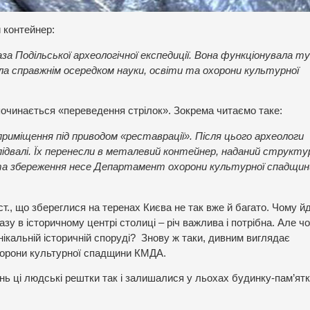
 контейнер:
за Подільської археологічної експедиції. Вона функціонувала т
ала справжнім осередком науки, освіти та охорони культурної
 починається «переведення стрілок». Зокрема читаємо таке:
риміщення під приводом «реставрації». Після цього археологи
ідвалі. Їх перенесли в металевий контейнер, наданий структ
н та збереження несе Департамент охорони культурної спадщин
 ст., що збереглися на теренах Києва не так вже й багато. Чому й
зу в історичному центрі столиці – річ важлива і потрібна. Але ч
нікальній історичній споруді? Знову ж таки, дивним виглядає
хорони культурної спадщини КМДА.
ь ці людські рештки так і залишалися у льохах будинку-пам’ятк