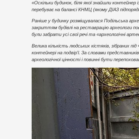
«Оскільки будинок, біля якої знайшли контейнер і
перебуває на балансі КНМЦ (якому ДІАЗ підпорядк
Раніше у будинку розміщувалася Подільська архео
закриттям будівлі на реставрацію археологи пови
були забрати усі свої речі та «археологічні арт
Велика кількість людських кістяків, зібраних пі
контейнері на подвір’ї. За словами представників
археологічної цінності і повинні бути перепохован