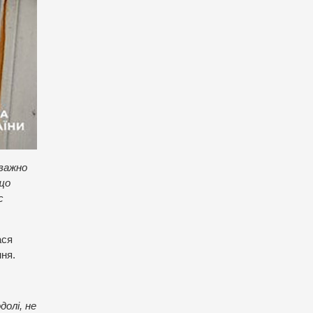
еважно
 що
с
ася
ння.
долі, не