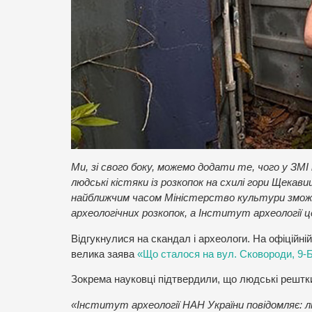
Ми, зі свого боку, можемо додати те, чого у ЗМІ
людські кістяки із розкопок на схилі гори Щека
найближчим часом Міністерство культури зможе 
археологічних розкопок, а Інститут археології 
Відгукнулися на скандал і археологи. На офіційні
велика заява
«Що сталося на вул. Сковороди, 9-
Зокрема науковці підтвердили, що людські рештки
«Інститут археології НАН України повідомляє: лю