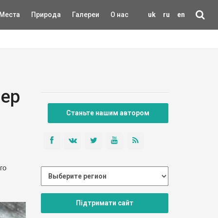
Места
Природа
Галереи
О нас
uk
ru
en
нер
Станьте нашим автором
го
Підтримати сайт