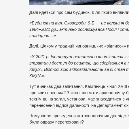
Далі йдеться про сам будинок, біля якого виявили
«Будинок на вул. Сковороди, 9-Б — це колишня ба
1984–2021 рр., активно досліджувала Поділ і ст
спадщини…»
Далі, цілком у традиції чиновницьких «відписок»
«У 2021 р. Інститут остаточно «витіснили» з п
втратили доступ до решток, що зберігалися в п
КМДА. Відтоді всю відповідальність за їх ста
КМДА».
Тут виникає два запитання. Кам’яниць кінця XVIІI
про «витіснення»? Звісно, що мати археологічну ба
технічна, на загал, установа має знаходитися в у
перенесення відповідальності на Департамент о
Чому після проведення антропологічних досліджен
були одразу перепоховані?