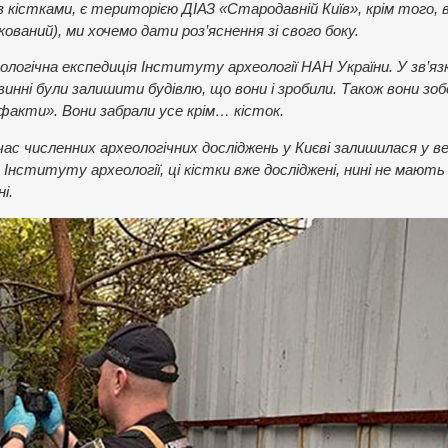
з кістками, є територією ДІАЗ «Стародавній Київ», крім того, в
ований), ми хочемо дати роз’яснення зі свого боку.
логічна експедиція Інституту археології НАН України. У зв’язк
нні були залишити будівлю, що вони і зробили. Також вони зобо
ефакти». Вони забрали усе крім… кісток.
д час численних археологічних досліджень у Києві залишилася у в
 Інституту археології, ці кістки вже досліджені, нині не мають
і.