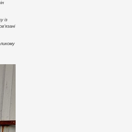
ін
у із
в’язані
еликому