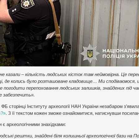
 не казали – кількість людських кісток там неймовірна. Це пер
виці, де колись було розташоване кладовище… Ми сподіваємося,
погодити перепоховання людських залишків, знайдених під ча
це забезпечить».
й ФБ сторінці Інституту археології НАН України незабаром з’явил
Б?»
. З її текстом кожен зможе ознайомитися, натиснувши посила
 є археологічними знахідками:
дські рештки, знайдені біля колишньої археологічної бази на По