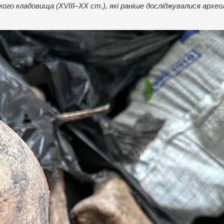
го кладовища (XVIII–ХХ ст.), які раніше досліджувалися архе