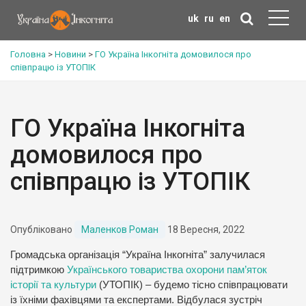
uk
ru
en
Головна
>
Новини
>
ГО Україна Інкогніта домовилося про
співпрацю із УТОПІК
ГО Україна Інкогніта
домовилося про
співпрацю із УТОПІК
Опубліковано
Маленков Роман
18 Вересня, 2022
Громадська організація “Україна Інкогніта” залучилася
підтримкою
Українського товариства охорони пам’яток
історії та культури
(УТОПІК) – будемо тісно співпрацювати
із їхніми фахівцями та експертами. Відбулася зустріч