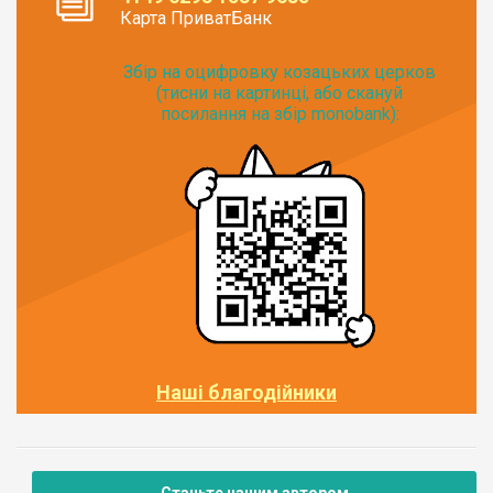
Карта ПриватБанк
Збір на оцифровку козацьких церков
(тисни на картинці, або скануй
посилання на збір monobank):
Наші благодійники