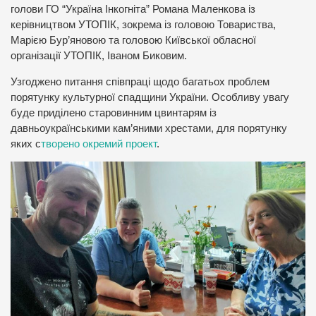
голови ГО “Україна Інкогніта” Романа Маленкова із
керівництвом УТОПІК, зокрема із головою Товариства,
Марією Бур’яновою та головою Київської обласної
організації УТОПІК, Іваном Биковим.
Узгоджено питання співпраці щодо багатьох проблем
порятунку культурної спадщини України. Особливу увагу
буде приділено старовинним цвинтарям із
давньоукраїнськими кам’яними хрестами, для порятунку
яких с
творено окремий проект
.