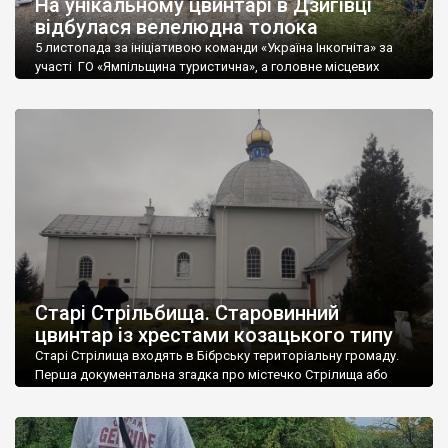
На унікальному цвинтарі в Дзигівці
відбулася велелюдна толока
5 листопада за ініціативою команди «Україна Інкогніта» за
участі ГО «Ямпільщина туристична», а головне місцевих
мешканців, пройшла велелюдна толока на унікальному
старовинному цвинтарі села Дзигівка (Вінничина). Цвинтар
дійсно унікальний і це дослідники помітили ще на початку ХХ
століття. Зокрема в надзвичайно цікавому та пізнавальному
збірнику «Кустарние промьісльі Подольской губернии» (Київ,
1916 р.) в розділі присвяченому […]
Старі Стрільбища. Старовинний
цвинтар із хрестами козацького типу
Старі Стрілища входять в Бібрську територіальну громаду.
Перша документальна згадка про містечко Стрілища або
Стрілиська (пізніше, як і нині, зване Новими Стрілищами)
припадає на 1513 рік. У 1513 р. від Стрілищ (тепер це село
Старі Стрілища) було виділено містечко Нові Стрілища на