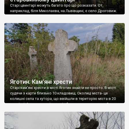
Старі цвинтарі можуть багато про що розказати. От,
наприклад, біля Миколаєва, на Львівщині, є село Дроговиж.
Сільський цвинтар розташований біля покинутих старих цехів
Миколаївського цементного заводу. І власне зовсім близько
від величезних труб, у височезній кропиві, ми знайшли
найстарішу частину цвинтаря. Нас здалеку здивували кам’яні
хрести, не схожі на хрести у сусідніх селах. Православні, із […]
Яготин. Кам’яні хрести
Старі кам’яні хрести в місті Яготин знайти не просто. В місті
судячи з карти близько 10 кладовищ. Околиці міста- це
колишні села та хутора, що ввійшли в територію міста в 20
столітті. А в кожному із тих сіл було своє кладовище. З
четвертої спроби знайшов два старих хрести на
Козловщанському кладовищі. Хрести були заросші сухою […]