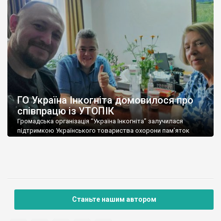
квадрокоптера на унікальному старовинному цвинтарі в селі
Залізнячка (Звенигородський район, Черкаська область).
Велика подяка старості – Миколі Шевченку. Попередньо
визначено, що на цвинтарі розташовано 35 великих хрестів,
датованих 18 і […]
ГО Україна Інкогніта домовилося про
співпрацю із УТОПІК
Громадська організація “Україна Інкогніта” залучилася
підтримкою Українського товариства охорони пам’яток
історії та культури (УТОПІК) – будемо тісно співпрацювати із
їхніми фахівцями та експертами. Відбулася зустріч голови ГО
“Україна Інкогніта” Романа Маленкова із керівництвом
УТОПІК, зокрема із головою Товариства, Марією Бур’яновою
та головою Київської обласної організації УТОПІК, Іваном
Биковим. Узгоджено питання співпраці щодо багатьох
проблем порятунку […]
Станьте нашим автором