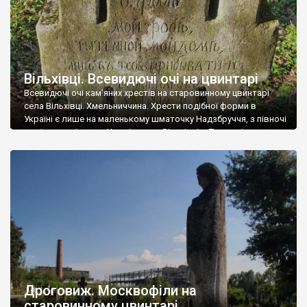
Вільхівці. Всевидючі очі на цвинтарі
Всевидючі очі кам’яних хрестів на старовинному цвинтарі
села Вільхівці. Хмельниччина. Хрести подібної форми в
Україні є лише на маленькому шматочку Надзбруччя, з півночі
на південь від села Кремінна, до Вільхівців. Плюс-мінус
десяток кілометрів. Схожі хрести ми бачили у Іванківцях, про
які розповідали вище – і за формою схожі, і за майстерним
каліграфічним шрифтом вибитих епітафій. […]
Дроговиж. Москвофіли на
старовинному цвинтарі