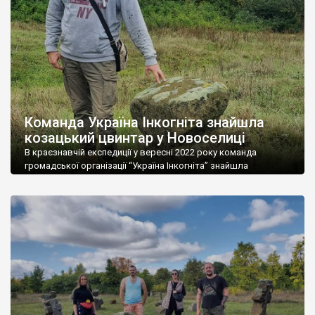
торговому шляху з Бібрки до Рогатина. Містечко мало
привілей на проведення чотирьох ярмарків […]
Команда Україна Інкогніта знайшла
козацький цвинтар у Новоселиці
В краєзнавчій експедиції у вересні 2022 року команда
громадської організації “Україна Інкогніта” знайшла
унікальний козацький цвинтар у селі Новоселиця,
Звенигородського району Черкаської області. Цвинтар був
закладений у 18 столітті козаками із містечка Кальниболото,
ймовірно, відразу після побудови дерев’яної церкви святого
Миколая у 1753 році. На цвинтарі, який розташований на
відкритій галявині оточеній густими чагарями і […]