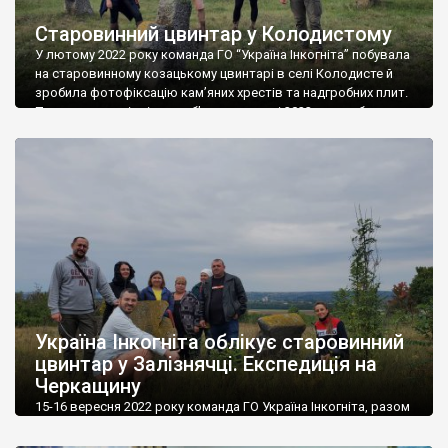
Старовинний цвинтар у Колодистому
У лютому 2022 року команда ГО “Україна Інкогніта” побувала
на старовинному козацькому цвинтарі в селі Колодисте й
зробила фотофіксацію кам’яних хрестів та надгробних плит.
Повторно ми відвідали об’єкт у вересні 2022 року, обстежили
хрести й плити, знову перефотографували їх, зробили знімки
з повітря (із дрону), відбили координати крайніх точок
цвинтаря: 48.881738, 30.875846 48.882147, 30.877069 48.880920,
[…]
Україна Інкогніта облікує старовинний
цвинтар у Залізнячці. Експедиція на
Черкащину
15-16 вересня 2022 року команда ГО Україна Інкогніта, разом
із активістами місцевої громади провела облікову роботу та
фотофіксацію, в тому числі із повітря, за допомогою