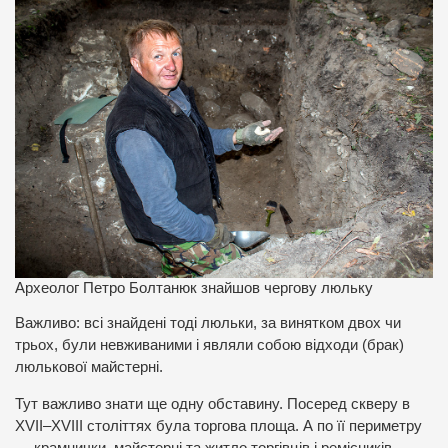
Археолог Петро Болтанюк знайшов чергову люльку
Важливо: всі знайдені тоді люльки, за винятком двох чи
трьох, були невживаними і являли собою відходи (брак)
люлькової майстерні.
Тут важливо знати ще одну обставину. Посеред скверу в
XVII–XVIII століттях була торгова площа. А по її периметру
— крамнички, майстерні та житло торгівців і ремісників.