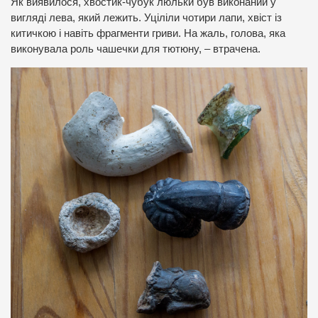
Як виявилося, хвостик-чубук люльки був виконаний у
вигляді лева, який лежить. Уціліли чотири лапи, хвіст із
китичкою і навіть фрагменти гриви. На жаль, голова, яка
виконувала роль чашечки для тютюну, – втрачена.