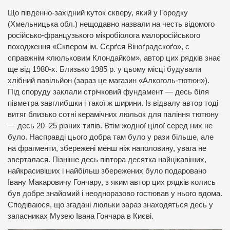
Що південно-західний куток скверу, який у Городку
(Хмельницька обл.) нещодавно назвали на честь відомого
російсько-французького мікробіолога малоросійського
походження «Сквером ім. Сєрґєя Віноґрадскоґо», є
справжнім «люльковим Клондайком», автор цих рядків знає
ще від 1980-х. Близько 1985 р. у цьому місці будували
хлібний павільйон (зараз це магазин «Алкоголь-тютюн»).
Під споруду заклали стрічковий фундамент — десь біля
півметра завглибшки і такої ж ширини. Із відвалу автор тоді
витяг близько сотні керамічних люльок для паління тютюну
— десь 20–25 різних типів. Втім жодної цілої серед них не
було. Насправді цього добра там було у рази більше, але
на фрагменти, збережені менш ніж наполовину, увага не
зверталася. Пізніше десь півтора десятка найцікавіших,
найкрасивіших і найбільш збережених було подаровано
Івану Макаровичу Гончару, з яким автор цих рядків колись
був добре знайомий і неодноразово гостював у нього вдома.
Сподіваюся, що згадані люльки зараз знаходяться десь у
запасниках Музею Івана Гончара в Києві.