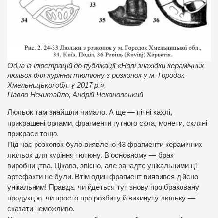
Одна із ілюстрацій до публікації «Нові знахідки керамічних
люльок для куріння тютюну з розкопок у м. Городок
Хмельницької обл. у 2017 р.».
Павло Нечитайло, Андрій Чекановський
Люльок там знайшли чимало. А ще — пічні кахлі,
прикрашені орлами, фрагменти гутного скла, монети, скляні
прикраси тощо.
Під час розкопок було виявлено 43 фрагменти керамічних
люльок для куріння тютюну. В основному — брак
виробництва. Цікаво, звісно, але занадто унікальними ці
артефакти не були. Втім один фрагмент виявився дійсно
унікальним! Правда, чи йдеться тут знову про браковану
продукцію, чи просто про розбиту й викинуту люльку —
сказати неможливо.