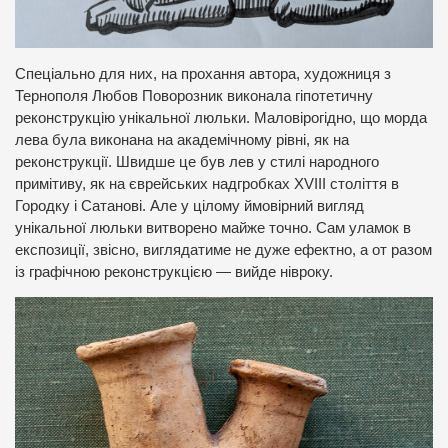
Спеціально для них, на прохання автора, художниця з
Тернополя Любов Поворозник виконала гіпотетичну
реконструкцію унікальної люльки. Маловірогідно, що морда
лева була виконана на академічному рівні, як на
реконструкції. Швидше це був лев у стилі народного
примітиву, як на єврейських надгробках XVIII століття в
Городку і Сатанові. Але у цілому ймовірний вигляд
унікальної люльки витворено майже точно. Сам уламок в
експозиції, звісно, виглядатиме не дуже ефектно, а от разом
із графічною реконструкцією — вийде нівроку.