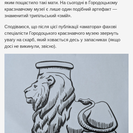
яким пощастило такі мати. На сьогодні в Городоцькому
краєзнавчому музеї є лише один подібний артефакт —
знаменитий трипільський «змій».
Сподіваюся, що після цієї публікації «аматора» фахові
спеціалісти Городоцького краєзнавчого музею звернуть
увагу на скарб, який ховається десь у запасниках (якщо
досі не викинули, звісно).