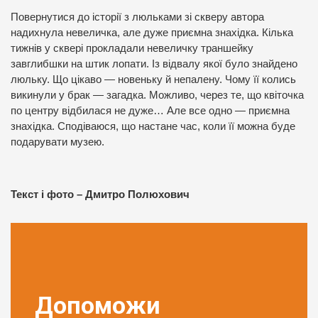
Повернутися до історії з люльками зі скверу автора
надихнула невеличка, але дуже приємна знахідка. Кілька
тижнів у сквері прокладали невеличку траншейку
завглибшки на штик лопати. Із відвалу якої було знайдено
люльку. Що цікаво — новеньку й непалену. Чому її колись
викинули у брак — загадка. Можливо, через те, що квіточка
по центру відбилася не дуже… Але все одно — приємна
знахідка. Сподіваюся, що настане час, коли її можна буде
подарувати музею.
Текст і фото – Дмитро Полюхович
Допоможи