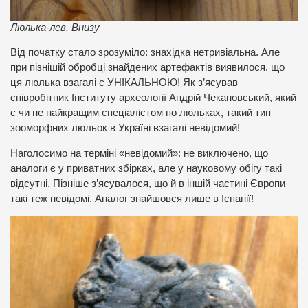
Люлька-лев. Внизу
Від початку стало зрозуміло: знахідка нетривіальна. Але
при пізнішій обробці знайдених артефактів виявилося, що
ця люлька взагалі є УНІКАЛЬНОЮ! Як з’ясував
співробітник Інституту археології Андрій Чекановський, який
є чи не найкращим спеціалістом по люльках, такий тип
зооморфних люльок в Україні взагалі невідомий!
Наголосимо на терміні «невідомий»: не виключено, що
аналоги є у приватних збірках, але у науковому обігу такі
відсутні. Пізніше з’ясувалося, що й в іншій частині Європи
такі теж невідомі. Аналог знайшовся лише в Іспанії!