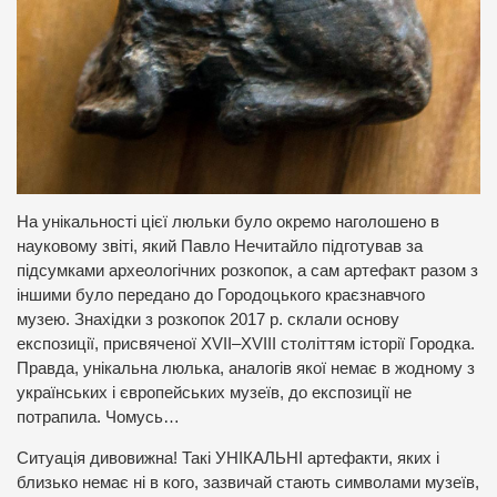
На унікальності цієї люльки було окремо наголошено в
науковому звіті, який Павло Нечитайло підготував за
підсумками археологічних розкопок, а сам артефакт разом з
іншими було передано до Городоцького краєзнавчого
музею. Знахідки з розкопок 2017 р. склали основу
експозиції, присвяченої XVII–XVIII століттям історії Городка.
Правда, унікальна люлька, аналогів якої немає в жодному з
українських і європейських музеїв, до експозиції не
потрапила. Чомусь…
Ситуація дивовижна! Такі УНІКАЛЬНІ артефакти, яких і
близько немає ні в кого, зазвичай стають символами музеїв,