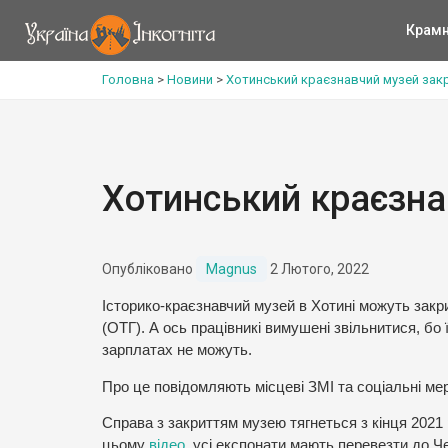
Крам
Головна
>
Новини
>
Хотинський краєзнавчий музей за
Хотинський краєзн
Опубліковано
Magnus
2 Лютого, 2022
Історико-краєзнавчий музей в Хотині можуть закр
(ОТГ). А ось працівникі вимушені звільнитися, бо
зарплатах не можуть.
Про це повідомляють місцеві ЗМІ та соціальні мер
Справа з закриттям музею тягнеться з кінця 2021
цьому
відео,
усі експонати мають перевезти до Че