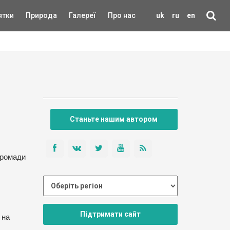
ятки
Природа
Галереї
Про нас
uk
ru
en
Станьте нашим автором
громади
Підтримати сайт
 на