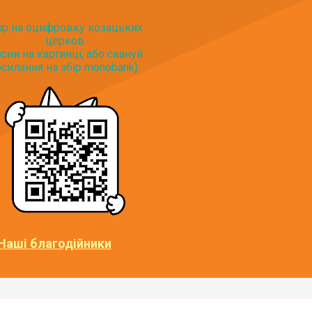
ір на оцифровку козацьких
церков
исни на картинці, або скануй
силання на збір monobank):
Наші благодійники