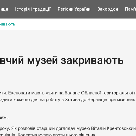
ниця
Історія і традиції
Регіони України
Закордон
Пам'
кривають
авчий музей закривають
ити. Експонати мають узяти на баланс Обласної територіальної 
 їздити кожного дня на роботу з Хотина до Чернівців при мізерних
ежі.
 року. Як розповів старший доглядач музею Віталій Крентовський
рнівців. Колектив музею проти цього рішення.