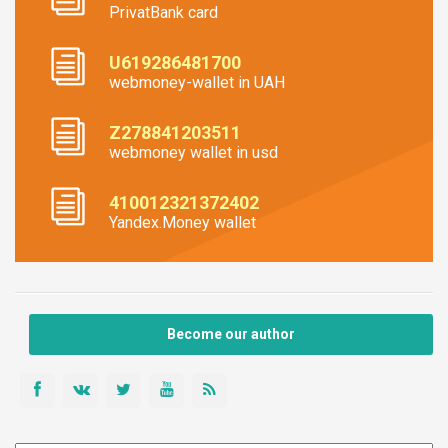
PrivatBank card
U619286481700
webmoney-wallet in UAH
Z278841203511
webmoney wallet in usd
410012321372402
Yandex.Money wallet
Become our author