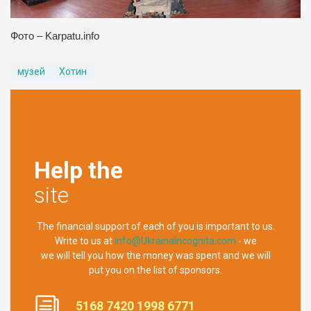
Фото – Karpatu.info
музей
Хотин
Help the
site
The financial support of each of you is important to us.
Write to us at
info@UkrainaIncognita.com
- we
we will tell you how the money was spent and we will
put you on the list of sponsors.
5168 7420 1998 6771