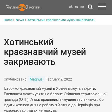
uk
ru
en
Home
>
News
>
Хотинський краєзнавчий музей закривають
Хотинський
краєзнавчий музей
закривають
Опубліковано
Magnus
February 2, 2022
Історико-краєзнавчий музей в Хотині можуть закрити.
Експонати мають узяти на баланс Обласної територіальної
громади (ОТГ). А ось працівникі вимушені звільнитися, бо
їздити кожного дня на роботу з Хотина до Чернівців при
мізерних зарплатах не можуть.