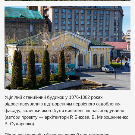
Уцілілий станційний будинок у 1976-1982 роках
відреставрували з відтворенням первісного оздоблення
фасаду, залишки якого були виявлені під час зондування
(автори проекту — архітектори Р. Бикова, В. Мирошниченко,
В. Сударенко).
Після реставрації у будинку деякий час містилися