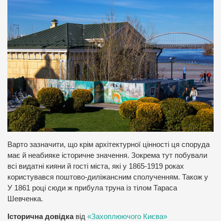
Варто зазначити, що крім архітектурної цінності ця споруда
має й неабияке історичне значення. Зокрема тут побували
всі видатні кияни й гості міста, які у 1865-1919 роках
користувався поштово-диліжансним сполученням. Також у
У 1861 році сюди ж прибула труна із тілом Тараса
Шевченка.
Історична довідка
від
«Захоплюючого Києва»