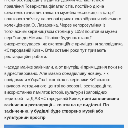
правління Товариства філателістів, постійно діюча
філателістична виставка та музейна експозиція з історії
поштового зв’язку на основі приватного зібрання київського
колекціонера О. Лазаренка. Через непорозуміння із
тогочасним керівництвом столиці у 1993 поштовий музей
переїхав до Ніжина. Пізніше будинок станції
використовувався як експозиційне приміщення заповідника
«Стародавній Київ». Втім останні роки тут тривають
реставраційні роботи.
Фасади майже закінчили, а от внутрішні приміщення поки не
відреставровано. Але маємо обнадійливу новину. Як
повідомили «Україна Інкогніта» в керівники Київського
науково-методичного центрі по охороні, реставрації та
використанню пам’яток історії, культури і заповідних
територій та ДІАЗ «Стародавній Київ»,
нині заплановано
закінчення реставрації – кошти на це виділені. По
закінченню, у будівлі буде створено музей або
культурний простір
.