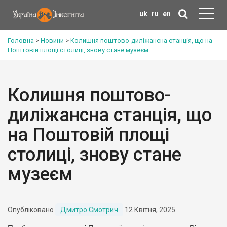
uk
ru
en
Головна
>
Новини
>
Колишня поштово-диліжансна станція, що на
Поштовій площі столиці, знову стане музеєм
Колишня поштово-
диліжансна станція, що
на Поштовій площі
столиці, знову стане
музеєм
Опубліковано
Дмитро Смотрич
12 Квітня, 2025