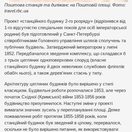
Поштова станція та диліжанс на Поштовій площі. Фото:
travel.rbc.ua
Проект «станційного будинку 2-го розряду» (відрізнявся від
1-го відсутністю спеціальних покоїв для осіб імператорської
родини) був підготовлений у Санкт-Петербурзі
співробітниками Головного управління шляхів сполучень та
публічних будівель. Затверджений імператором у липні
1852. Передбачалося зведення комплексу, що складався б
з трьох цегляних одноповерхових споруд (власне
станційного будинку й двох невеликих службових флігелів
обабіч нього), а також дерев’яних стаєнь у тилу.
Архітектуру цегляних будинків було вирішено у стилі
класицизм. Будівельні роботи розпочалися 1853, але через
початок Східної (Кримської) війни 1853-1856 років
будівництво призупинилося. Наступні зміни у проекті
вимагали значних зусиль у переплануванні площі. Деяке
пожвавлення робіт протягом 1855-1858 років, коли
станційний будинок був зведений в цілому, перервалося,
оскільки не було вирішено питання, як використовувати