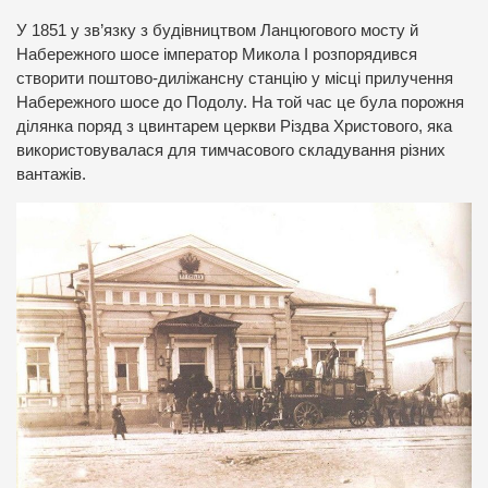
У 1851 у зв’язку з будівництвом Ланцюгового мосту й
Набережного шосе імператор Микола І розпорядився
створити поштово-диліжансну станцію у місці прилучення
Набережного шосе до Подолу. На той час це була порожня
ділянка поряд з цвинтарем церкви Різдва Христового, яка
використовувалася для тимчасового складування різних
вантажів.