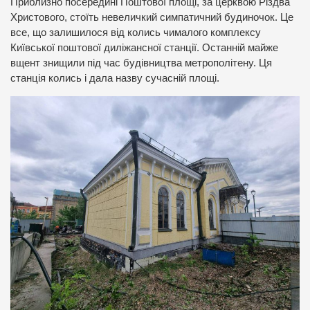
Приблизно посередині Поштової площі, за церквою Різдва
Христового, стоїть невеличкий симпатичний будиночок. Це
все, що залишилося від колись чималого комплексу
Київської поштової диліжансної станції. Останній майже
вщент знищили під час будівництва метрополітену. Ця
станція колись і дала назву сучасній площі.