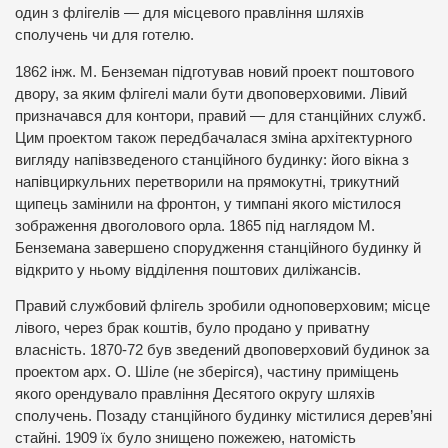
один з флігелів — для місцевого правління шляхів
сполучень чи для готелю.
1862 інж. М. Бенземан підготував новий проект поштового
двору, за яким флігелі мали бути двоповерховими. Лівий
призначався для контори, правий — для станційних служб.
Цим проектом також передбачалася зміна архітектурного
вигляду напівзведеного станційного будинку: його вікна з
напівциркульних перетворили на прямокутні, трикутний
щипець замінили на фронтон, у тимпані якого містилося
зображення двоголового орла. 1865 під наглядом М.
Бенземана завершено спорудження станційного будинку й
відкрито у ньому відділення поштових диліжансів.
Правий службовий флігель зробили одноповерховим; місце
лівого, через брак коштів, було продано у приватну
власність. 1870-72 був зведений двоповерховий будинок за
проектом арх. О. Шіле (не зберігся), частину приміщень
якого орендувало правління Десятого округу шляхів
сполучень. Позаду станційного будинку містилися дерев’яні
стайні. 1909 їх було знищено пожежею, натомість