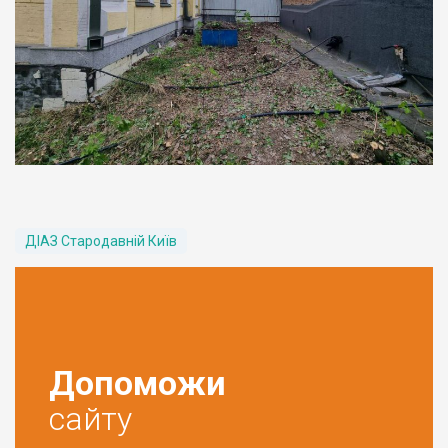
ДІАЗ Стародавній Київ
Допоможи
сайту