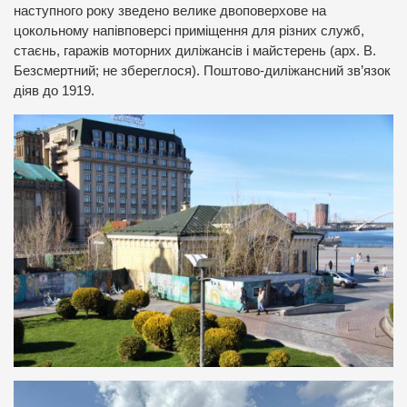
наступного року зведено велике двоповерхове на
цокольному напівповерсі приміщення для різних служб,
стаєнь, гаражів моторних диліжансів і майстерень (арх. В.
Безсмертний; не збереглося). Поштово-диліжансний зв’язок
діяв до 1919.