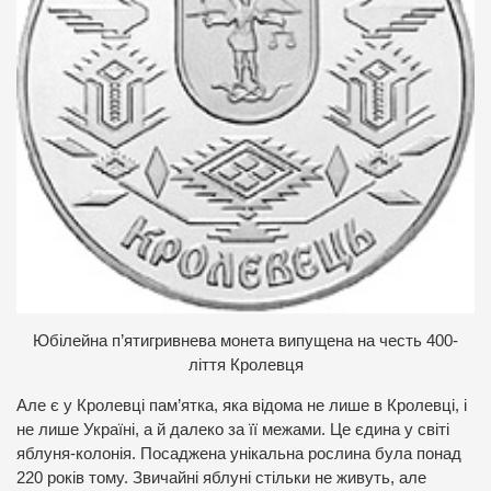
Ю
білейна п’ятигривнева монета випущена на честь 400-
ліття Кролевця
Але є у Кролевці пам’ятка, яка відома не лише в Кролевці, і
не лише Україні, а й далеко за її межами. Це єдина у світі
яблуня-колонія. Посаджена унікальна рослина була понад
220 років тому. Звичайні яблуні стільки не живуть, але