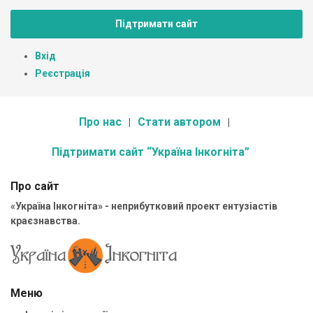
Підтримати сайт
Вхід
Реєстрація
Про нас
Стати автором
Підтримати сайт “Україна Інкогніта”
Про сайт
«Україна Інкогніта» - неприбутковий проект ентузіастів
краєзнавства.
Меню