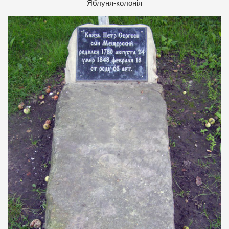
Я
блуня-колонія