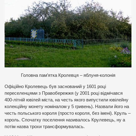
Г
оловна пам’ятка Кролевця – яблуня-колонія
Офіційно Кролевець був заснований у 1601 році
переселенцями з Правобережжя (у 2001 році відмічався
400-літній ювілей міста, на честь якого випустили ювілейну
колекційну монету номіналом у 5 гривень). Назвали його на
честь польського короля (просто короля, без імені). Круль –
король. Спочатку поселення називалось Крулевець, ну а
потім назва трохи трансформувалась.