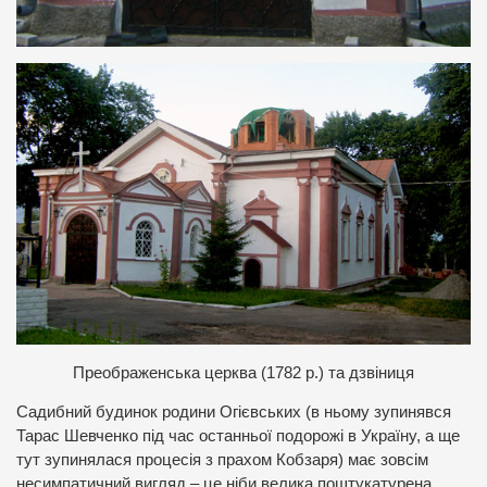
П
реображенська церква (1782 р.) та дзвіниця
Садибний будинок родини Огієвських (в ньому зупинявся
Тарас Шевченко під час останньої подорожі в Україну, а ще
тут зупинялася процесія з прахом Кобзаря) має зовсім
несимпатичний вигляд – це ніби велика поштукатурена