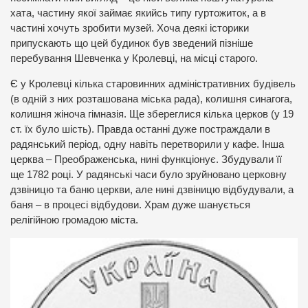
хата, частину якої займає якийсь типу гуртожиток, а в
частині хочуть зробити музей. Хоча деякі історики
припускають що цей будинок був зведений пізніше
перебування Шевченка у Кролевці, на місці старого.
Є у Кролевці кілька старовинних адміністративних будівель
(в одній з них розташована міська рада), колишня синагога,
колишня жіноча гімназія. Ще збереглися кілька церков (у 19
ст. їх було шість). Правда останні дуже постраждали в
радянський період, одну навіть перетворили у кафе. Інша
церква – Преображенська, нині функціонує. Збудували її
ще 1782 році. У радянські часи було зруйновано церковну
дзвіницю та баню церкви, але нині дзвіницю відбудували, а
баня – в процесі відбудови. Храм дуже шанується
релігійною громадою міста.