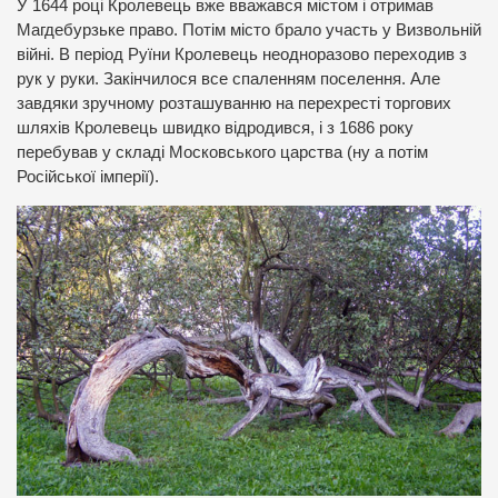
У 1644 році Кролевець вже вважався містом і отримав
Магдебурзьке право. Потім місто брало участь у Визвольній
війні. В період Руїни Кролевець неодноразово переходив з
рук у руки. Закінчилося все спаленням поселення. Але
завдяки зручному розташуванню на перехресті торгових
шляхів Кролевець швидко відродився, і з 1686 року
перебував у складі Московського царства (ну а потім
Російської імперії).