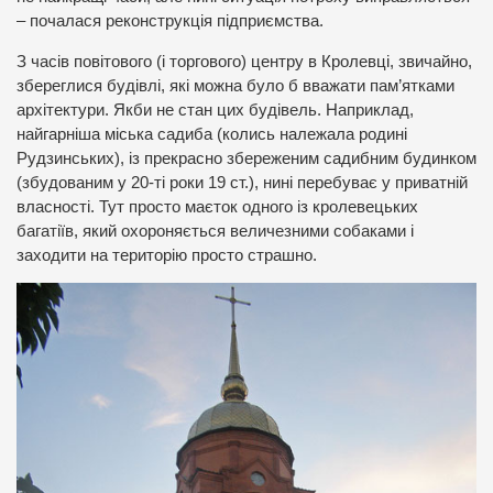
– почалася реконструкція підприємства.
З часів повітового (і торгового) центру в Кролевці, звичайно,
збереглися будівлі, які можна було б вважати пам’ятками
архітектури. Якби не стан цих будівель. Наприклад,
найгарніша міська садиба (колись належала родині
Рудзинських), із прекрасно збереженим садибним будинком
(збудованим у 20-ті роки 19 ст.), нині перебуває у приватній
власності. Тут просто маєток одного із кролевецьких
багатіїв, який охороняється величезними собаками і
заходити на територію просто страшно.