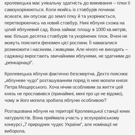
кролевецька має унікальну здатність до виживання – гілки її
самоукорінюються. Коли якийсь із стовбурів починає
всихати, він опускає до землі гілку й та укорінюється,
перетворюючись на новий стовбур. Нині яблуня схожа на
цілий яблуневий сад. Вона займає площу в 1000 кв.метрів,
має більше десятка стовбурів та укорінених гілок. Вчені не
можуть пояснити феномен цієї рослини. Її намагалися
розмножити і насінням, і живцями. Але нічого не виходить –
саджанці виростають звичайними яблунями, не здатними до
„реінкарнації”.
Кролевецька яблуня фактично безсмертна. Дехто пояснює
„яблуневе чудо” розташуванням поряд із нею могили князя
Петра Мещерського. Хоча нічим особливим за життя цей
князь не прославився (принаймні, мені про це не відомо),
чому ж його могила зробила яблуню особливою?
Розташована яблуня на території Кролевецької станції юних
натуралістів. Вона приймала участь у всеукраїнському
конкурсі „7 природних чудес України”, але номінації не
виборола.