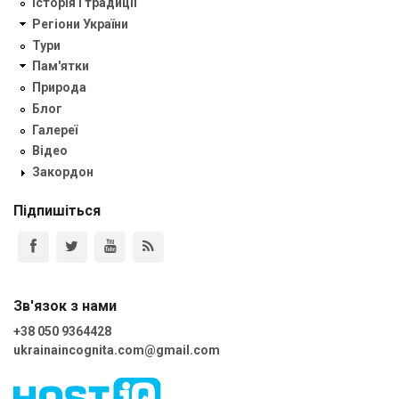
Історія і традиції
Регіони України
Тури
Пам'ятки
Природа
Блог
Галереї
Відео
Закордон
Підпишіться
Зв'язок з нами
+38 050 9364428
ukrainaincognita.com@gmail.com