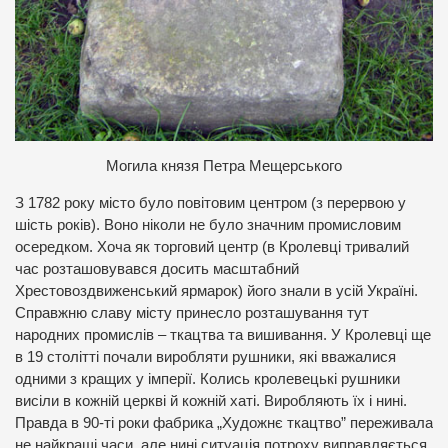
М
огила князя Петра Мещерського
З 1782 року місто було повітовим центром (з перервою у
шість років). Воно ніколи не було значним промисловим
осередком. Хоча як торговий центр (в Кролевці тривалий
час розташовувався досить масштабний
Хрестовоздвиженський ярмарок) його знали в усій Україні.
Справжню славу місту принесло розташування тут
народних промислів – ткацтва та вишивання. У Кролевці ще
в 19 столітті почали виробляти рушники, які вважалися
одними з кращих у імперії. Колись кролевецькі рушники
висіли в кожній церкві й кожній хаті. Виробляють їх і нині.
Правда в 90-ті роки фабрика „Художнє ткацтво” переживала
не найкращі часи, але нині ситуація потроху виправляється