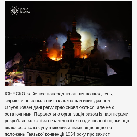
ЮНЕСКО здійснює попередню оцінку пошкоджень,
звіряючи повідомлення з кількох надійних джерел.
Опубліковані дані регулярно оновлюються, але не є
остаточними. Паралельно організація разом із партнерами
розробляє механізм незалежної скоординованої оцінки, що
включає аналіз супутникових знімків відповідно до
положень Гаазької конвенції 1954 року про захист