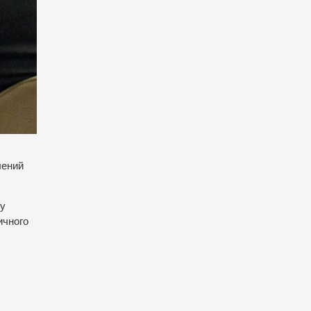
лений
ку
ичного