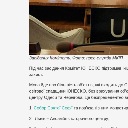
Засідання Комітету. Фото: прес-служба МКІП
Під час засідання Комітет ЮНЕСКО підтримав ініці
захист.
Мова йде про більшість об’єктів, які входять д
світової спадщини ЮНЕСКО, без врахування об’єк
центру Одеси та Чернігова.
Це безпрецедентно ве
1.
Собор Святої Софії
та пов’язані з ним монасти
2.
Львів – Ансамбль історичного центру;