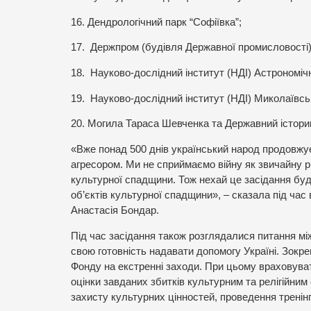
16. Дендрологічний парк “Софіївка”;
17.
Держпром (будівля Державної промисловості)
18.
Науково-дослідний інститут (НДІ) Астрономіч
19.
Науково-дослідний інститут (НДІ) Миколаївсь
20. Могила Тараса Шевченка та Державний істори
«Вже понад 500 днів український народ продовжує
агресором. Ми не сприймаємо війну як звичайну р
культурної спадщини. Тож нехай це засідання буд
об’єктів культурної спадщини», – сказала під час
Анастасія Бондар.
Під час засідання також розглядалися питання мі
свою готовність надавати допомогу Україні. Зокр
Фонду на екстренні заходи. При цьому враховува
оцінки завданих збитків культурним та релігійним 
захисту культурних цінностей, проведення тренінгі