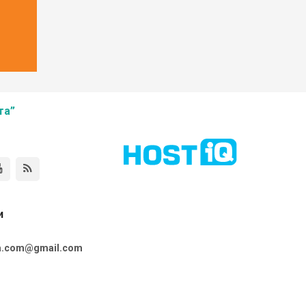
та”
и
ta.com@gmail.com