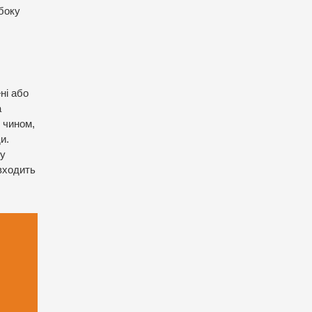
боку
ні або
а
 чином,
и.
ну
 входить