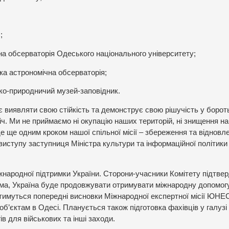
;
на обсерваторія Одеського національного університету;
ка астрономічна обсерваторія;
ко-природничий музей-заповідник.
 виявляти свою стійкість та демонструє свою рішучість у бороть
іч. Ми не приймаємо ні окупацію наших територій, ні знищення н
е ще одним кроком нашої спільної місії – збереження та відновл
 виступу
заступниця Міністра культури та інформаційної політики
жнародної підтримки України. Сторони-учасники Комітету підтве
ема, Україна буде продовжувати отримувати міжнародну допомог
тимуться попередні висновки Міжнародної експертної місії ЮНЕ
об’єктам в Одесі. Планується також підготовка фахівців у галузі
в для військових та інші заходи.