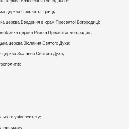
ська церква Вознесіння Господнього;
ка церква Пресвятої Трійці;
ська церква Введення в храм Пресвятої Богородиці;
вербізька церква Різдва Пресвятої Богородиці;
цька церква Зіслання Святого Духа;
 – церква Зіслання Святого Духа;
рополитів;
льного університету;
дільському;