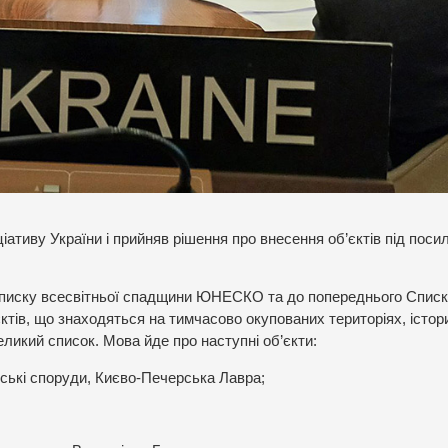
ативу України і прийняв рішення про внесення об’єктів під поси
о Списку всесвітньої спадщини ЮНЕСКО та до попереднього Спис
тів, що знаходяться на тимчасово окупованих територіях, істор
ликий список. Мова йде про наступні об’єкти:
рські споруди, Києво-Печерська Лавра;