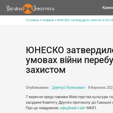
Крам
Головна
>
Новини
>
ЮНЕСКО затвердило список із 20 об
ЮНЕСКО затвердило с
умовах війни переб
захистом
Опубліковано
Дмитро Полюхович
8 Вересня, 202
7 вересня представники Міністерства культури та
засіданні Комітету Другого протоколу до Гаазької 
Про це повідомляє
офіційний сайт
МКІП.