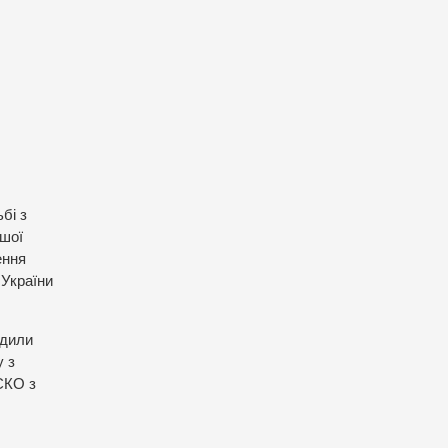
бі з
ашої
ення
 України
рдили
у з
СКО з