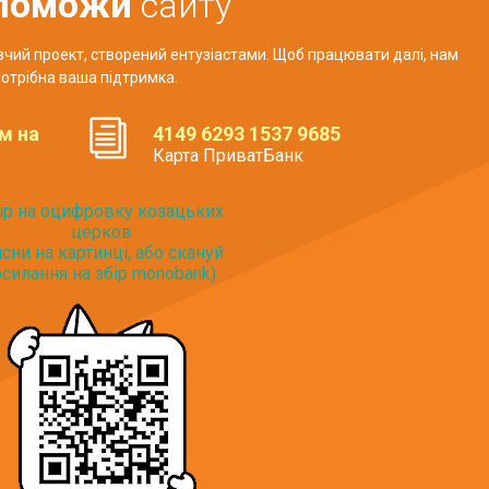
поможи
сайту
авчий проект, створений ентузіастами. Щоб працювати далі, нам
отрібна ваша підтримка.
м на
4149 6293 1537 9685
Карта ПриватБанк
ір на оцифровку козацьких
церков
исни на картинці, або скануй
силання на збір monobank):