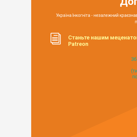
До
Україна Інкогніта - незалежний краєзн
п
Станьте нашим меценато
Patreon
Зб
(т
по