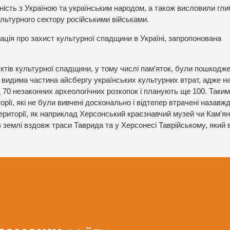
ність з Україною та українським народом, а також висловили гли
льтурного сектору російськими військами.
ція про захист культурної спадщини в Україні, запропонована
’єктів культурної спадщини, у тому числі пам’яток, були пошкодже
е видима частина айсбергу українських культурних втрат, адже н
 70 незаконних археологічних розкопок і планують ще 100. Таким
орії, які не були вивчені досконально і відтепер втрачені назавжд
ериторії, як наприклад Херсонський краєзнавчий музей чи Кам’я
із землі вздовж траси Таврида та у Херсонесі Таврійському, який