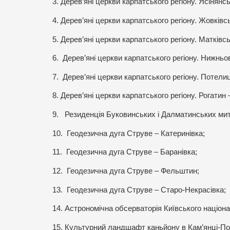
3. Дерев’яні церкви карпатського регіону. Ясінян
4. Дерев’яні церкви карпатського регіону.
Жовківсь
5. Дерев’яні церкви карпатського регіону. Матків
6.
Дерев’яні церкви карпатського регіону. Нижньо
7.
Дерев’яні церкви карпатського регіону. Потели
8. Дерев’яні церкви карпатського регіону. Рогатин
9.
Резиденція Буковинських і Далматинських мит
10.
Геодезична дуга Струве – Катеринівка;
11.
Геодезична дуга Струве – Баранівка;
12.
Геодезична дуга Струве – Фельштин;
13.
Геодезична дуга Струве – Старо-Некрасівка;
14. Астрономічна обсерваторія Київського націона
15. Культурний ландшафт каньйону в Кам’янці-По