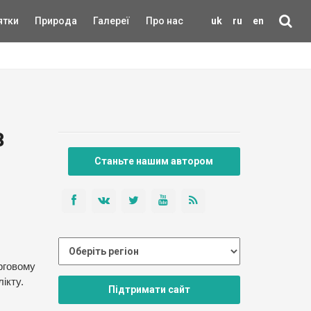
ятки
Природа
Галереї
Про нас
uk
ru
en
в
Станьте нашим автором
ерговому
ікту.
Підтримати сайт