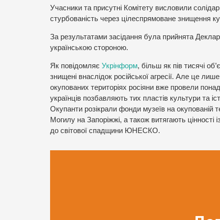
Учасники та присутні Комітету висловили солідар
стурбованість через цілеспрямоване знищення ку
За результатами засідання була прийнята Деклара
українською стороною.
Як повідомляє
Укрінформ
, більш як пів тисячі об
знищені внаслідок російської агресії. Але це лиш
окупованих територіях росіяни вже провели понад
українців позбавляють тих пластів культури та іст
Окупанти розікрали фонди музеїв на окупованій т
Могилу на Запоріжжі, а також витягають цінності 
до світової спадщини ЮНЕСКО.