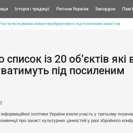
ниця
Історія і традиції
Регіони України
Закордон
Пам'
’єктів які в умовах війни перебуватимуть під посиленим захистом
писок із 20 об’єктів які 
уватимуть під посиленим
3
 інформаційної політики України взяли участь у третьому позач
конвенції про захист культурних цінностей у разі збройного конфл