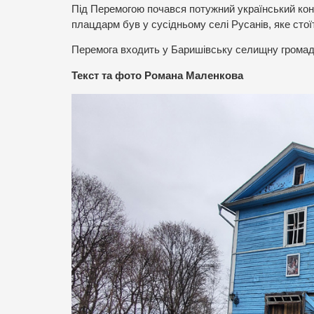
Під Перемогою почався потужний український конт
плацдарм був у сусідньому селі Русанів, яке стоїт
Перемога входить у Баришівську селищну громаду
Текст та фото Романа Маленкова