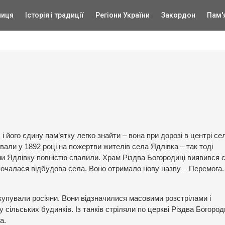
ниця
Історія і традиції
Регіони України
Закордон
Пам'
 його єдину пам’ятку легко знайти – вона при дорозі в центрі се
али у 1892 році на пожертви жителів села Ядлівка – так тоді
йни Ядлівку повністю спалили. Храм Різдва Богородиці виявився
 почалася відбудова села. Воно отримало нову назву – Перемога.
окупували росіяни. Вони відзначилися масовими розстрілами і
ільських будинків. Із танків стріляли по церкві Різдва Богород
а.