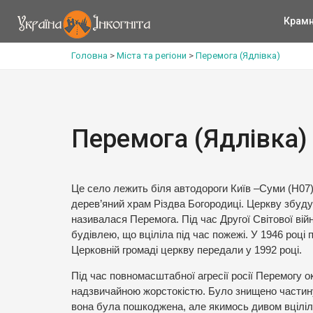
Крам
Головна
>
Міста та регіони
>
Перемога (Ядлівка)
Перемога (Ядлівка)
Це село лежить біля автодороги Київ –Суми (Н07) і
дерев’яний храм Різдва Богородиці. Церкву збудув
називалася Перемога. Під час Другої Світової ві
будівлею, що вціліла під час пожежі. У 1946 році
Церковній громаді церкву передали у 1992 році.
Під час повномасштабної агресії росії Перемогу 
надзвичайною жорстокістю. Було знищено частину с
вона була пошкоджена, але якимось дивом вціліл