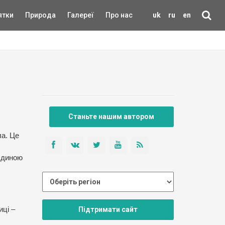
ятки
Природа
Галереї
Про нас
uk
ru
en
Станьте нашим автором
ла. Це
 єдиною
Підтримати сайт
иці –