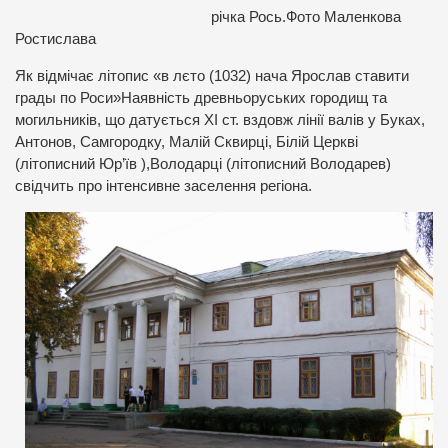
річка Рось.Фото Маленкова
Ростислава
Як відмічає літопис «в лєто (1032) нача Ярослав ставити
грады по Роси»Наявність древньоруських городищ та
могильників, що датується XI ст. вздовж лінії валів у Буках,
Антонов, Самгородку, Малій Сквирці, Білій Церкві
(літописний Юр’їв ),Володарці (літописний Володарев)
свідчить про інтенсивне заселення регіона.