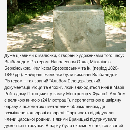
Дуже цікавими є малюнки, створені художниками того часу:
Вілібальдом Ріхтером, Наполеоном Орда, Міхаліною
Бержінською, Феліксом Брзозовським та ін. (період 1820-
1840 рр.). Найкращі малюнки були виконані Вілібальдом
Ріхтером – так званий “Альбом Білоцерківський,
документації місця та епохи”, який знаходиться нині в Марії
Рей з дому Потоцьких у замку Монтрезор у Франції. Альбом
є великою книгою (24 ілюстрації), переплетеною в шкіряну
оправу з позолотою і металевим обрамленням, де
розміщено кольорові акварелі. Парк часто відвідували
члени царської родини, з якими Браницькі підтримували
дуже тісні стосунки. В парку було окреме місце, так званий