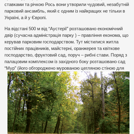
ставками та річкою Рось вони утворили чудовий, незабутній
парковий ансамбль, який є одним із найкращих не тільки в
Україні, а й у Європі.
На відстані 500 м від “Аустерії” розташовано економічний
двір (сучасна адміністрація парку ) – правління економа, що
керував парковим господарством. Тут містилися житла
постійних працівників, майстерні, оранжерея та квіткове
господарство, фруктовий сад, поруч – рибні стави. Поряд з
палацовим комплексом із західного боку розташовано сад
“Мур” (його
обгороджено мурованою цегляною стіною для