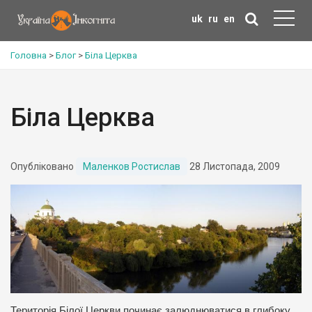
uk
ru
en
Головна
>
Блог
>
Біла Церква
Біла Церква
Опубліковано
Маленков Ростислав
28 Листопада, 2009
Територія Білої Церкви починає залюднюватися в глибоку