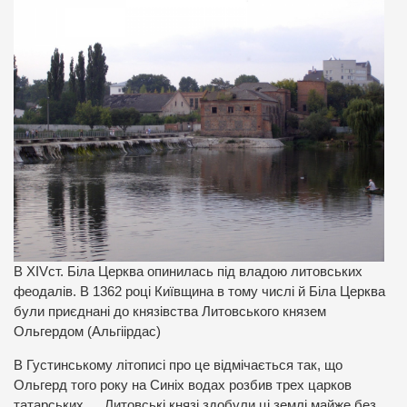
В XIVст. Біла Церква опинилась під владою литовських
феодалів. В 1362 році Київщина в тому числі й Біла Церква
були приєднані до князівства Литовського князем
Ольгердом (Альгіірдас)
В Густинському літописі про це відмічається так, що
Ольгерд того року на Синіх водах розбив трех царков
татарських…..Литовські князі здобули ці землі майже без