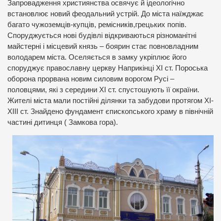
Запровадження християнства освячує й ідеологічно
встановлює новий феодальний устрій. До міста наїжджає
багато чужоземців-купців, ремісників,грецьких попів.
Споруджується нові будівлі відкриваються різноманітні
майстерні і місцевий князь – боярин стає повновладним
володарем міста. Оселяється в замку укріплює його
споруджує православну церкву Наприкінці ХI ст. Пороська
оборона прорвана новим силовим ворогом Русі –
половцями, які з середини ХI ст. спустошують її окраїни.
Жителі міста мали постійні ділянки та забудови протягом ХI-
XIII ст. Знайдено фундамент єпископського храму в північній
частині дитинця ( Замкова гора).