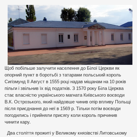
Щоб побільше залучити населення до Білої Церкви як
опорний пункт в боротьбі з татарами польський король
Сигізмунд II Август в 1555 році надав міщанам на 10 років
пільги і звільнив їх від податків. З 1570 року Біла Церква
стає власністю українського магната Київського воєводи
В.К. Острозького, який найдовше чинив опір впливу Польщі
після приєднання до неї в 1569 р. Тільки потім воєводи
погодились і прийняли присягу коли король причинив
чинити кару.
Два століття прожиті у Великому князівстві Литовському