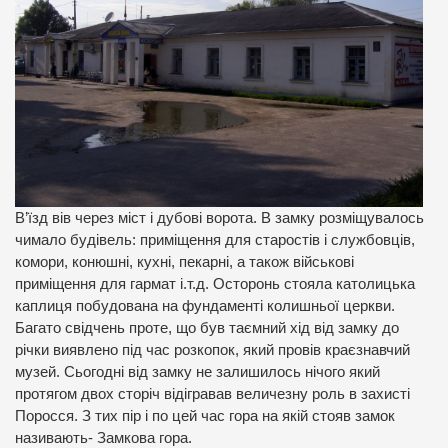
В’їзд вів через міст і дубові ворота. В замку розміщувалось
чимало будівель: приміщення для старостів і службовців,
комори, конюшні, кухні, пекарні, а також військові
приміщення для гармат і.т.д. Осторонь стояла католицька
каплиця побудована на фундаменті колишньої церкви.
Багато свідчень проте, що був таємний хід від замку до
річки виявлено під час розкопок, який провів краєзнавчий
музей. Сьогодні від замку не залишилось нічого який
протягом двох сторіч відігравав величезну роль в захисті
Поросся. З тих пір і по цей час гора на якій стояв замок
називають- Замкова гора.