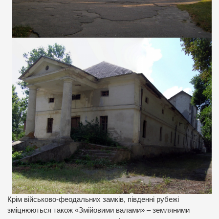
Крім військово-феодальних замків, південні рубежі
зміцнюються також «Змійовими валами» – земляними