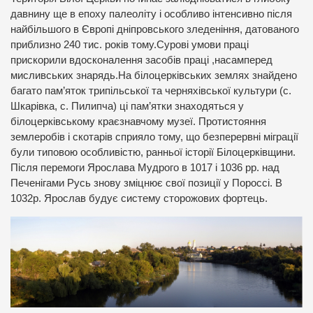
давнину ще в епоху палеоліту і особливо інтенсивно після
найбільшого в Європі дніпровського зледеніння, датованого
приблизно 240 тис. років тому.Сурові умови праці
прискорили вдосконалення засобів праці ,насамперед
мисливських знарядь.На білоцерківських землях знайдено
багато пам’яток трипільської та черняхівської культури (с.
Шкарівка, с. Пилипча) ці пам’ятки знаходяться у
білоцерківському краєзнавчому музеї. Протистояння
землеробів і скотарів сприяло тому, що безперервні міграції
були типовою особливістю, ранньої історії Білоцерківщини.
Після перемоги Ярослава Мудрого в 1017 і 1036 рр. над
Печенігами Русь знову зміцнює свої позиції у Пороссі. В
1032р. Ярослав будує систему сторожових фортець.