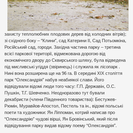
захисту теплолюбних плодових дерев від холодних вітрів);
зі східного боку – “Клини”, сад Катерини ІІ, Сад Потьомкіна,
Російський сад, городи. Західна частина парку – третина
всієї паркової території, відмежована дорогою від
економічного двору до Сквирського шляху, була відведена
під мисливські угіддя (звіринець) і служила як лісопарк .
Нині вона розширена ще на 96 га. В середині ХІХ століття
парк “Олександрія” набув неабиякої слави. Його
відвідували відомі люди того часу: Г.П. Державін, О.С.
Пушкін, Т.Г. Шевченко. Неодноразово тут бували
декабристи (члени Південного товариства): Бестужев-
Рюмін, Муравйов-Апостол, Пестель та ін., відомі польські
поети та художники: Ян Ліппоман, котрий написав про
“Олександрію” чудові вірші, Ян Бровінський, який після
відвідування парку видав відому поему “Олександрія”.