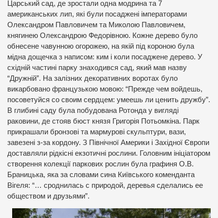
Царський сад, де зростали одна модрина та 7
американських лип, які були посаджені імператорами
Олександром Павловичем та Миколою Павловичем,
княгинею Олександрою Федорівною. Кожне дерево було
обнесене чавунною огорожею, на якій під короною була
мідна дощечка з написом: ким і коли посаджене дерево. У
східній частині парку знаходився сад, який мав назву
“Дружній”. На залізних декоративних воротах було
викарбовано французькою мовою: “Прежде чем войдешь,
посоветуйся со своим сердцем: умеешь ли ценить дружбу”.
В глибині саду була побудована Ротонда у вигляді
раковини, де стояв бюст князя Григорія Потьомкіна. Парк
прикрашали бронзові та мармурові скульптури, вази,
завезені з-за кордону. З Північної Америки і Західної Європи
доставляли рідкісні екзотичні рослини. Головним ініціатором
створення колекції паркових рослин була графиня О.В.
Браницька, яка за словами сина Київського коменданта
Вігеля: “… сроднилась с природой, деревья сделались ее
обществом и друзьями”.