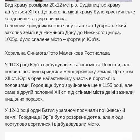
Вид храму розміром 20х12 метрів. Будівництво храму
датується XII ст. До цього на місці храму було християнське
кладовище та двір єпископа.
Головним кривдником того часу став хан Тугоркан. Який
захопив землі від Нижнього Дону до Нижнього Дніпра.
1095р. було спалене місто – фортеця Юр’їв.
Хоральна Синагога.Фото Маленкова Ростислава
У 1103 році Юр’їв відбудувався та інші міста Поросся, але
половці постійно кривдили Білоцерківську землю.Протягом
XII ст. Юр’їв брав найактивнішу участь в боротьбі з
половцями. Городище було зруйноване ще в 1155 році, але
саме в другій половині XII ст. під стінами міста двічі зазнали
нищівних поразок.
У 1240 році орди Батия ураганом промчали по Київській
землі. Городище Юр’їв було розорене дотла, але люди
поступово верталися і відбудовували місто.