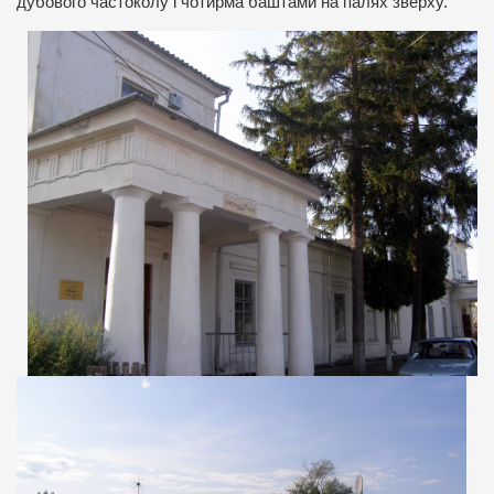
дубового частоколу і чотирма баштами на палях зверху.