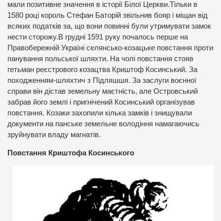
мали позитивне значення в історії Білої Церкви.Тільки в
1580 році король Стефан Баторій звільнив бояр і міщан від
всяких податків за, що вони повинні були утримувати замок
нести сторожу.В грудні 1591 руку почалось перше на
Правобережній Україні селянсько-козацьке повстання проти
панування польської шляхти. На чолі повстання стояв
гетьман реєстрового козацтва Криштоф Косинський. За
походженням-шляхтич з Підляшшя. За заслуги воєнної
справи він дістав земельну маєтність, але Островський
забрав його землі і пригнічений Косинський організував
повстання. Козаки захопили кілька замків і знищували
документи на панське земельне володіння намагаючись
зруйнувати владу магнатів.
Повстання Криштофа Косинського