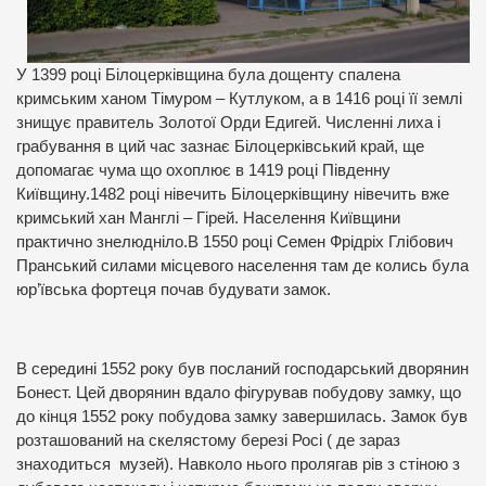
У 1399 році Білоцерківщина була дощенту спалена
кримським ханом Тімуром – Кутлуком, а в 1416 році її землі
знищує правитель Золотої Орди Едигей. Численні лиха і
грабування в ций час зазнає Білоцерківський край, ще
допомагає чума що охоплює в 1419 році Південну
Київщину.1482 році нівечить Білоцерківщину нівечить вже
кримський хан Манглі – Гірей. Населення Київщини
практично знелюдніло.В 1550 році Семен Фрідріх Глібович
Пранський силами місцевого населення там де колись була
юр’ївська фортеця почав будувати замок.
В середині 1552 року був посланий господарський дворянин
Бонест. Цей дворянин вдало фігурував побудову замку, що
до кінця 1552 року побудова замку завершилась. Замок був
розташований на скелястому березі Росі ( де зараз
знаходиться музей). Навколо нього пролягав рів з стіною з