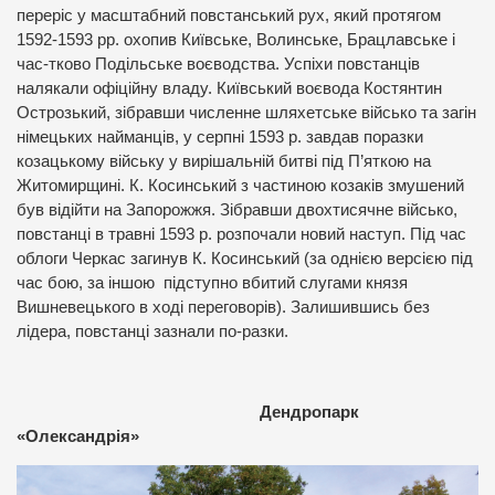
переріс у масштабний повстанський рух, який протягом
1592-1593 pp. охопив Київське, Волинське, Брацлавське і
час-тково Подільське воєводства. Успіхи повстанців
налякали офіційну владу. Київський воєвода Костянтин
Острозький, зібравши численне шляхетське військо та загін
німецьких найманців, у серпні 1593 р. завдав поразки
козацькому війську у вирішальній битві під П’яткою на
Житомирщині. К. Косинський з частиною козаків змушений
був відійти на Запорожжя. Зібравши двохтисячне військо,
повстанці в травні 1593 р. розпочали новий наступ. Під час
облоги Черкас загинув К. Косинський (за однією версією під
час бою, за іншою підступно вбитий слугами князя
Вишневецького в ході переговорів). Залишившись без
лідера, повстанці зазнали по-разки.
Дендропарк
«Олександрія»