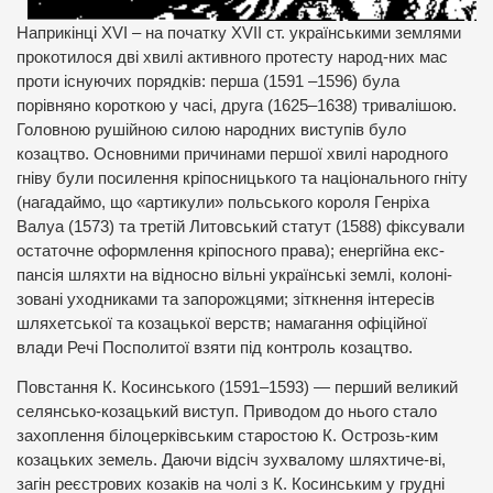
Наприкінці XVI – на початку XVII ст. українськими землями
прокотилося дві хвилі активного протесту народ-них мас
проти існуючих порядків: перша (1591 –1596) була
порівняно короткою у часі, друга (1625–1638) тривалішою.
Головною рушійною силою народних виступів було
козацтво. Основними причинами першої хвилі народного
гніву були посилення кріпосницького та національного гніту
(нагадаймо, що «артикули» польського короля Генріха
Валуа (1573) та третій Литовський статут (1588) фіксували
остаточне оформлення кріпосного права); енергійна екс-
пансія шляхти на відносно вільні українські землі, колоні-
зовані уходниками та запорожцями; зіткнення інтересів
шляхетської та козацької верств; намагання офіційної
влади Речі Посполитої взяти під контроль козацтво.
Повстання К. Косинського (1591–1593) — перший великий
селянсько-козацький виступ. Приводом до нього стало
захоплення білоцерківським старостою К. Острозь-ким
козацьких земель. Даючи відсіч зухвалому шляхтиче-ві,
загін реєстрових козаків на чолі з К. Косинським у грудні