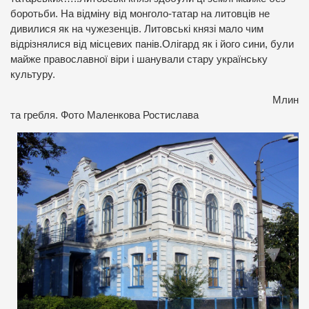
боротьби. На відміну від монголо-татар на литовців не
дивилися як на чужезенців. Литовські князі мало чим
відрізнялися від місцевих панів.Олігард як і його сини, були
майже православної віри і шанували стару українську
культуру.
Млин
та гребля. Фото Маленкова Ростислава