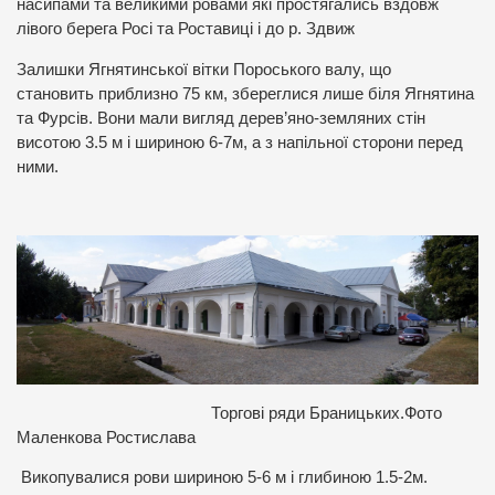
насипами та великими ровами які простягались вздовж
лівого берега Росі та Роставиці і до р. Здвиж
Залишки Ягнятинської вітки Пороського валу, що
становить приблизно 75 км, збереглися лише біля Ягнятина
та Фурсів. Вони мали вигляд дерев’яно-земляних стін
висотою 3.5 м і шириною 6-7м, а з напільної сторони перед
ними.
Торгові ряди Браницьких.Фото
Маленкова Ростислава
Викопувалися рови шириною 5-6 м і глибиною 1.5-2м.