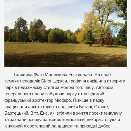
Галявина.Фото Маленкова Ростислава
На своїх
землях неподалік Білої Церкви, графиня вирішила створити
парк в пейзажному стилi за модою того часу. Автором
генерального плану забудови парку став відомий
французький архітектор Мюффо. Пізніше в парку
працювали архітектори та садівники Ботані, Станге,
Бартецький, Вітт, Енс, які втілили в життя проект генплану
та заклали основу паркових композицій, використовуючи
існуючий лісостеповий ландшафт та природні дубові