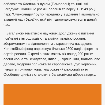
собакою та Хлопчик з луком (Памполоні) та інші, які
нагадують колишню розкіш палаців та парку. В 1949 році
парк “Олександрія” було передано у віддання Національної
академії наук України, якій він підпорядковується в даний
час.
Загальною тематикою наукових досліджень є питання
пов’язані з інтродукцією та акліматизацією рослин,
збереженням та відновленням старовинних насаджень.
Колекційний фонд нараховує близько 2500 видів, форм та
сортів рослин. Окремі з яких мають вік понад 200 років:
сосни чорна та Веймутова, ялівець віргінський, тюльпанове
дерево, модрини польська та європейська, дуб червоний,
гледичія триколючкова, глід рожевий махровий та ін.
Особливу цінність становить багатовікова діброва парку.