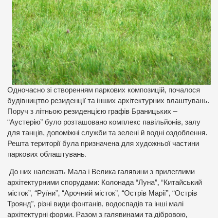
Одночасно зі створенням паркових композицій, почалося
будівництво резиденції та інших архітектурних влаштувань.
Поруч з літньою резиденцією графів Браницьких –
“Аустерію” було розташовано комплекс павільйонів, залу
для танців, допоміжні служби та зелені й водні оздоблення.
Решта території була призначена для художньої частини
паркових облаштувань.
До них належать Мала і Велика галявини з прилеглими
архітектурними спорудами: Колонада “Луна”, “Китайський
місток”, “Руїни”, “Арочний місток”, “Острів Марії”, “Острів
Троянд”, різні види фонтанів, водоспадів та інші малі
архітектурні форми. Разом з галявинами та дібровою,