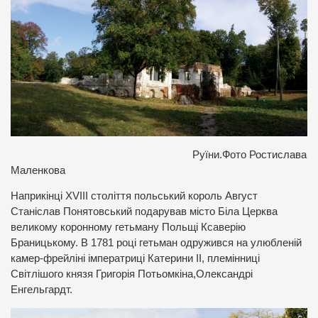
Руїни.Фото Ростислава
Маленкова
Наприкінці XVIII століття польський король Август
Станіслав Понятовський подарував місто Біла Церква
великому коронному гетьману Польщі Ксаверію
Браницькому. В 1781 році гетьман одружився на улюбленій
камер-фрейліні імператриці Катерини II, племінниці
Світлішого князя Григорія Потьомкіна,Олександрі
Енгельгардт.