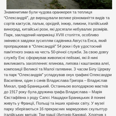
Знаменитими були чудова оранжерея та теплиця
“Олександрії”, де вирощували велике різноманіття видів та
сортів кактусів, пальм, орхідей, інжир, лимони, італійський
виноград, китайські рози, які досягали небувалих розмірів.
Парк, закладений наприкінці XVIII століття, особливо
змінився завдяки зусиллям садівника Августа Енса, який
пропрацював в “Олександрії” 54 роки і був удостоєний
пам’ятного знака на честь 50-річної служби. За свою довгу
службу Енс сформував живописні пейзажі, які й нині
викликають захоплення: ялинова, липова і каштанова алеї,
композиції Великої та Малої галявини. З часом Білу Церкву
та парк “Олександрія” успадкував онук графині Олександри
Василівни, один з синів Владислава Григора – Владислав
Михал, граф Браницький. Останньою володаркою маєтків
до 1917 року була дружина графа Владислава – Марія
Євстафіївна з роду Сапєг. Нащадки Браницьких й понині
живуть у Франції, Польщі та інших країнах світу. У музеї
парку зберігаються 16 прекрасних мармурових скульптур
італійських митців: Три грації (Антоніо Канова), Хлопчик з