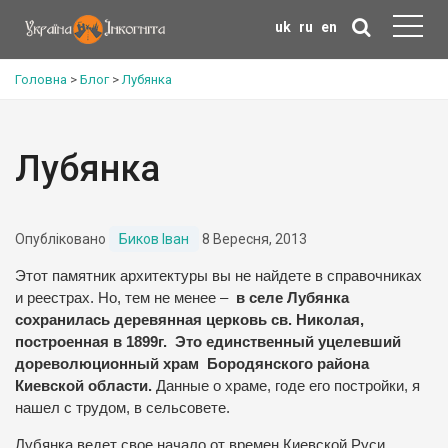
uk
ru
en
Головна
>
Блог
>
Лубянка
Лубянка
Опубліковано
Биков Іван
8 Вересня, 2013
Этот памятник архитектуры вы не найдете в справочниках
и реестрах. Но, тем не менее –
в селе Лубянка
сохранилась деревянная церковь св. Николая,
построенная в 1899г. Это единственный уцелевший
дореволюционный храм Бородянского района
Киевской области.
Данные о храме, годе его постройки, я
нашел с трудом, в сельсовете.
Лубянка ведет свое начало от времен Киевской Руси.