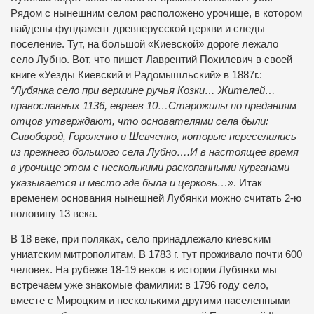
Рядом с нынешним селом расположено урочище, в котор
о
м
найдены фундамент древнерусской церкви и следы
поселение. Тут, на большой «Киевской» дороге лежало
село Лубно. Вот, что пишет Лаврентий Похилевич в своей
книге «Уезды Киевский и Радомы
шль
ский» в 1887г.:
“Лубянка село при вершине ручья Козки… Жителей…
православных 1136, евреев 10…Старожилы по преданиям
отцов утверждают, что основателями села были:
Сивобород, Гороленко и Шевченко, которые переселились
из прежнего большого села Лубно….И в настоящее время
в урочище этом с несколькими раскопанными курганами
указывается и место где была и церковь…»
. Итак
временем основания нынешней Лубянки можно считать 2-ю
половину 13 века.
В 18 веке, при поляках, село принадлежало киевским
униатским митрополитам. В 1783 г. тут проживало почти 600
человек. На рубеже 18-19 веков в истории Лубянки мы
встречаем уже знакомые фамилии: в 1796 году село,
вместе с Мироцким и несколькими другими населенными