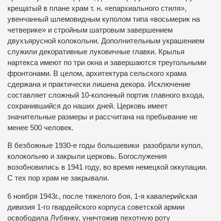
крещатый в плане храм т. н. «епархиального стиля»,
увенчанный шлемовидным куполом типа «восьмерик на
четверике» и стройным шатровым завершением
двухъярусной колокольни. Дополнительным украшением
служили декоративные луковичные главки. Крылья
нартекса имеют по три окна и завершаются треугольными
фронтонами. В целом, архитектура сельского храма
сдержана и практически лишена декора. Исключение
составляет сложный 10-колонный портик главного входа,
сохранившийся до наших дней. Церковь имеет
значительные размеры и рассчитана на пребывание не
менее 500 человек.
В безбожные 1930-е годы большевики разобрали купол,
колокольню и закрыли церковь. Богослужения
возобновились в 1941 году, во время немецкой оккупации.
С тех пор храм не закрывали.
6 ноября 1943г., после тяжелого боя, 1-я кавалерийская
дивизия 1-го гвардейского корпуса советской армии
освободила Лубянку, уничтожив пехотную роту