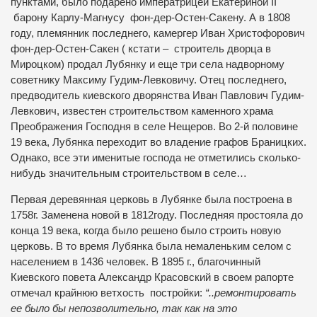
пунктами, было подарено императрицей Екатериной II
барону Карлу-Магнусу фон-дер-Остен-Сакену. А в 1808
году, племянник последнего,
камергер Иван Христофорович
фон-дер-Остен-Сакен ( кстати – строитель дворца в
Мироцком) продал Лубянку и еще три села надворному
советнику Максиму Гудим-Левковичу. Отец последнего,
предводитель киевского дворянства Иван Павлович Гудим-
Левкович, известен строительством каменного храма
Преображения Господня в селе Нещеров. Во 2-й половине
19 века, Лубянка переходит во владение графов Браницких.
Однако, все эти именитые господа не отметились сколько-
нибудь значительным строительством в селе…
Первая деревянная церковь в Лубянке была построена в
1758г. Заменена новой в 1812году. Последняя простояла до
конца 19 века, когда было решено было строить новую
церковь. В то время Лубянка была немаленьким селом с
населением в 1436 человек. В 1895 г., благочинный
Киевского повета Александр Красовский в своем рапорте
отмечал крайнюю ветхость
постройки:
“..ремонтировать
ее было бы непозволительно, так как на это