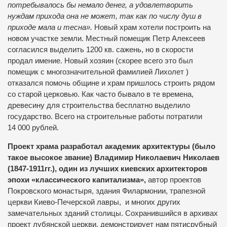
потребывалось бы немало денег, а удовлетворить
нуждам прихода она не может, так как по числу душ в
приходе мала и тесна».
Новый храм хотели построить на
новом участке земли. Местный помещик Петр Алексеев
согласился выделить 1200 кв. сажень, но в скорости
продал имение. Новый хозяин (скорее всего это был
помещик с многозначительной фамилией Лихолет )
отказался помочь общине и храм пришлось строить рядом
со старой церковью. Как часто бывало в те времена,
древесину для строительства бесплатно выделило
государство. Всего на строительные работы потратили
14 000 рублей.
Проект храма разработал академик архитектуры (было
такое высокое звание) Владимир Николаевич Николаев
(1847-1911гг.), один из лучших киевских архитекторов
эпохи «классического капитализма»,
автор проектов
Покровского монастыря, здания Филармонии, трапезной
церкви Киево-Печерской лавры, и многих других
замечательных зданий столицы. Сохранившийся в архивах
проект лубянской церкви, демонстрирует нам пятисрубный