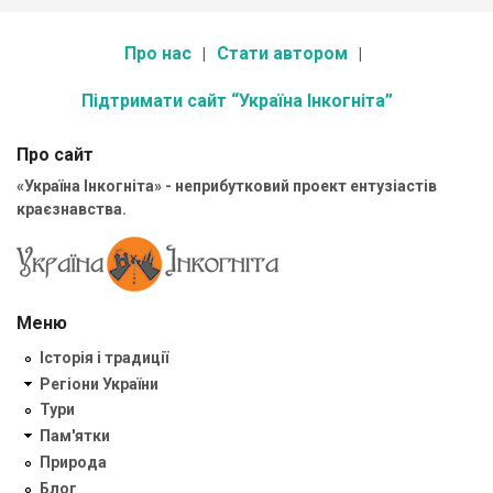
Про нас
Стати автором
Підтримати сайт “Україна Інкогніта”
Про сайт
«Україна Інкогніта» - неприбутковий проект ентузіастів
краєзнавства.
Меню
Історія і традиції
Регіони України
Тури
Пам'ятки
Природа
Блог