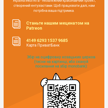
Україна Інкогніта - незалежний краєзнавчий проект,
створений ентузіастами. Щоб працювати далі, нам
потрібна ваша підтримка.
Станьте нашим меценатом на
Patreon
4149 6293 1537 9685
Карта ПриватБанк
Збір на оцифровку козацьких церков
(тисни на картинці, або скануй
посилання на збір monobank):