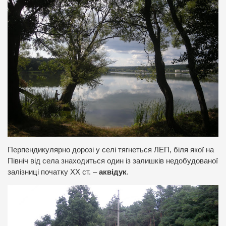
Перпендикулярно дорозі у селі тягнеться ЛЕП, біля якої на
Північ від села знаходиться один із залишків недобудованої
залізниці початку ХХ ст. –
аквідук
.