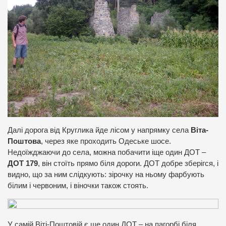
Далі дорога від Круглика йде лісом у напрямку села
Віта-
Поштова
, через яке проходить Одеське шосе.
Недоїжджаючи до села, можна побачити іще один ДОТ –
ДОТ 179
, він стоїть прямо біля дороги. ДОТ добре зберігся, і
видно, що за ним слідкують: зірочку на ньому фарбують
білим і червоним, і віночки також стоять.
У самій Віті-Поштовій є ще один ДОТ – на пагорбі біля