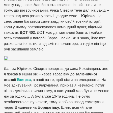
мосту над шосе. Але його стан значно гірший, і не лише
тому, що він зруйнований. Річка Сіверка тече далі на Захід –
тепер над нею розкинулось іще одне село –
Юрівка
. Це
село знане багатьом саме завдяки своїй воєнній історії,
коли у ньому розташовувався командний пункт, відомий
також як
ДОТ 402
. ДОТ має дві металеві башти, і майже
весь схований у пагорбі. Зараз, наскільки я знаю, його вже
розкопали і очистили від сміття волонтери, а тоді ж він іще
був засипаний землею.
Далі за Юрівкою Сіверка повертає до села Крюківщина, але
я поїхав в інший бік – через Тарасівку до
залізничної
станції
Боярка
, в надії на те, щоб сісти на елекропотяг. На
моє здивування і розчарування, приїхав я невчасно: потяг
пішов декілька хвилин тому, а наступний мав бути не менше
ніж за годину… А була уже 19-та година. Не було
особливого сенсу чекати, тому я поїхав назад самотужки:
через
Вишневе
на
Борщагівку
. Шлях довгий, але