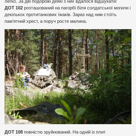
легко. За дві подорожі деякі з них вдалося відшукати:
ДОТ 102
розташований на пагорбі біля солдатської могили і
декількох протитанкових їжаків. Зараз над ним стоїть
пам’ятний хрест, а поруч росте малина.
ДОТ 108
повністю зруйнований. На одній із плит