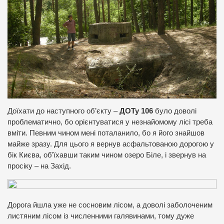
Доїхати до наступного об’єкту –
ДОТу 106
було доволі
проблематично, бо орієнтуватися у незнайомому лісі треба
вміти. Певним чином мені поталанило, бо я його знайшов
майже зразу. Для цього я вернув асфальтованою дорогою у
бік Києва, об’їхавши таким чином озеро Біле, і звернув на
просіку – на Захід.
Дорога йшла уже не сосновим лісом, а доволі заболоченим
листяним лісом із численними галявинами, тому дуже