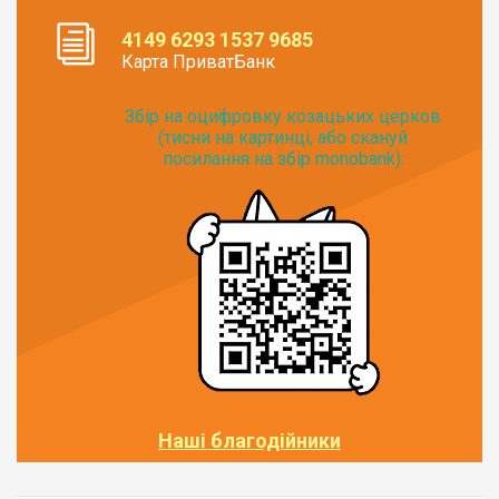
4149 6293 1537 9685
Карта ПриватБанк
Збір на оцифровку козацьких церков
(тисни на картинці, або скануй
посилання на збір monobank):
Наші благодійники