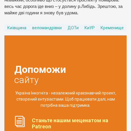
неважкий, особливо що стосується проспекту Комарова:
весь час дорога іде вниз – у долину р.Либідь. Зрештою, за
майже дві години я знову був удома.
Київщина
веломандрівки
ДОТи
КиУР
Кременище
Допоможи
сайту
Україна Інкогніта - незалежний краєзнавчий проект,
створений ентузіастами. Щоб працювати далі, нам
потрібна ваша підтримка.
Станьте нашим меценатом на
Patreon