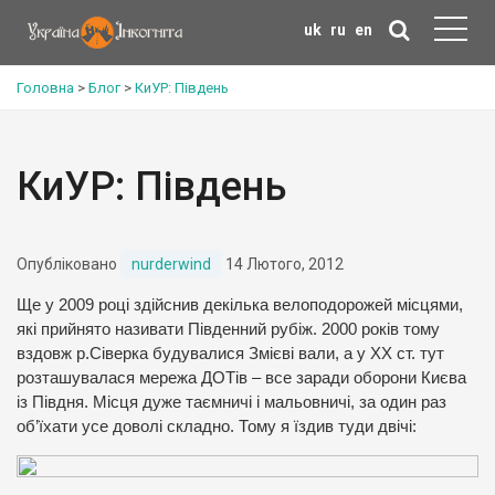
uk
ru
en
Головна
>
Блог
>
КиУР: Південь
КиУР: Південь
Опубліковано
nurderwind
14 Лютого, 2012
Ще у 2009 році здійснив декілька велоподорожей місцями,
які прийнято називати Південний рубіж. 2000 років тому
вздовж р.Сіверка будувалися Змієві вали, а у ХХ ст. тут
розташувалася мережа ДОТів – все заради оборони Києва
із Півдня. Місця дуже таємничі і мальовничі, за один раз
об’їхати усе доволі складно. Тому я їздив туди двічі: