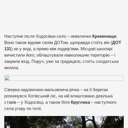
Наступне після Ходосівки село – невеличке
Кременище
.
Воно також відоме своїм ДОТом, щоправда стоїть він (
ДОТ
131
) не у воді, а прямо між подвір’ями. Місцеві школярі
вичистили його, облаштували навколишню територію – і
закрили вхід. Поруч, уже за традицією, стоїть солдатська
могила.
Сіверка надзвичано мальовнича річка – на її берегах
розкинувся Хотівський ліс, на ній влаштовано декілька
ставів – у Ходосівці, а також біля
Круглика
– наступного
села угору по течії.