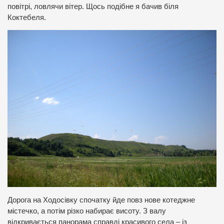
повітрі, ловлячи вітер. Щось подібне я бачив біля
Коктебеля.
Дорога на Ходосівку спочатку йде повз нове котеджне
містечко, а потім різко набирає висоту. З валу
відкривається панорама справді красивого села – із