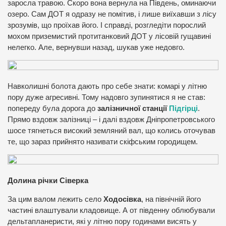
заросла травою. Скоро вона вернула на Південь, оминаючи
озеро. Сам ДОТ я одразу не помітив, і лише виїхавши з лісу
зрозумів, що проїхав його. І справді, розгледіти порослий
мохом приземистий протитанковий ДОТ у лісовій гущавині
нелегко. Але, вернувши назад, шукав уже недовго.
Навколишні болота дають про себе знати: комарі у літню
пору дуже агресивні. Тому надовго зупинятися я не став:
попереду була дорога до
залізничної станції
Підгірці
.
Прямо вздовж залізниці – і далі вздовж Дніпропетровського
шосе тягнеться високий земляний вал, що колись оточував
те, що зараз прийнято називати скіфським городищем.
Долина річки Сіверка
За цим валом лежить село
Ходосівка
, на північній його
частині влаштували кладовище. А от південну облюбували
дельтапланеристи, які у літню пору годинами висять у