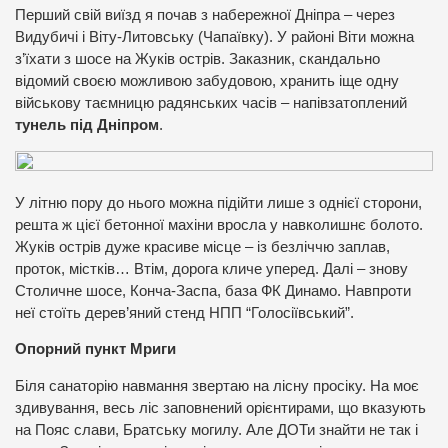
Перший свій виїзд я почав з набережної Дніпра – через
Видубичі і Віту-Литовську (Чапаївку). У районі Віти можна
з’їхати з шосе на Жуків острів. Заказник, скандально
відомий своєю можливою забудовою, хранить іще одну
військову таємницю радянських часів – напівзатоплений
тунель під Дніпром
.
У літню пору до нього можна підійти лише з однієї сторони,
решта ж цієї бетонної махіни вросла у навколишнє болото.
Жуків острів дуже красиве місце – із безліччю заплав,
проток, містків… Втім, дорога кличе уперед. Далі – знову
Столичне шосе, Конча-Заспа, база ФК Динамо. Навпроти
неї стоїть дерев’яний стенд НПП “Голосіївський”.
Опорний пункт Мриги
Біля санаторію навмання звертаю на лісну просіку. На моє
здивування, весь ліс заповнений орієнтирами, що вказують
на Пояс слави, Братську могилу. Але ДОТи знайти не так і