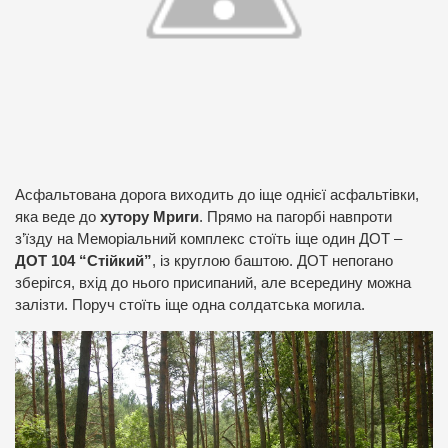
Асфальтована дорога виходить до іще однієї асфальтівки,
яка веде до
хутору Мриги
. Прямо на пагорбі навпроти
з’їзду на Меморіальний комплекс стоїть іще один ДОТ –
ДОТ 104 “Стійкий”
, із круглою баштою. ДОТ непогано
зберігся, вхід до нього присипаний, але всередину можна
залізти. Поруч стоїть іще одна солдатська могила.