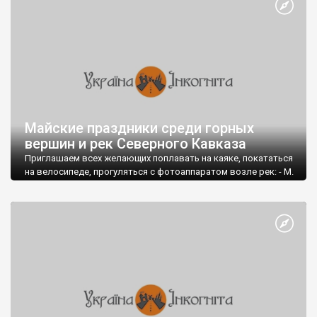
Майские праздники среди горных
вершин и рек Северного Кавказа
Приглашаем всех желающих поплавать на каяке, покататься
на велосипеде, прогуляться с фотоаппаратом возле рек: - М.
Лаба и Уруштен (Находятся на территории Кавказского
биосферного заповедника);
- Б. Лаба; - Учкулан, Улуккам, Кубань. Выезжаем бусом 30
апреля (из Запорожья).