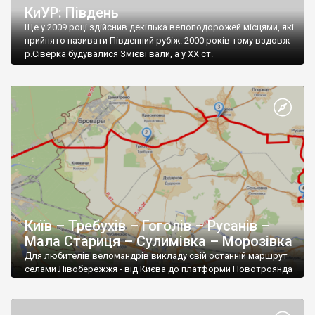
КиУР: Південь
Ще у 2009 році здійснив декілька велоподорожей місцями, які
прийнято називати Південний рубіж. 2000 років тому вздовж
р.Сіверка будувалися Змієві вали, а у ХХ ст.
Київ – Требухів – Гоголів – Русанів –
Мала Стариця – Сулимівка – Морозівка
Для любителів веломандрів викладу свій останній маршрут
селами Лівобережжя - від Києва до платформи Новотроянда
через села Требухів, Гоголів, Мала Стариця і Сулимівка, що
славляться своїми дерев'ян