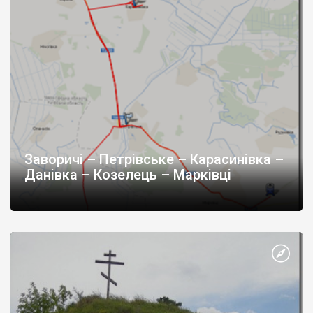
Заворичі – Петрівське – Карасинівка –
Данівка – Козелець – Марківці