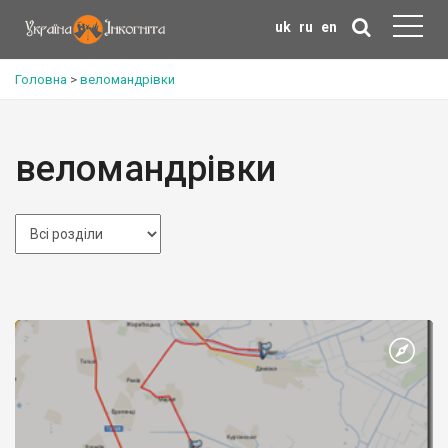
uk
ru
en
Головна
>
веломандрівки
веломандрівки