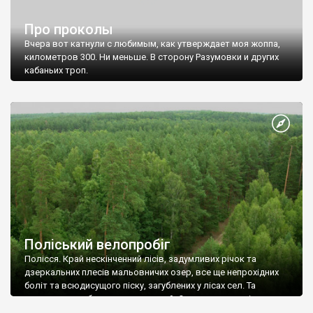
Про проколы
Вчера вот катнули с любимым, как утверждает моя жоппа,
километров 300. Ни меньше. В сторону Разумовки и других
кабаньих троп.
Сначала Хвостик утверждал, что: "Ладно, пока не будем
экспериментировать. Покатаемся по нормальным дорогам".
Потом увлекся и дорога закончилась.
Поліський велопробіг
Полісся. Край нескінченний лісів, задумливих річок та
дзеркальних плесів мальовничих озер, все ще непрохідних
боліт та всюдисущого піску, загублених у лісах сел. Та
дивовижно доброзичливих людей. Очарування тиші та
спокою, прохолоди лісу захоплює та вертає до чогось