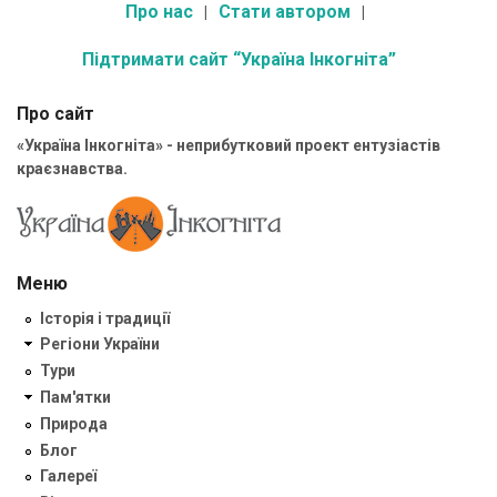
Про нас
Стати автором
Підтримати сайт “Україна Інкогніта”
Про сайт
«Україна Інкогніта» - неприбутковий проект ентузіастів
краєзнавства.
Меню
Історія і традиції
Регіони України
Тури
Пам'ятки
Природа
Блог
Галереї